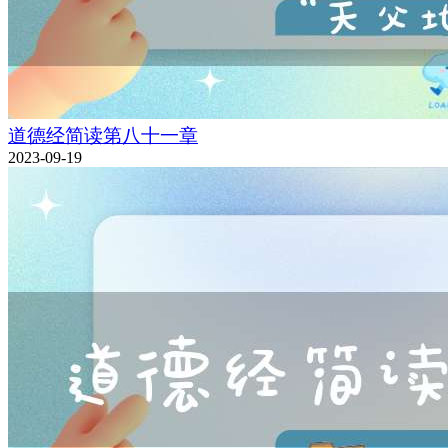
道德经简读第八十一章
2023-09-19