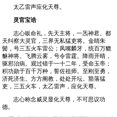
太乙雷声应化天尊。
灵官宝诰
志心皈命礼，先天主将，一炁神君。都
天纠察大灵官，三界无私猛吏将。金睛朱
鬓，号三五火车雷公；凤嘴麟牙，统百万貔
貅神将。飞腾云雾，号令雷霆。降雨开晴，
驱邪治病。观过错于一十二年，受命玉帝；
积功勋于百千万种，誓佐祖师。至刚至勇，
济死济生。方方阐教，处处开坛。豁落猛
吏，三五火车，太乙雷声，应化天尊。
志心称念威灵显化天尊，不可思议功
德。