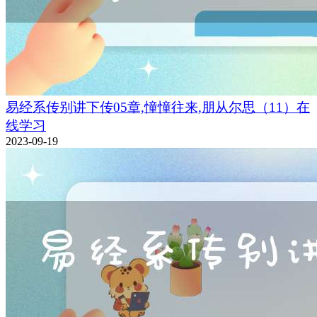
易经系传别讲下传05章,憧憧往来,朋从尔思（11）在
线学习
2023-09-19