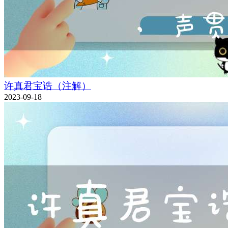
许真君宝诰（注解）
2023-09-18