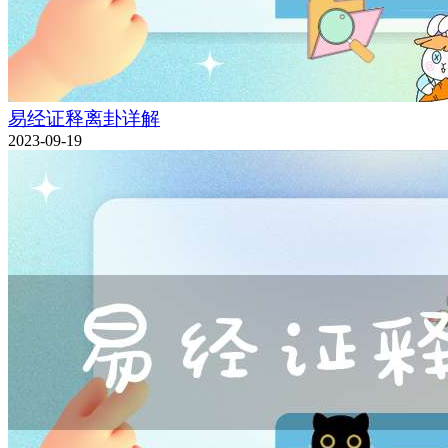
易经证释离卦详解
2023-09-19