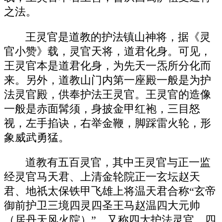
之法。
王灵官是道教的护法镇山神将，据《灵
官小赞》载，灵官天将，道君化身。可见，
王灵官本是道君化身，为先天一炁所分化而
来。另外，道教山门内第一座殿一般是为护
法灵官殿，供奉护法王灵官。王灵官的造像
一般是赤面髯须，身披金甲红袍，三目怒
视，左手掐诀，右举金鞭，脚踩雷火轮，形
象威武勇猛。
道教有五百灵官，其中王灵官与正一监
经灵官马天君、上清金轮院正一玄坛赵天
君、地祇太保铁甲飞雄上将温天君合称“玄帝
御前护卫三境四灵四圣王马赵温四大元帅
（居丹天风火院）”，又称四大护法灵官、四