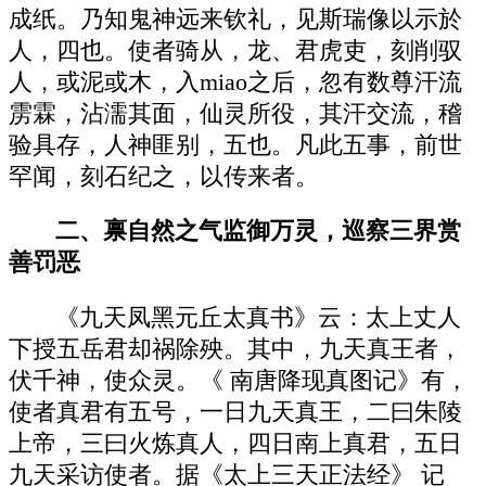
成纸。乃知鬼神远来钦礼，见斯瑞像以示於
人，四也。使者骑从，龙、君虎吏，刻削驭
人，或泥或木，入miao之后，忽有数尊汗流
雳霖，沾濡其面，仙灵所役，其汗交流，稽
验具存，人神匪别，五也。凡此五事，前世
罕闻，刻石纪之，以传来者。
二、禀自然之气监御万灵，巡察三界赏
善罚恶
《九天凤黑元丘太真书》云：太上丈人
下授五岳君却祸除殃。其中，九天真王者，
伏千神，使众灵。《 南唐降现真图记》有，
使者真君有五号，一日九天真王，二曰朱陵
上帝，三曰火炼真人，四日南上真君，五日
九天采访使者。据《太上三天正法经》 记