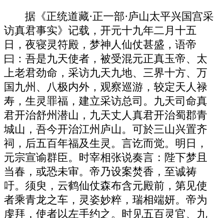
据《正统道藏·正一部·庐山太平兴国宫采
访真君事实》记载，开元十九年二月十五
日，夜寝灵符殿，梦神人仙仗甚盛，语帝
曰：吾是九天使者，被受混元正真玉帝、太
上老君劲命，采访九天九地、三界十方、万
国九州、八极内外，观察巡游，较定天人禄
寿，生灵罪福，建立采访总司。九天司命真
君开治舒州潜山，九天丈人真君开治蜀郡青
城山，吾今开治江州庐山。可於三山兴置齐
祠，后五百年福及生灵。言讫而觉。明日，
元宗宣谕群臣。时宰相张说奏言：陛下梦且
当春，或恐未审。帝乃设案焚香，至诚祷
吁。须臾，云鹤仙仗森布含元殿前，第见使
者乘青龙之车，灵姿妙粹，瑞相端妍。帝为
虔拜，使者以左手约之。时见五百灵官、九