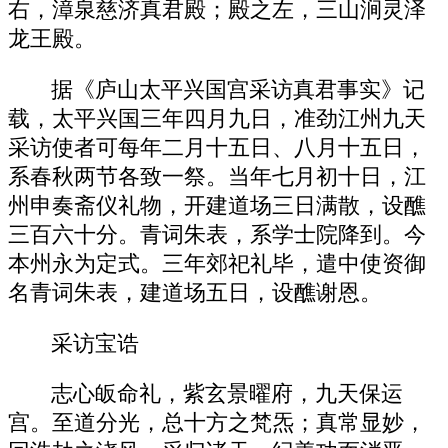
右，漳泉慈济真君殿；殿之左，三山涧灵泽
龙王殿。
据《庐山太平兴国宫采访真君事实》记
载，太平兴国三年四月九日，准劲江州九天
采访使者可每年二月十五日、八月十五日，
系春秋两节各致一祭。当年七月初十日，江
州申奏斋仪礼物，开建道场三日满散，设醮
三百六十分。青词朱表，系学士院降到。今
本州永为定式。三年郊祀礼毕，遣中使资御
名青词朱表，建道场五日，设醮谢恩。
采访宝诰
志心皈命礼，紫玄景曜府，九天保运
宫。至道分光，总十方之梵炁；真常显妙，