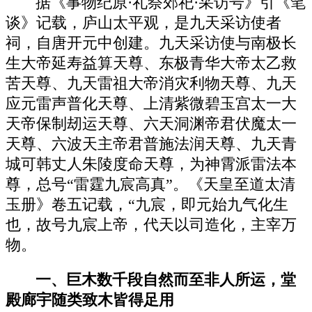
据《事物纪原·礼祭郊祀·采访号》引《笔
谈》记载，庐山太平观，是九天采访使者
祠，自唐开元中创建。九天采访使与南极长
生大帝延寿益算天尊、东极青华大帝太乙救
苦天尊、九天雷祖大帝消灾利物天尊、九天
应元雷声普化天尊、上清紫微碧玉宫太一大
天帝保制刼运天尊、六天洞渊帝君伏魔太一
天尊、六波天主帝君普施法润天尊、九天青
城可韩丈人朱陵度命天尊，为神霄派雷法本
尊，总号“雷霆九宸高真”。《天皇至道太清
玉册》卷五记载，“九宸，即元始九气化生
也，故号九宸上帝，代天以司造化，主宰万
物。
一、巨木数千段自然而至非人所运，堂
殿廊宇随类致木皆得足用