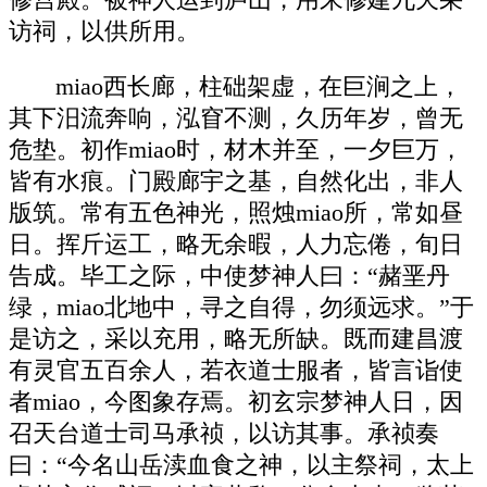
修宫殿。被神人运到庐山，用来修建九天采
访祠，以供所用。
miao西长廊，柱础架虚，在巨涧之上，
其下汨流奔响，泓窅不测，久历年岁，曾无
危垫。初作miao时，材木并至，一夕巨万，
皆有水痕。门殿廊宇之基，自然化出，非人
版筑。常有五色神光，照烛miao所，常如昼
日。挥斤运工，略无余暇，人力忘倦，旬日
告成。毕工之际，中使梦神人曰：“赭垩丹
绿，miao北地中，寻之自得，勿须远求。”于
是访之，采以充用，略无所缺。既而建昌渡
有灵官五百余人，若衣道士服者，皆言诣使
者miao，今图象存焉。初玄宗梦神人日，因
召天台道士司马承祯，以访其事。承祯奏
曰：“今名山岳渎血食之神，以主祭祠，太上