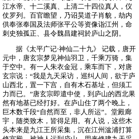
江水帝、十二溪真、上清二十四位真人，仪
仗罗列。百官瞻望，乃诏昊道子肖貌，劫内
供奉张奉国及法师张平公等资像诣江州，命
刺史独孤正、县令魏昌建祠於庐山之阴。
据《太平广记·神仙二十九》 记载，唐开
元中，唐玄宗梦见神仙羽卫，千乘万骑，集
于空中。有一人朱衣金冠，乘车而下，对唐
玄宗说：“我是九天采访，巡纠人间，欲于庐
山西北，置一下宫，自有木石基址，但须工
力而已。”唐玄宗即遣中使，到庐山的西北果
然有地基已经打好。在庐山住了两个晚上，
巨木数千段“自然而至，非人所运”。堂殿廊
宇，随类致木，皆得足用。有人说，这些木
头本来是九江王所采集，沉在江州湓浦打算