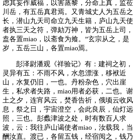
虑其妄作威福，以害蒸黎，分命上真，监莅
川岳，有五岳真君焉。又青城丈人为五岳之
长，潜山九天司命立九天生籍，庐山九天使
者执三天之符，弹劾万神，皆为五岳上司，
盍各置miao，以斋食为飨。”玄宗从之，是
岁，五岳三山，各置miao焉。
彭泽尉潘观《祥验记》有：建祠之初，
灵异有五：不雨不风，水忽漂涨，移袱近
山，水复仍旧，一也。丹粉杂色，穴出崖
生，私求者失路，miao用者必获，二也。谢
土之夕，连宵风云，焚香告祈，俄顷云收风
息，祭之日，宇宙澄空，会此良辰，仙灯远
照，三也。彭蠡津波之处，时有数百人求
波，云：我往庐山谒使者miao，汝载我，当
酬汝直。渡已，各留五钱，经宿阅之，钱乃