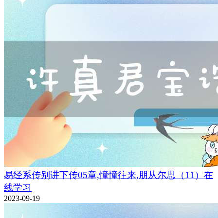
易经系传别讲下传05章,憧憧往来,朋从尔思（11）在
线学习
2023-09-19