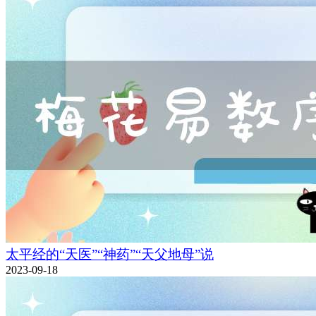
太平经的“天医”“神药”“天父地母”说
2023-09-18