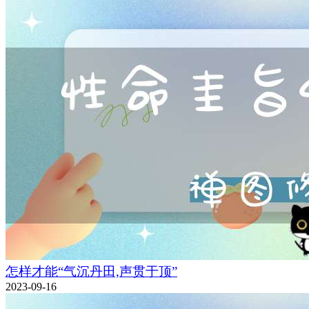
怎样才能“气沉丹田,声贯于顶”
2023-09-16