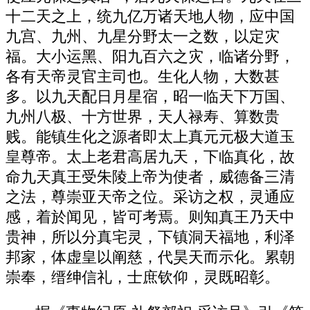
十二天之上，统九亿万诸天地人物，应中国
九宫、九州、九星分野太一之数，以定灾
福。大小运黑、阳九百六之灾，临诸分野，
各有天帝灵官主司也。生化人物，大数甚
多。以九天配日月星宿，昭一临天下万国、
九州八极、十方世界，天人禄寿、算数贵
贱。能镇生化之源者即太上真元元极大道玉
皇尊帝。太上老君高居九天，下临真化，故
命九天真王受朱陵上帝为使者，威德备三清
之法，尊崇亚天帝之位。采访之权，灵通应
感，着於闻见，皆可考焉。则知真王乃天中
贵神，所以分真宅灵，下镇洞天福地，利泽
邦家，体虚皇以阐慈，代昊天而示化。累朝
崇奉，缙绅信礼，士庶钦仰，灵既昭彰。