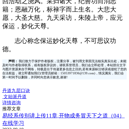
回浩劫之浇风。采归诸天，纪善功而消恶
籍；恩融万化，标禄字而上生名。大悲大
愿，大圣大慈。九天采访，朱陵上帝，应元
保运，妙化天尊。
志心称念保运妙化天尊，不可思议功
德。
声明：
我们致力于保护作者版权，注重分享，被刊用文章因无法核实真实出处，未能
及时与作者取得联系，或有版权异议的，请联系管理员，我们会立即处理，本站部分文字
与图片资源来自于网络，转载是出于传递更多信息之目的,若有来源标注错误或侵犯了您的
合法权益，请立即通知我们(管理员邮箱：15053971836@139.com)，情况属实，我们会
第一时间予以删除，并同时向您表示歉意,谢谢!
丹道九层口诀
文始派丹道
详情咨询
推荐文章
易经系传别讲上传11章,开物成务冒天下之道（04）
在线学习