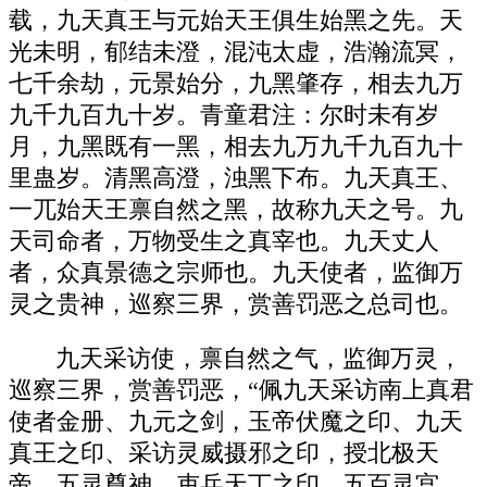
载，九天真王与元始天王俱生始黑之先。天
光未明，郁结未澄，混沌太虚，浩瀚流冥，
七千余劫，元景始分，九黑肇存，相去九万
九千九百九十岁。青童君注：尔时未有岁
月，九黑既有一黑，相去九万九千九百九十
里蛊岁。清黑高澄，浊黑下布。九天真王、
一兀始天王禀自然之黑，故称九天之号。九
天司命者，万物受生之真宰也。九天丈人
者，众真景德之宗师也。九天使者，监御万
灵之贵神，巡察三界，赏善罚恶之总司也。
九天采访使，禀自然之气，监御万灵，
巡察三界，赏善罚恶，“佩九天采访南上真君
使者金册、九元之剑，玉帝伏魔之印、九天
真王之印、采访灵威摄邪之印，授北极天
帝、五灵尊神、吏兵天丁之印，五百灵宫、