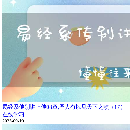
易经系传别讲上传08章,圣人有以见天下之赜（17）
在线学习
2023-09-19