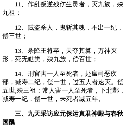
11、作乱叛逆残伤生灵者，灭九族，殃
九祖；
12、贼盗杀人，鬼斩其魂，不出一纪，
偿三世；
13、杀降王将卒，天夺其算，万神灭
形，死无瞧类，殃九族，偿百世；
14、刑官害一人至死者，赴瘟司恶疾
部，臧寿二纪，偿一世，过五人者速灭。偿
五世,殃三祖；常人害一人至死者，下北酆，
减寿一纪，偿一世，未死者减五年。
三、九天采访应元保运真君神殿与春秋
国醮