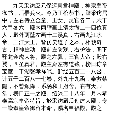
九天采访应元保运真君神殿，神宗皇帝
御书，后罹兵火。今乃王棺恭书，塑采访居
中，左右侍立金童、玉女、灵官各二，六丁
六甲各六。殿内两壁画上清太微二十四位真
人，殿外两壁左画十二溪真，右画九江水
帝、三江大王。皆仿昊道子之本，相貌奇
古，精神耸动。殿前左防观，右护法，阁下
驿龙金虎大将。殿之左翼，三官大帝；殿右
翼，四圣真君。殿主廊左有道藏，榜日琼章
宝室；于湖张孝祥笔。贮经五百二＋八函，
计五千二百八十七卷，外九十九函，奉救禁
隐，不曾颁降，系杨和王府舍。右有天师
堂，榜日正一之殿。绍兴二十八年十月内恭
奉高宗皇帝特旨，於采访殿后创建大殿，专
一崇奉皇帝御容本命，赐名申福殿。殿之