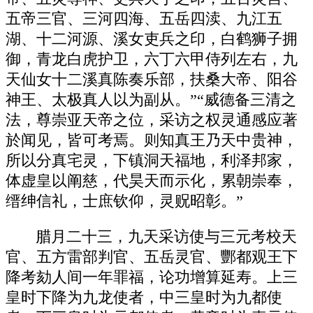
五帝三官、三河四海、五岳四渎、九江五
湖、十二河源、溪女吏兵之印，白鹤狮子拥
御，青龙白虎护卫，六丁六甲侍列左右，九
天仙女十二溪真陈奏乐部，扶桑大帝、阳谷
神王、太极真人以为副从。”“威德备三清之
法，尊崇亚天帝之位，采访之权灵通感应著
於闻见，皆可考焉。则知真王乃天中贵神，
所以分真宅灵，下镇洞天福地，利泽邦家，
体虚皇以阐慈，代昊天而示化，累朝崇奉，
缙绅信礼，士庶钦仰，灵贶昭彰。”
腊月二十三，九天采访使与三元考校天
官、五方雷部判官、五岳灵官、酆都观王下
降考劾人间一年罪福，论功增算延寿。上三
皇时下降为九龙使者，中三皇时为九都使