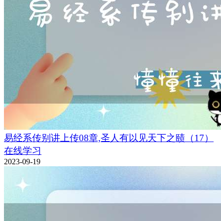
易经系传别讲上传08章,圣人有以见天下之赜（17）
在线学习
2023-09-19