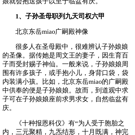
娘就会抱送孩子以至于临盆有庆。
1、子孙圣母职列九天司权六甲
北京东岳miao广嗣殿神像
很多人在圣母殿中，很难辨认子孙娘娘
的圣像。据传她是周文王的妻子，因生育百
子而受封赐子神仙。一般来说，子孙娘娘周
围有许多孩子，或手抱小儿，身背口袋，袋
内装满小孩。比如，北京东岳miao的广嗣殿
中供奉的便是子孙娘娘。故而，到道观中求
子可在子孙娘娘座前求男求女，自然临盆有
庆。
《十种报恩科仪》有“为人受于胞胎之
内，三元聚精，九炁结形，十月既满，神完