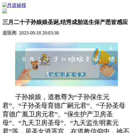
三月二十子孙娘娘圣诞,结秀成胎送生保产悉皆感应
道医阁 2023-09-18 20:03:38
子孙娘娘，道教尊为“子孙保生元
君”、“子孙圣母育德广嗣元君”、“子孙圣母
育德广胤卫房元君”、“保生护产卫房圣
母”、“九天卫房圣母”、“九天监生明素元
君”等，居圣女逍遥宫。在道教信仰中，祂不