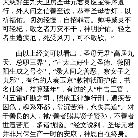
大慈好生九天卫房圣母元君灵应宝签序遵
行，外人问之信善至诚，恭奉圣母香灯，以
祈福佑。切勿轻慢，自招罪责。帅将威灵不
可轻杞，敬之者万灾不干，神明护佑。轻之
者生遭疾厄，死受风刀，可不敬欤。”
由以上经文可以看出，圣母元君“高居九
天、总职三界”，“宣太上好生之圣德、救阴
阳生成之号令”，“录人间之善恶、察女子之
贞邪”，有德的人奏玉京“敕神祇而护佑，书
名仙籍，益算延年”，有过的人“申告三官，
付五雷斩勘之司，照依玉律施行刑，遭疾苦
困危，魂系邓都，常沉苦海，永失真道”。对
于善良的人，祂“善者赐其贤子贤孙，不善者
世遭苦厄，多诸忧恼。”经文说到，圣母元君
并非只保生产一时的安康，神恩自在终身。