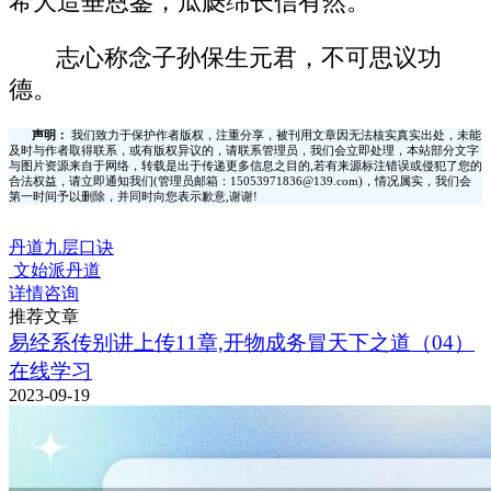
希大造垂恩鉴，瓜瓞绵长信有然。
志心称念子孙保生元君，不可思议功
德。
声明：
我们致力于保护作者版权，注重分享，被刊用文章因无法核实真实出处，未能
及时与作者取得联系，或有版权异议的，请联系管理员，我们会立即处理，本站部分文字
与图片资源来自于网络，转载是出于传递更多信息之目的,若有来源标注错误或侵犯了您的
合法权益，请立即通知我们(管理员邮箱：15053971836@139.com)，情况属实，我们会
第一时间予以删除，并同时向您表示歉意,谢谢!
丹道九层口诀
文始派丹道
详情咨询
推荐文章
易经系传别讲上传11章,开物成务冒天下之道（04）
在线学习
2023-09-19