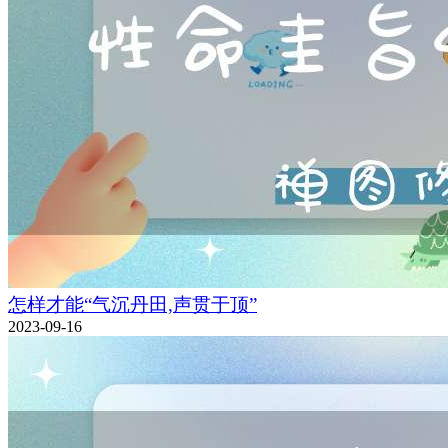
怎样才能“气沉丹田,声贯于顶”
2023-09-16