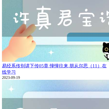
易经系传别讲下传05章,憧憧往来,朋从尔思（11）在
线学习
2023-09-19