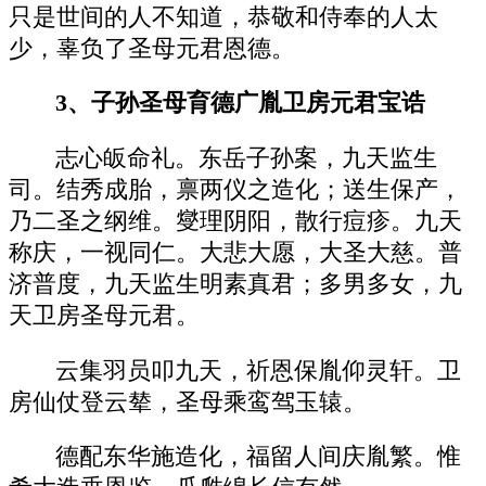
只是世间的人不知道，恭敬和侍奉的人太
少，辜负了圣母元君恩德。
3、子孙圣母育德广胤卫房元君宝诰
志心皈命礼。东岳子孙案，九天监生
司。结秀成胎，禀两仪之造化；送生保产，
乃二圣之纲维。燮理阴阳，散行痘疹。九天
称庆，一视同仁。大悲大愿，大圣大慈。普
济普度，九天监生明素真君；多男多女，九
天卫房圣母元君。
云集羽员叩九天，祈恩保胤仰灵轩。卫
房仙仗登云辇，圣母乘鸾驾玉辕。
德配东华施造化，福留人间庆胤繁。惟