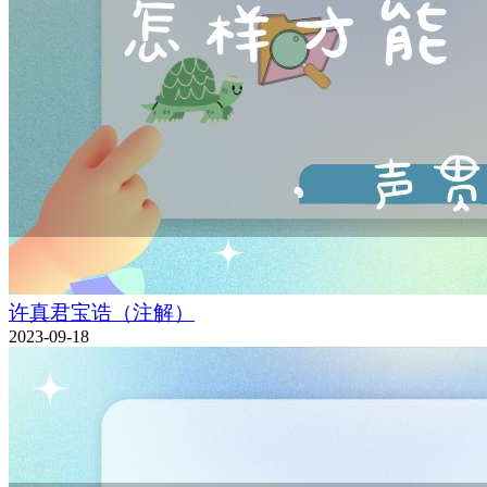
许真君宝诰（注解）
2023-09-18