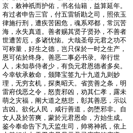
京，敕神祇而护佑，书名仙籍，益算延年。
有过者申告三官，付五雷斩勘之司，照依玉
律施行刑，遭疾苦困危，魂系邓都，常沉苦
海，永失真道。善者赐其贤子贤孙，不善者
世遭苦厄，多诸忧恼。大哉圣母元君之功不
可称量，好生之德，岂只保於一时之生产，
恩可佑於终身。善恶二事必书录。举行世
人，未知恭侍者少，有负元君恩德者多矣。
今幸钦承敕命，颁降宝签九十九道九则妙
理，无穷玄机，探奥昭天。省赏善之条，明
雷府伐恶之令，怒责邪凶，劝其仁孝，露未
萌之灾福，阐大道之慈悲，彰其善恶，示以
吉凶。欲化人民，咸行善道，勿堕邪非。自
女人及於苦爽，蒙於元君恩命，方始生成。
鉴今奉命告下九天监生司，帅将神祇，依上