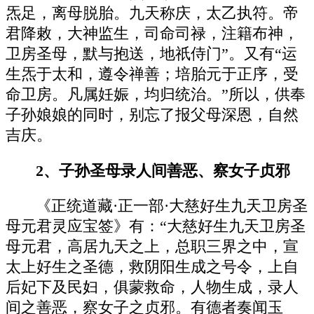
炁足，离母脱胎。九天称庆，太乙执符。帝
君降敕，大神监生，司命司禄，注籍布神，
卫房圣母，默与抱送，地祇侍门”。又有“运
生炁于太和，遵令禅善；培胎元于正序，受
命卫房。凡属妊娠，均归统治。”所以，供奉
子孙娘娘的同时，别忘了报父母深恩，自然
吉庆。
2、子孙圣母录人间善恶、察女子贞邪
《正统道藏·正一部·大慈好生九天卫房圣
母元君灵应宝签》有：“大慈好生九天卫房圣
母元君，高居九天之上，总职三界之中，宣
太上好生之圣德，救阴阳生成之号令，上自
后妃下及民妇，俱蒙救命，人物生成，录人
间之善恶，察女子之贞邪。有德者奏闻玉