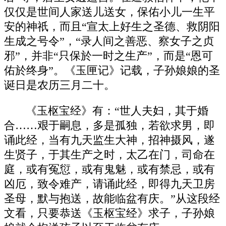
仅仅是世间人家送儿送女，保佑小儿一生平
安的神祇，而且“宣太上好生之圣德、救阴阳
生成之号令”，“录人间之善恶、察女子之贞
邪”，并非“只保於一时之生产”，而是“恩可
佑於终身”。《玉匣记》记载，子孙娘娘的圣
诞日是农历三月二十。
《玉枢宝经》有：“世人夫妇，其于婚
合……艰于嗣息，多是孤独，若欲求男，即
诵此经，当有九天监生大神，招神摄风，遂
生贤子，于其生产之时，太乙在门，司命在
庭，或有冤愆，或有鬼魅，或有禁忌，或有
凶厄，致令难产，请诵此经，即得九天卫房
圣母，默与抱送，故能临盆有庆。”从这段经
文看，只要恭送《玉枢宝经》求子，子孙娘