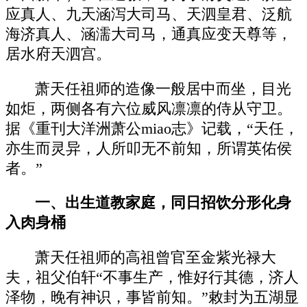
应真人、九天涵泻大司马、天泗皇君、泛航
海济真人、涵濡大司马，通真应变天尊等，
居水府天泗宫。
萧天任祖师的造像一般居中而坐，目光
如炬，两侧各有六位威风凛凛的侍从守卫。
据《重刊大洋洲萧公miao志》记载，“天任，
亦生而灵异，人所叩无不前知，所谓英佑侯
者。”
一、出生道教家庭，同日招饮分形化身
入肉身桶
萧天任祖师的高祖曾官至金紫光禄大
夫，祖父伯轩“不事生产，惟好行其德，济人
泽物，晚有神识，事皆前知。”敕封为五湖显