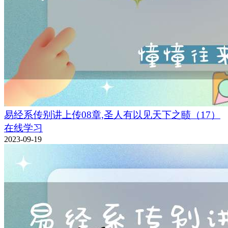
易经系传别讲上传08章,圣人有以见天下之赜（17）
在线学习
2023-09-19