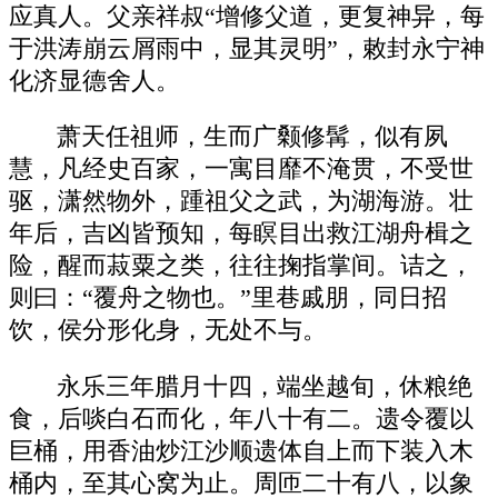
应真人。父亲祥叔“增修父道，更复神异，每
于洪涛崩云屑雨中，显其灵明”，敕封永宁神
化济显德舍人。
萧天任祖师，生而广颡修髯，似有夙
慧，凡经史百家，一寓目靡不淹贯，不受世
驱，潇然物外，踵祖父之武，为湖海游。壮
年后，吉凶皆预知，每瞑目出救江湖舟楫之
险，醒而菽粟之类，往往掬指掌间。诘之，
则曰：“覆舟之物也。”里巷戚朋，同日招
饮，侯分形化身，无处不与。
永乐三年腊月十四，端坐越旬，休粮绝
食，后啖白石而化，年八十有二。遗令覆以
巨桶，用香油炒江沙顺遗体自上而下装入木
桶内，至其心窝为止。周匝二十有八，以象