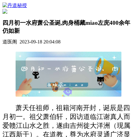
四月初一水府萧公圣诞,肉身桶藏miao左庑400余年
仍如新
道医阁 2023-09-18 20:04:08
萧天任祖师，祖籍河南开封，诞辰是四
月初一。祖父萧伯轩，因访道临江谢真人而
爱赣江山水之胜，遂由吉州徙大洋洲（现属
江西新干）。在道教，尊为水府灵通广济显