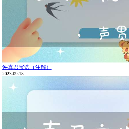
许真君宝诰（注解）
2023-09-18