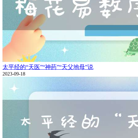
太平经的“天医”“神药”“天父地母”说
2023-09-18