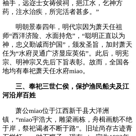
袖手，远迩士女祷侯祠，挹江水，乞神方
药，注水治疾，所完活者甚多。”
明朝景泰四年，明代宗因为萧天任祖
师“西洋济险、水面持危”，“聪明正直以为
神，忠义勤诚而护国”，颁发圣旨，加封萧天
任为“水府灵通广济显应英佑”。此后，明宪
宗、明神宗又先后下旨表彰。故而，全国各
地均有奉祀萧天任水府miao。
三、奉祀三世仁侯，保护渔民船夫及江
河沿岸百姓
萧公miao位于江西新干县大洋洲
镇，“miao宇浩大，雕梁画栋，舟楫画舫不绝
于岸，祭祀谒者不断于路”。旧址尚存古迹青