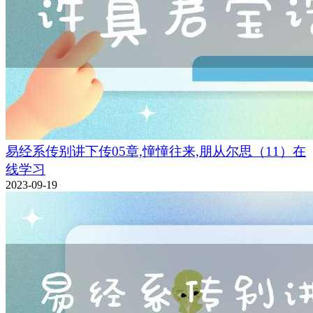
易经系传别讲下传05章,憧憧往来,朋从尔思（11）在
线学习
2023-09-19