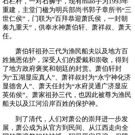
石栏杆，一对石狮子，现有miao宇为1993年
重建，主堂门楹为明兵部尚书郭子章所书“三
世仁侯”，门联为“百拜恭迎萧氏侯，一封朝
奏九重天”，供奉水神萧伯轩、萧祥叔、萧天
任。
萧伯轩祖孙三代为渔民船夫以及地方百
姓施恩佑护，深受人们的爱戴和崇敬，得到
了地方政府褒奖和朝廷的封赏。萧伯轩封
为“五湖显应真人”、萧祥叔封为“永宁神化济
显德舍人”、萧天任封为“水府灵通广济显应
英佑侯”。萧家祖孙三代，也因此被尊为渔民
船夫以及江河沿岸百姓的保护神。
到了清代，人们对萧公的崇拜进一步发
展，萧公成为从官方到民间、从江西走向全