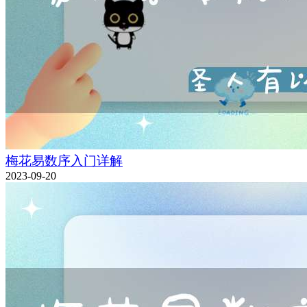
梅花易数序入门详解
2023-09-20