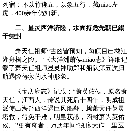
列宿；环以竹篐五，以象五行，藏miao左
庑，400余年仍如新。
二、显灵西洋济险，水面持危先朝已錫
于荣封
萧天任祖师“吉凶皆预知，每瞑目出救江
湖舟楫之险。”《大洋洲萧侯miao志》详细记
载了萧天任祖师显灵神助郑和船队第五次归
航遇险得救的水神形象。
《宝庆府志》记载：“萧英佑侯，原名萧
天任，江西人，传说其死后十四年，明成祖
派使出海赴西洋遇巨风船翻，赖萧天任英灵
塔救，得免于难，明皇获悉，诏封萧为英佑
侯。”更有奇者，万历年间“疫疹大作，里医