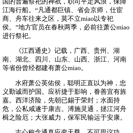
国的普遍祭祀的神祇，职司平定风浪，保障
江海行船。“凡通都巨镇、省会京师，仕宦
商、舟车往来之区，莫不立miao以专祀
侯。”地方官员在春秋两季，必前往萧公miao
进行祭祀。
《江西通史》记载，广西、贵州、湖
南、湖北、四川、山东、山西、浙江、河南
等省份曾经都建有萧公miao。
水府萧公英佑侯，聪明正直以为神，忠
义勤诚而护国。应祈捷于影响，眷善宜有旌
嘉。西洋济险，先朝已錫于荣封；水面持
危，公私咸遂于康吉。溥施灵通，拯江河舟
楫之险厄；大张威力，保军民输运于安康。
志心称念通真应变天尊，不可思议功