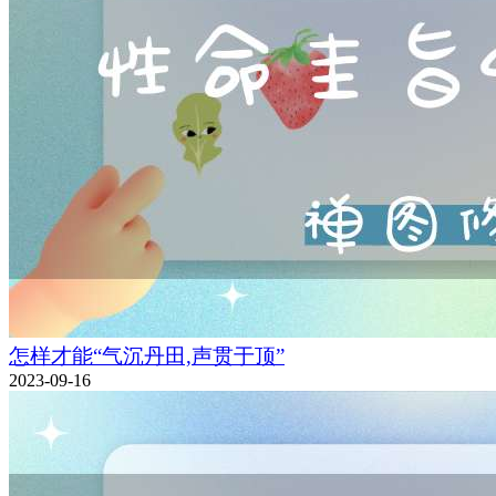
怎样才能“气沉丹田,声贯于顶”
2023-09-16