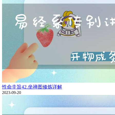
性命圭旨42.坐禅图修炼详解
2023-09-20