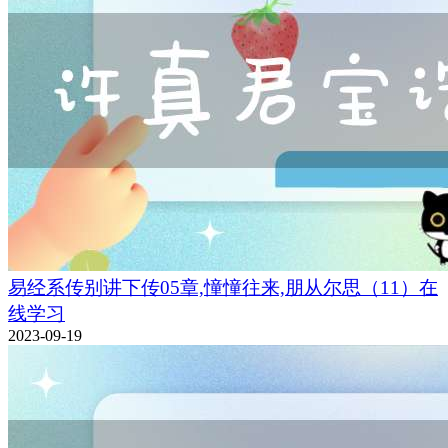
易经系传别讲下传05章,憧憧往来,朋从尔思（11）在
线学习
2023-09-19