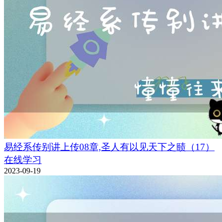
易经系传别讲上传08章,圣人有以见天下之赜（17）
在线学习
2023-09-19