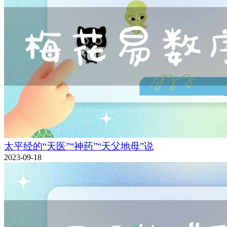
太平经的“天医”“神药”“天父地母”说
2023-09-18