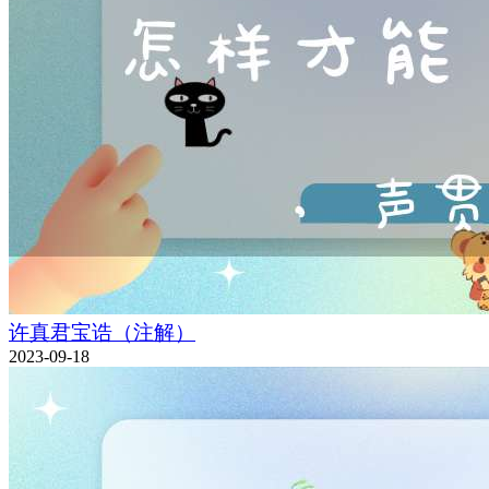
许真君宝诰（注解）
2023-09-18