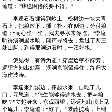
逵道：“我也困倦的要不得。”
李逵看看捱得到岭上，松树边一块大青
石上，把娘放下，插了朴刀在侧边，分付娘
道：“耐心坐一坐，我去寻水来你吃。”李逵
听得溪涧里水响，闻声寻将去，盘过了两三
处山脚，到得那涧边看时，一溪好水。
怎见得，有诗为证：穿崖透壑不辞劳，
远望方知出处高。溪涧岂能留得住，终归大
海作波涛。
李逵来到溪边，捧起水来，自吃了几
口，寻思道：“怎生能够得这水去，把与娘
吃？”立起身来，东观西望，远远地山顶上见
个庵儿，李逵道：“好了。”攀藤揽葛，上到