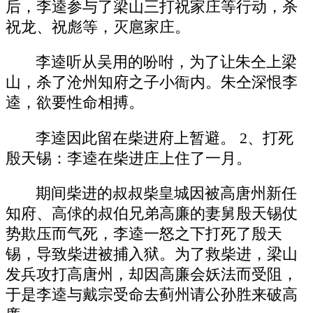
后，李逵参与了梁山三打祝家庄等行动，杀
祝龙、祝彪等，灭扈家庄。
李逵听从吴用的吩咐，为了让朱仝上梁
山，杀了沧州知府之子小衙内。朱仝深恨李
逵，欲要性命相搏。
李逵因此留在柴进府上暂避。 2、打死
殷天锡：李逵在柴进庄上住了一月。
期间柴进的叔叔柴皇城因被高唐州新任
知府、高俅的叔伯兄弟高廉的妻舅殷天锡仗
势欺压而气死，李逵一怒之下打死了殷天
锡，导致柴进被捕入狱。为了救柴进，梁山
发兵攻打高唐州，却因高廉会妖法而受阻，
于是李逵与戴宗受命去蓟州请公孙胜来破高