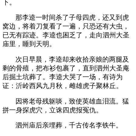
下。
那李逵一时间杀了子母四虎，还又到虎
窝边，将着刀复看了一遍，只恐还有大虫，
已无有踪迹。李逵也困乏了，走向泗州大圣
庙里，睡到天明。
次日早晨，李逵却来收拾亲娘的两腿及
剩的骨殖，把布衫包裹了，直到泗州大圣庵
后掘土坑葬了。李逵大哭了一场，有诗为
证：沂岭西风九月秋，雌雄虎子聚林丘。
因将老母残躯啖，致使英雄血泪流。猛
拼一身探虎穴，立诛四虎报冤仇。
泗州庙后亲埋葬，千古传名李铁牛。