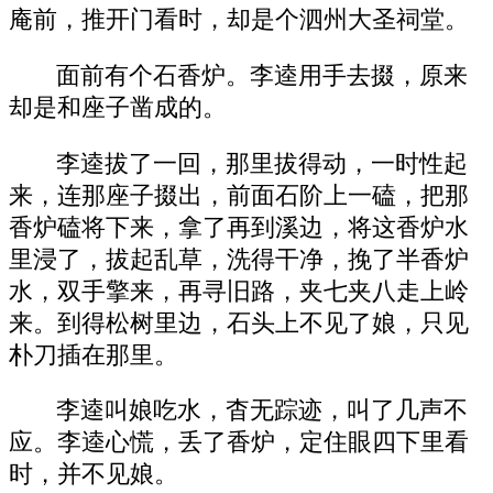
庵前，推开门看时，却是个泗州大圣祠堂。
面前有个石香炉。李逵用手去掇，原来
却是和座子凿成的。
李逵拔了一回，那里拔得动，一时性起
来，连那座子掇出，前面石阶上一磕，把那
香炉磕将下来，拿了再到溪边，将这香炉水
里浸了，拔起乱草，洗得干净，挽了半香炉
水，双手擎来，再寻旧路，夹七夹八走上岭
来。到得松树里边，石头上不见了娘，只见
朴刀插在那里。
李逵叫娘吃水，杳无踪迹，叫了几声不
应。李逵心慌，丢了香炉，定住眼四下里看
时，并不见娘。