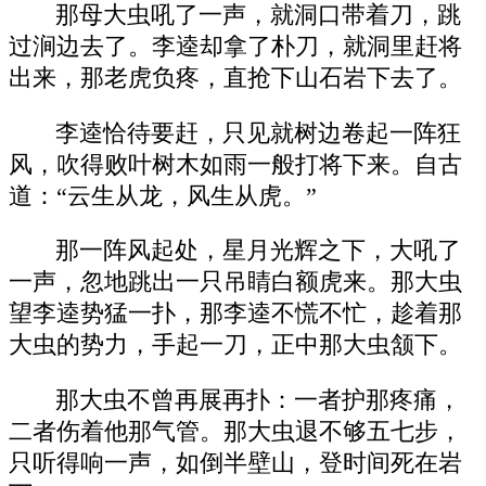
那母大虫吼了一声，就洞口带着刀，跳
过涧边去了。李逵却拿了朴刀，就洞里赶将
出来，那老虎负疼，直抢下山石岩下去了。
李逵恰待要赶，只见就树边卷起一阵狂
风，吹得败叶树木如雨一般打将下来。自古
道：“云生从龙，风生从虎。”
那一阵风起处，星月光辉之下，大吼了
一声，忽地跳出一只吊睛白额虎来。那大虫
望李逵势猛一扑，那李逵不慌不忙，趁着那
大虫的势力，手起一刀，正中那大虫颔下。
那大虫不曾再展再扑：一者护那疼痛，
二者伤着他那气管。那大虫退不够五七步，
只听得响一声，如倒半壁山，登时间死在岩