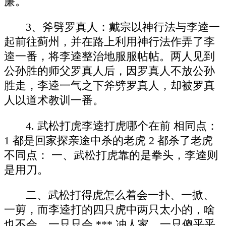
廉。
3、斧劈罗真人：戴宗以神行法与李逵一
起前往蓟州，并在路上利用神行法作弄了李
逵一番，将李逵整治地服服帖帖。两人见到
公孙胜的师父罗真人后，因罗真人不放公孙
胜走，李逵一气之下斧劈罗真人，却被罗真
人以道术教训一番。
4. 武松打虎李逵打虎哪个在前 相同点：
1 都是回家探亲途中杀的老虎 2 都杀了老虎
不同点： 一、武松打虎靠的是拳头，李逵则
是用刀。
二、武松打得虎怎么着会一扑、一掀、
一剪，而李逵打的四只虎中两只太小的，啥
也不会，一只只会 *** 冲人家，一只傻乎乎