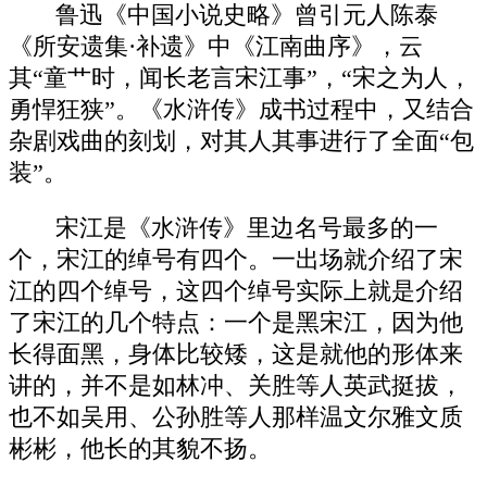
鲁迅《中国小说史略》曾引元人陈泰
《所安遗集·补遗》中《江南曲序》，云
其“童艹时，闻长老言宋江事”，“宋之为人，
勇悍狂狭”。《水浒传》成书过程中，又结合
杂剧戏曲的刻划，对其人其事进行了全面“包
装”。
宋江是《水浒传》里边名号最多的一
个，宋江的绰号有四个。一出场就介绍了宋
江的四个绰号，这四个绰号实际上就是介绍
了宋江的几个特点：一个是黑宋江，因为他
长得面黑，身体比较矮，这是就他的形体来
讲的，并不是如林冲、关胜等人英武挺拔，
也不如吴用、公孙胜等人那样温文尔雅文质
彬彬，他长的其貌不扬。