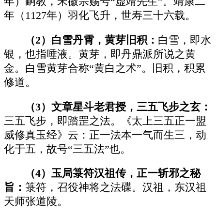
年）嗣教，宋徽宗赐号“虚靖先生”。靖康二
年（1127年）羽化飞升，世寿三十六载。
（2）白雪丹霄，黄芽旧积：
白雪，即水
银，也指唾液。黄芽，即丹鼎派所说之黄
金。白雪黄芽合称“黄白之术”。旧积，积累
修道。
（3）文章星斗老君授，三五飞步之玄：
三五飞步，即踏罡之法。《太上三五正一盟
威修真玉经》云：正一法本一气而生三，动
化于五，故号“三五法”也。
（4）玉局箓符汉祖传，正一斩邪之秘
旨：
箓符，召役神将之法碟。汉祖，东汉祖
天师张道陵。