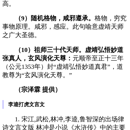
高。
（9）随机格物，咸邪遵承。
格物，穷究
事物原理。咸邪，感应。此句喻意虚靖天师
之广大圣德。
（10）祖师三十代天师。虚靖弘悟妙道
张真人，玄风演化天尊：
元顺帝至正十三年
（公元1353年）封“虚靖弘悟妙道真君”，道
教尊为“玄风演化天尊。”
（宗泽霖 提供）
李逵打虎文言文
1. 宋江,武松,林冲,李逵,鲁智深的出场律
诗文言文版 林冲是小说《水浒传》中的主要