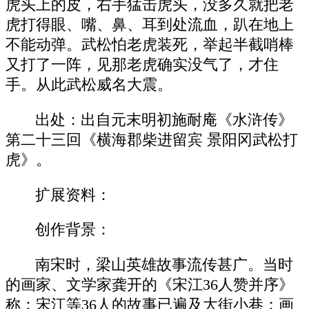
虎头上的皮，右手猛击虎头，没多久就把老
虎打得眼、嘴、鼻、耳到处流血，趴在地上
不能动弹。武松怕老虎装死，举起半截哨棒
又打了一阵，见那老虎确实没气了，才住
手。从此武松威名大震。
出处：出自元末明初施耐庵《水浒传》
第二十三回《横海郡柴进留宾 景阳冈武松打
虎》。
扩展资料：
创作背景：
南宋时，梁山英雄故事流传甚广。当时
的画家、文学家龚开的《宋江36人赞并序》
称：宋江等36人的故事已遍及大街小巷；画