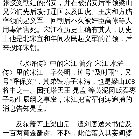
张接受朝廷的招安，并在被招安后率领梁山
兄弟们先后攻打辽国以及田虎、王庆和方腊
率领的起义军，回朝后不久被奸臣高俅等人
用毒酒害死。宋江在历史上确有其人，历史
上他是北宋宣和年间农民起义军的首领，后
来投降宋朝。
《水浒传》中的宋江 简介 宋江 水浒
传》里的宋江，字公明，绰号“及时雨”，又
号“呼保义”，其弟铁扇子宋清，也是梁山108
将中之一。因托塔天王 晁盖 等黄泥冈贩卖枣
子劫生辰纲之事发，宋江把官军何涛追捕的
消息告知晁盖。
及晁盖等上梁山后，遣刘唐送来书信及
一百两黄金酬谢。不料，此信落入其妾阎婆