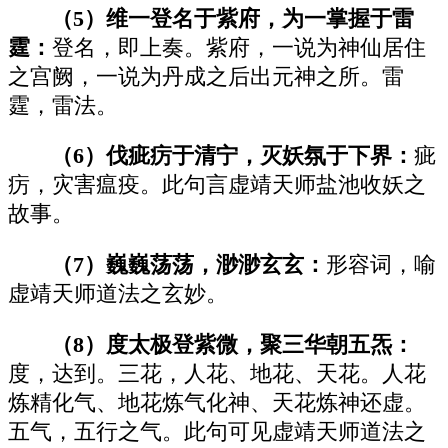
（5）维一登名于紫府，为一掌握于雷
霆：
登名，即上奏。紫府，一说为神仙居住
之宫阙，一说为丹成之后出元神之所。雷
霆，雷法。
（6）伐疵疠于清宁，灭妖氛于下界：
疵
疠，灾害瘟疫。此句言虚靖天师盐池收妖之
故事。
（7）巍巍荡荡，渺渺玄玄：
形容词，喻
虚靖天师道法之玄妙。
（8）度太极登紫微，聚三华朝五炁：
度，达到。三花，人花、地花、天花。人花
炼精化气、地花炼气化神、天花炼神还虚。
五气，五行之气。此句可见虚靖天师道法之