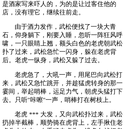
是酒家写来吓人的，为的是让过客住他的
店，没有理它，继续往前走。
由于酒力发作，武松便找了一块大青
石，仰身躺下，刚要入睡，忽听一阵狂风呼
啸，一只眼睛上翘，额头白色的老虎朝武松
扑了过来，武松急忙一闪身，躲在老虎背
后。老虎一纵身，武松又躲了过去。
老虎急了，大吼一声，用尾巴向武松打
来，武松又急忙跳开，并趁猛虎转身的那一
霎间，举起哨棒，运足力气，朝虎头猛打下
去。只听"咔嚓"一声，哨棒打在树枝上。
老虎 *** 大发，又向武松扑过来，武松
扔掉半截棒，顺势骑在虎背上，左手揪住老