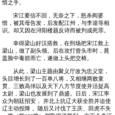
惜之手。
宋江要信不回，无奈之下，怒杀阎婆
惜，被其母告发，后发配江州，与李逵等相
识。却又因在浔阳楼题反诗而被判成死罪。
幸得梁山好汉搭救，在刑场把宋江救上
梁山，做了副头领。后在攻打曾头市时，晁
盖脸中毒箭而亡，遂做上头把交椅。
从此，梁山主题由聚义厅改为忠义堂，
头目增长到了一百单八将，又相继两败童
贯、三败高俅以及天下八方节度使并活捉高
太尉，梁山也发展到了鼎盛。日后，宋江率
众为朝廷招安， 并北上抗辽大获全胜并迫使
辽主动投降， 随后又讨伐了王庆、田虎不失