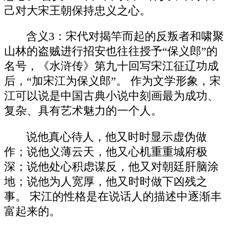
己对大宋王朝保持忠义之心。
含义3：宋代对揭竿而起的反叛者和啸聚
山林的盗贼进行招安也往往授予“保义郎”的
名号，《水浒传》第九十回写宋江征辽功成
后，“加宋江为保义郎”。 作为文学形象，宋
江可以说是中国古典小说中刻画最为成功、
复杂、具有艺术魅力的一个人。
说他真心待人，他又时时显示虚伪做
作；说他义薄云天，他又心机重重城府极
深；说他处心积虑谋反，他又对朝廷肝脑涂
地；说他为人宽厚，他又时时做下凶残之
事。 宋江的性格是在说话人的描述中逐渐丰
富起来的。