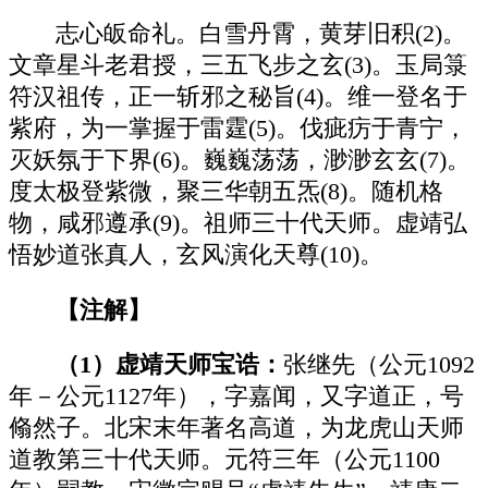
志心皈命礼。白雪丹霄，黄芽旧积(2)。
文章星斗老君授，三五飞步之玄(3)。玉局箓
符汉祖传，正一斩邪之秘旨(4)。维一登名于
紫府，为一掌握于雷霆(5)。伐疵疠于青宁，
灭妖氛于下界(6)。巍巍荡荡，渺渺玄玄(7)。
度太极登紫微，聚三华朝五炁(8)。随机格
物，咸邪遵承(9)。祖师三十代天师。虚靖弘
悟妙道张真人，玄风演化天尊(10)。
【注解】
（1）虚靖天师宝诰：
张继先（公元1092
年－公元1127年），字嘉闻，又字道正，号
翛然子。北宋末年著名高道，为龙虎山天师
道教第三十代天师。元符三年（公元1100