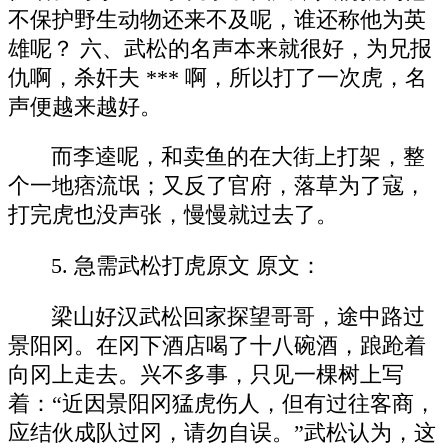
不保护野生动物还来不及呢，谁还称他为英
雄呢？ 六、武松的名声本来就很好，为兄报
仇啊，杀奸夫 *** 啊，所以打了一次虎，名
声便越来越好。
而李逵呢，和卖鱼的在大街上打架，整
个一地痞流氓；又反了官府，落草为了寇，
打完虎也没声张，慢慢就过去了。
5. 急需武松打虎原文 原文：
梁山好汉武松回家探望哥哥，途中路过
景阳冈。在冈下酒店喝了十八碗酒，踉跄着
向冈上走去。兴不多事，只见一棵树上写
着：“近因景阳冈猛虎伤人，但有过往客商，
应结伙成队过冈，请勿自误。”武松认为，这