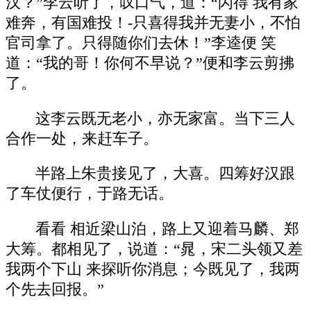
汉？”李云听了，叹口气，道：“闪得 我有家
难奔，有国难投！-只喜得我并无妻小，不怕
官司拿了。只得随你们去休！”李逵便 笑
道：“我的哥！你何不早说？”便和李云剪拂
了。
这李云既无老小，亦无家富。当下三人
合作一处，来赶车子。
半路上朱贵接见了，大喜。四筹好汉跟
了车仗便行，于路无话。
看看 相近梁山泊，路上又迎着马麟、郑
大筹。都相见了，说道：“晁，宋二头领又差
我两个下山 来探听你消息；今既见了，我两
个先去回报。”