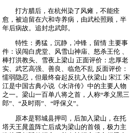
打方腊后，在杭州染了风瘫，不能痊
愈，被迫留在六和寺养病，由武松照顾，半
年后病故。追封忠武郎。
特性：勇猛，沉静，冲锋，留情 主要事
件：误闯白虎堂、风雪山神庙、怒杀王伦 、
棒打洪教头、雪夜上梁山 正面评价：忠厚老
实、武艺高强、善良、临危不乱 反面评价：
懦弱隐忍，但最终奋起反抗入伙梁山 宋江 宋
江是中国古典小说《水浒传》中的主要人物
之一。梁山一百单八将之首，人称“孝义黑三
郎”、“及时雨”、“呼保义”。
原本是郓城县押司，后加入梁山，在托
塔天王晁盖阵亡后成为梁山的首领，极力主