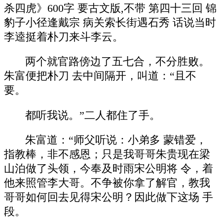
杀四虎》600字 要古文版,不带 第四十三回 锦
豹子小径逢戴宗 病关索长街遇石秀 话说当时
李逵挺着朴刀来斗李云。
两个就官路傍边了五七合，不分胜败。
朱富便把朴刀 去中间隔开，叫道：“且不
要。
都听我说。”二人都住了手。
朱富道：“师父听说：小弟多 蒙错爱，
指教棒，非不感恩；只是我哥哥朱贵现在梁
山泊做了头领，今奉及时雨宋公明将 令，着
他来照管李大哥。不争被你拿了解官，教我
哥哥如何回去见得宋公明？因此做下这场 手
段。