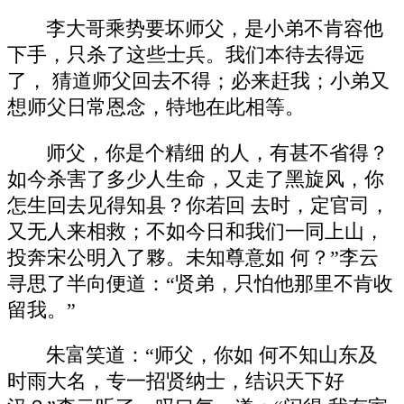
李大哥乘势要坏师父，是小弟不肯容他
下手，只杀了这些士兵。我们本待去得远
了， 猜道师父回去不得；必来赶我；小弟又
想师父日常恩念，特地在此相等。
师父，你是个精细 的人，有甚不省得？
如今杀害了多少人生命，又走了黑旋风，你
怎生回去见得知县？你若回 去时，定官司，
又无人来相救；不如今日和我们一同上山，
投奔宋公明入了夥。未知尊意如 何？”李云
寻思了半向便道：“贤弟，只怕他那里不肯收
留我。”
朱富笑道：“师父，你如 何不知山东及
时雨大名，专一招贤纳士，结识天下好