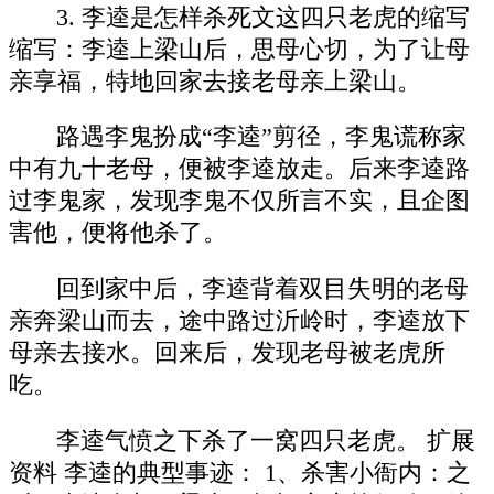
3. 李逵是怎样杀死文这四只老虎的缩写
缩写：李逵上梁山后，思母心切，为了让母
亲享福，特地回家去接老母亲上梁山。
路遇李鬼扮成“李逵”剪径，李鬼谎称家
中有九十老母，便被李逵放走。后来李逵路
过李鬼家，发现李鬼不仅所言不实，且企图
害他，便将他杀了。
回到家中后，李逵背着双目失明的老母
亲奔梁山而去，途中路过沂岭时，李逵放下
母亲去接水。回来后，发现老母被老虎所
吃。
李逵气愤之下杀了一窝四只老虎。 扩展
资料 李逵的典型事迹： 1、杀害小衙内：之