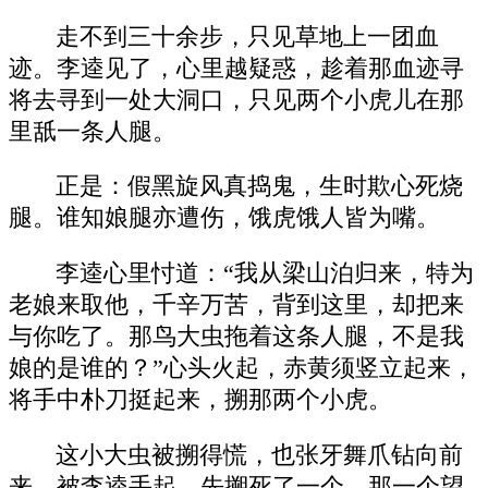
走不到三十余步，只见草地上一团血
迹。李逵见了，心里越疑惑，趁着那血迹寻
将去寻到一处大洞口，只见两个小虎儿在那
里舐一条人腿。
正是：假黑旋风真捣鬼，生时欺心死烧
腿。谁知娘腿亦遭伤，饿虎饿人皆为嘴。
李逵心里忖道：“我从梁山泊归来，特为
老娘来取他，千辛万苦，背到这里，却把来
与你吃了。那鸟大虫拖着这条人腿，不是我
娘的是谁的？”心头火起，赤黄须竖立起来，
将手中朴刀挺起来，搠那两个小虎。
这小大虫被搠得慌，也张牙舞爪钻向前
来，被李逵手起，先搠死了一个，那一个望