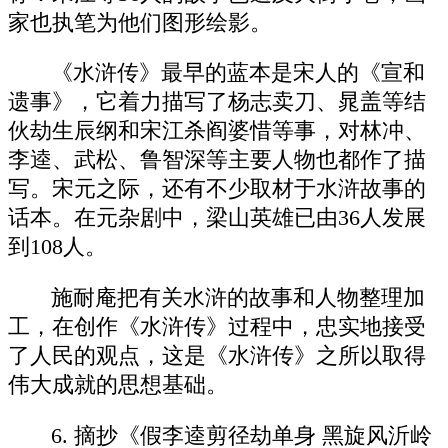
家也执笔为他们图形绘影。
《水浒传》最早的蓝本是宋人的《宣和
遗事》，它着力描写了杨志卖刀、晁盖等结
伙劫生辰纲和宋江杀阎婆惜等事，对林冲、
李逵、武松、鲁智深等主要人物也都作了描
写。宋元之际，还有不少取材于水浒故事的
话本。在元杂剧中，梁山英雄已由36人发展
到108人。
施耐庵把有关水浒的故事和人物整理加
工，在创作《水浒传》过程中，忠实地接受
了人民的观点，这是《水浒传》之所以取得
伟大成就的思想基础。
6. 摘抄《假李逵剪径劫单身 黑旋风沂岭