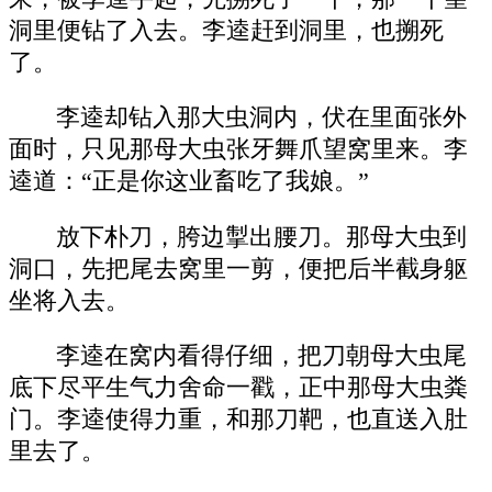
洞里便钻了入去。李逵赶到洞里，也搠死
了。
李逵却钻入那大虫洞内，伏在里面张外
面时，只见那母大虫张牙舞爪望窝里来。李
逵道：“正是你这业畜吃了我娘。”
放下朴刀，胯边掣出腰刀。那母大虫到
洞口，先把尾去窝里一剪，便把后半截身躯
坐将入去。
李逵在窝内看得仔细，把刀朝母大虫尾
底下尽平生气力舍命一戳，正中那母大虫粪
门。李逵使得力重，和那刀靶，也直送入肚
里去了。