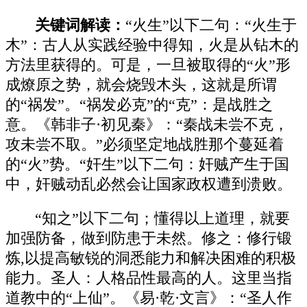
关键词解读：
“火生”以下二句：“火生于
木”：古人从实践经验中得知，火是从钻木的
方法里获得的。可是，一旦被取得的“火”形
成燎原之势，就会烧毁木头，这就是所谓
的“祸发”。“祸发必克”的“克”：是战胜之
意。《韩非子·初见秦》：“秦战未尝不克，
攻未尝不取。”必须坚定地战胜那个蔓延着
的“火”势。“奸生”以下二句：奸贼产生于国
中，奸贼动乱必然会让国家政权遭到溃败。
“知之”以下二句；懂得以上道理，就要
加强防备，做到防患于未然。修之：修行锻
炼,以提高敏锐的洞悉能力和解决困难的积极
能力。圣人：人格品性最高的人。这里当指
道教中的“上仙”。《易·乾·文言》：“圣人作