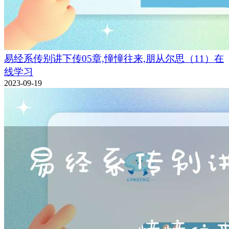
易经系传别讲下传05章,憧憧往来,朋从尔思（11）在
线学习
2023-09-19