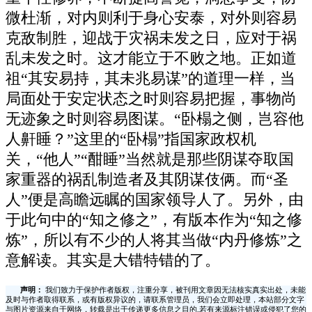
微杜渐，对内则利于身心安泰，对外则容易
克敌制胜，迎战于灾祸未发之日，应对于祸
乱未发之时。这才能立于不败之地。正如道
祖“其安易持，其未兆易谋”的道理一样，当
局面处于安定状态之时则容易把握，事物尚
无迹象之时则容易图谋。“卧榻之侧，岂容他
人鼾睡？”这里的“卧榻”指国家政权机
关，“他人”“酣睡”当然就是那些阴谋夺取国
家重器的祸乱制造者及其阴谋伎俩。而“圣
人”便是高瞻远瞩的国家领导人了。另外，由
于此句中的“知之修之”，有版本作为“知之修
炼”，所以有不少的人将其当做“内丹修炼”之
意解读。其实是大错特错的了。
声明：
我们致力于保护作者版权，注重分享，被刊用文章因无法核实真实出处，未能
及时与作者取得联系，或有版权异议的，请联系管理员，我们会立即处理，本站部分文字
与图片资源来自于网络，转载是出于传递更多信息之目的,若有来源标注错误或侵犯了您的