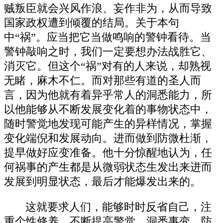
贼叛臣就会兴风作浪、妄作非为，从而导致
国家政权遭到倾覆的结局。关于本句
中“祸”。应当把它当做鸣响的警钟看待。当
警钟敲响之时，我们一定要想办法战胜它、
消灭它。但这个“祸”对有的人来说，却熟视
无睹，麻木不仁。而对那些有道的圣人而
言，因为他就有着异乎常人的洞悉能力，所
以他能够从不断发展变化着的事物状态中，
随时警觉地发现可能产生的异样情况，掌握
变化端倪和发展动向。进而做到防微杜渐，
提早做好应变准备。他十分惊醒地认为，任
何祸事的产生都是从微弱状态生发出来进而
发展到明显状态，最后才能爆发出来的。
这就要求人们，能够时时反省自己，注
重个性修养，不断提高警觉，洞悉事变，防