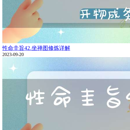
性命圭旨42.坐禅图修炼详解
2023-09-20