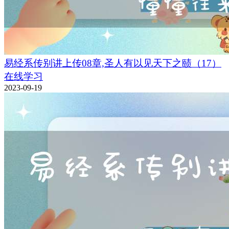
易经系传别讲上传08章,圣人有以见天下之赜（17）
在线学习
2023-09-19