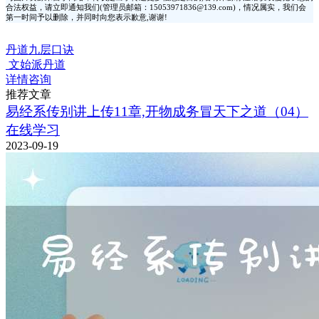
合法权益，请立即通知我们(管理员邮箱：15053971836@139.com)，情况属实，我们会
第一时间予以删除，并同时向您表示歉意,谢谢!
丹道九层口诀
文始派丹道
详情咨询
推荐文章
易经系传别讲上传11章,开物成务冒天下之道（04）
在线学习
2023-09-19