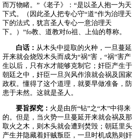
而万物睹。”《老子》：“是以圣人抱一为天
下式。（因此圣人把专心守“道”作为治理天
下的法式，犹言圣人专心一意治理天
下。）”fo教、道教对fo祖、上仙的尊称。
白话：
从木头中提取的火种，一旦蔓延
开来就会烧毁木头而成为“祸”害，“祸”害产
生以后，只有水才能够克制它；奸臣产生于
朝廷之中，奸臣一旦兴风作浪就会祸及国家
政权。懂得了这个道理，就要早做准备，防
患于未然。这就是圣人。
要旨探究：
火是由所“钻”之“木”中得来
的。但是，当火势一旦蔓延开来就会祸及那
取火之木，则木头就会遭到焚毁；朝廷里头
产生并隐藏着奸贼叛臣，一旦时机成熟则奸