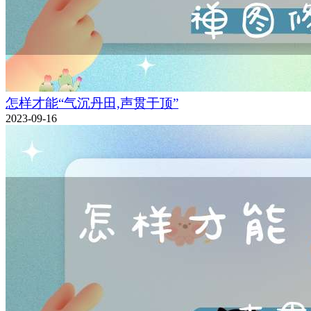
怎样才能“气沉丹田,声贯于顶”
2023-09-16