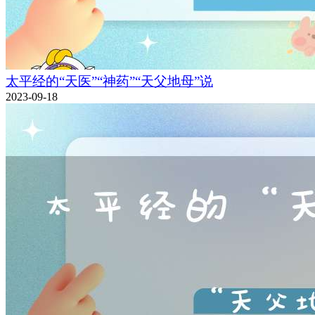
太平经的“天医”“神药”“天父地母”说
2023-09-18