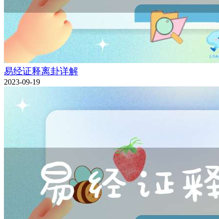
易经证释离卦详解
2023-09-19