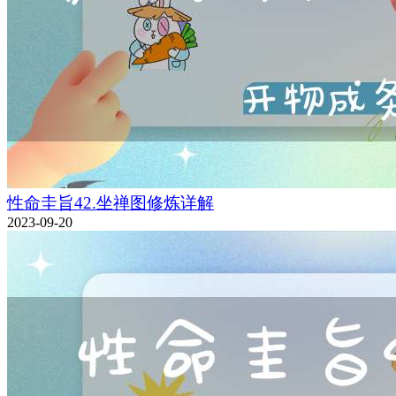
性命圭旨42.坐禅图修炼详解
2023-09-20