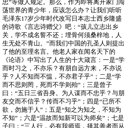
忠”等做人规定。那么，作为即将离开家门闯
荡世界的青少年，应该怎么办？让我们听听
毛泽东17岁少年时代改写日本志士西乡隆盛
的诗歌《言志诗赠父》吧：“孩儿立志出乡
关，学不成名誓不还；埋骨何须桑梓地，人
生无处不青山。”而我们中国的孔圣人则提出
了他的至理名言。他老人家在闻名天下的
《论语》中写出了人生的十大箴言：一是“学
而时习之，不亦乐？有朋自远方来，不亦说
乎？人不知而不愠，不亦君子乎”；二是“学
而不思则罔，死而不学则殆”；三是曾子
曰：“五日三省吾身。为人谋而不忠乎？与朋
友交而不信乎？传而不习乎”；四是“已所不
欲，勿施于人”；五是“知之为知之，不知为
不知”；六是“温故而知新可以为师矣”；七是
子曰：“三人行，必有我师焉，择其善者而从