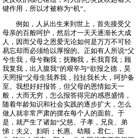
键作用，所以才被称为“机”。
例如，人从出生来到世上，首先接受父
母亲的百般呵护，然后才一天天逐渐长大成
人，因而父母之恩爱无论如何是万万不可轻
易忘却而必须给以厚报的。正如有人所说“父
兮生我，母兮鞠我；抚鞠我，长我育我；顾
我复我，出入腹我”的艰辛与“欲报之德，昊
天罔报”父母生我养我，拉扯我长大，呵护备
至。我想好好报答，但父母的恩情如天一
般，大而无穷，怎么报答得完的感恩盛情，
随着年龄知识和社会实践的逐步扩大，怎么
做人就非常严肃的摆在每个人的面前。于
是，就产生了诸如“父慈、子孝，兄良、弟
悌；夫义、妇听；长惠、幼顺，君仁、臣