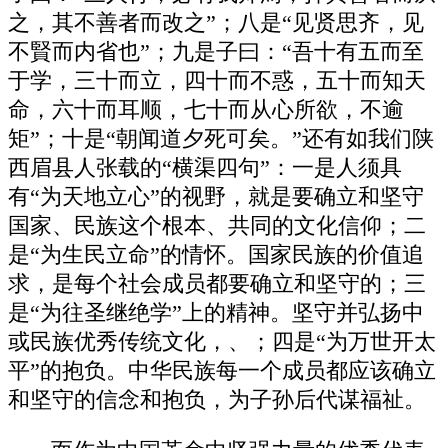
之，其不善者而改之”；八是“见贤思齐，见
不賢而内省也”；九是子曰：“吾十有五而至
于学，三十而立，四十而不惑，五十而知天
命，六十而耳顺，七十而从心所欲，不逾
矩”；十是“朝闻道夕死可矣。”还有如我们陕
西眉县人张载的“横渠四句”：一是人须具
有“为天地立心”的视野，就是要确立和坚守
国家、民族这个根本、共同的文化信仰；二
是“为生民立命”的情怀。国家民族的价值追
求，是每个社会成员都要确立和坚守的；三
是“为往圣继绝学”上的精神。坚守并弘扬中
或民族优秀传统文化，、；四是“为万世开太
平”的抱负。中华民族每一个成员都应该确立
和坚守的信念和抱负，为子孙后代谋福祉。