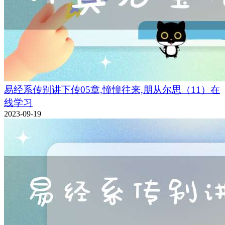
易经系传别讲下传05章,憧憧往来,朋从尔思（11）在
线学习
2023-09-19