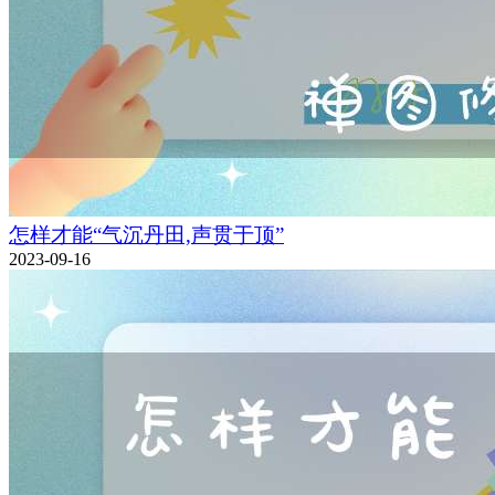
怎样才能“气沉丹田,声贯于顶”
2023-09-16