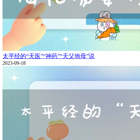
太平经的“天医”“神药”“天父地母”说
2023-09-18