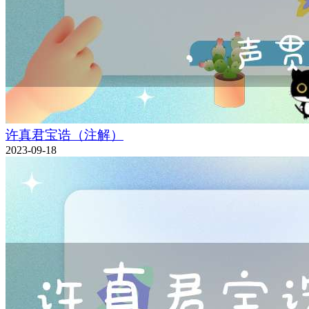
许真君宝诰（注解）
2023-09-18