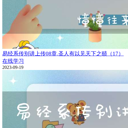
易经系传别讲上传08章,圣人有以见天下之赜（17）
在线学习
2023-09-19