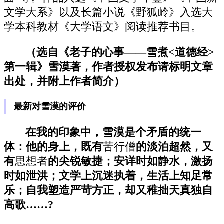
文学大系》以及长篇小说《野狐岭》入选大
学本科教材《大学语文》阅读推荐书目。
（选自《老子的心事——雪煮<道德经>
第一辑》雪漠著，作者授权发布请标明文章
出处，并附上作者简介）
最新对雪漠的评价
在我的印象中，雪漠是个矛盾的统一
体：他的身上，既有
苦行僧
的淡泊超然，又
有
思想者
的尖锐敏捷；安详时如静水，激扬
时如泄洪；文学上沉迷执着，生活上知足常
乐；自我塑造严苛方正，却又稚拙天真独自
高歌……?