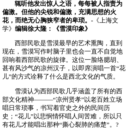
辄听他发出惊人之语，每每被人指责为
偏激。但他的尖锐和偏激，充满思想的火
花，而绝无心胸狭窄者的卑琐。-
《上海文
学》
编辑徐大隆：《雪漠印象》
西部民歌是雪漠最早的艺术熏陶，直到
现在，雪漠写作时脑子里也会一直不自觉地
回响着西部民歌的旋律。这位一脸络腮胡、
甚有风沙气的凉州汉子，以即席演唱一首“花
儿”的方式诠释了什么是西北文化的气质。
雪漠认为西部民歌几乎涵盖了所有的西
部文化精神———“凉州贤孝”以老百姓立场
唱日常琐事，书写着官史之外的民间历
史；“花儿”以悲悯情怀唱人间苦难，所以只
有花儿才能唱出那种“撕心裂肺的痛楚”。?