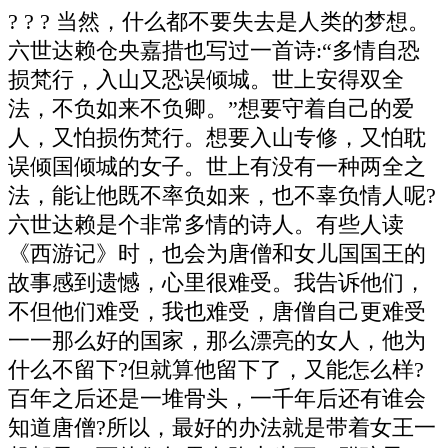
? ? ? 当然，什么都不要失去是人类的梦想。
六世达赖仓央嘉措也写过一首诗:“多情自恐
损梵行，入山又恐误倾城。世上安得双全
法，不负如来不负卿。”想要守着自己的爱
人，又怕损伤梵行。想要入山专修，又怕耽
误倾国倾城的女子。世上有没有一种两全之
法，能让他既不率负如来，也不辜负情人呢?
六世达赖是个非常多情的诗人。有些人读
《西游记》时，也会为唐僧和女儿国国王的
故事感到遗憾，心里很难受。我告诉他们，
不但他们难受，我也难受，唐僧自己更难受
一一那么好的国家，那么漂亮的女人，他为
什么不留下?但就算他留下了，又能怎么样?
百年之后还是一堆骨头，一千年后还有谁会
知道唐僧?所以，最好的办法就是带着女王一