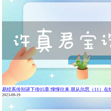
易经系传别讲下传05章,憧憧往来,朋从尔思（11）在
2023-09-19