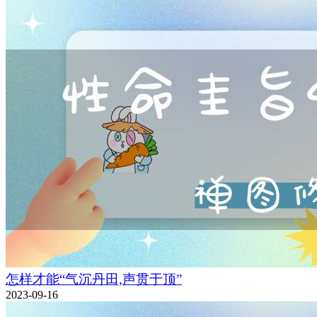
怎样才能“气沉丹田,声贯于顶”
2023-09-16