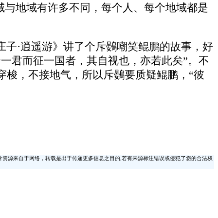
地域与地域有许多不同，每个人、每个地域都是
庄子·逍遥游》讲了个斥鷃嘲笑鲲鹏的故事，好
一君而征一国者，其自视也，亦若此矣”。不
穿梭，不接地气，所以斥鷃要质疑鲲鹏，“彼
片资源来自于网络，转载是出于传递更多信息之目的,若有来源标注错误或侵犯了您的合法权