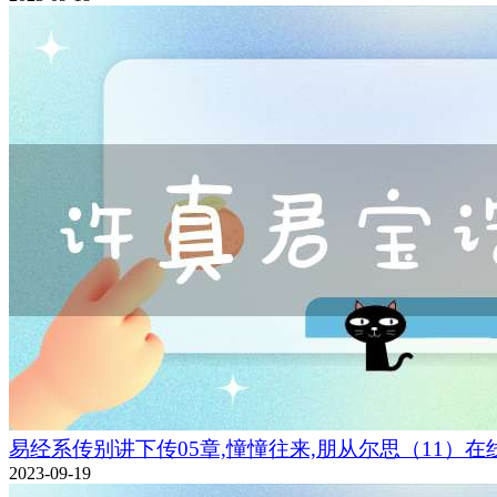
易经系传别讲下传05章,憧憧往来,朋从尔思（11）在
2023-09-19