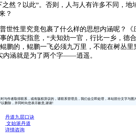
天下之然？以此”。否则，人与人有许多不同，
来？
普世性里究竟包裹了什么样的思想内涵呢？《
事的真实指意，“夫知効一官，行比一乡，德合
鲲鹏的，鲲鹏一飞必须九万里，不能在树丛里
实内涵就是为了两个字——逍遥。
时与作者取得联系，或有版权异议的，请联系管理员，我们会立即处理，本站部分文字与图
时间予以删除，并同时向您表示歉意,谢谢!
丹道九层口诀
文始派丹道
详情咨询