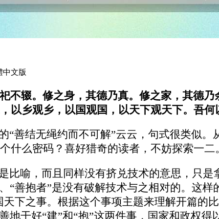
繁體中文版
祀不辍。修之身，其德乃真。修之家，其德乃
，以乡观乡，以国观国，以天下观天下。吾何
章的“善结无绳约而不可解”云云，句式很类似
个什么密码？喜好猎奇的读者，不妨探索一二
还是比喻，而且同样没有挤兑技术的意思，只是
”、“善抱者”是没有破解技术与之相对的。这样
家国天下之事。根据这个事项主题来理解开篇的比
善地干好“建”和“抱”这两件事，国家和政权