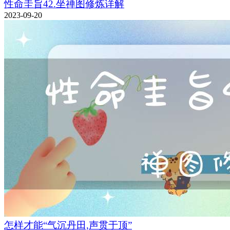
性命圭旨42.坐禅图修炼详解
2023-09-20
怎样才能“气沉丹田,声贯于顶”