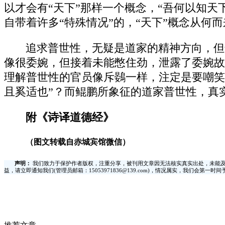
以才会有“天下”那样一个概念，“吾何以知
自带着许多“特殊情况”的，“天下”概念从何而
追求普世性，无疑是道家的精神方向，但
像很委婉，但接着未能憋住劲，泄露了委婉故
理解普世性的官员像斥鷃一样，注定是要嘲笑
且奚适也”？而鲲鹏所象征的道家普世性，真
附《诗译道德经》
（图文转载自赤城宾馆微信）
声明：
我们致力于保护作者版权，注重分享，被刊用文章因无法核实真实出处，未能及
益，请立即通知我们(管理员邮箱：15053971836@139.com)，情况属实，我们会第一