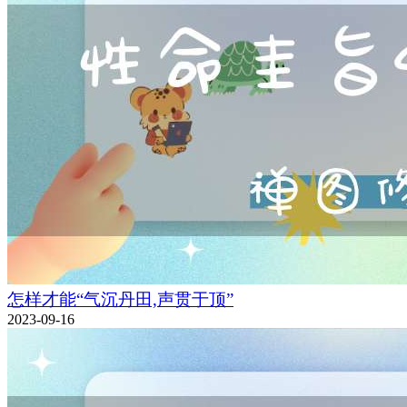
怎样才能“气沉丹田,声贯于顶”
2023-09-16