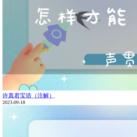
许真君宝诰（注解）
2023-09-18