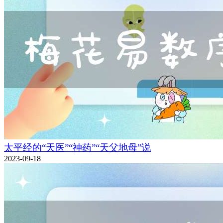
太平经的“天医”“神药”“天父地母”说
2023-09-18