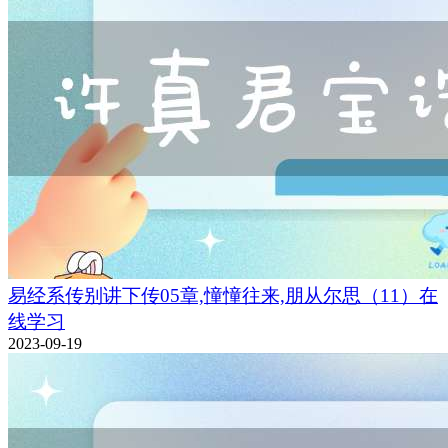
易经系传别讲下传05章,憧憧往来,朋从尔思（11）在
线学习
2023-09-19