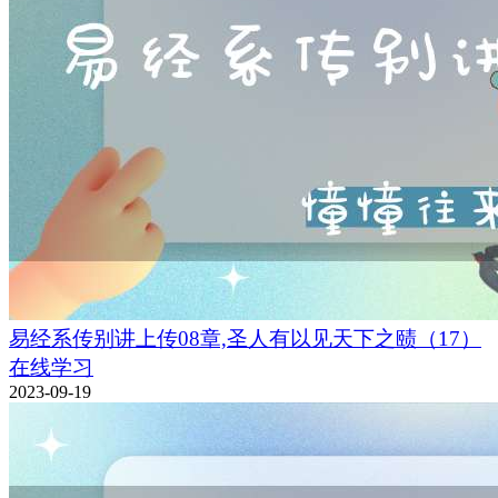
易经系传别讲上传08章,圣人有以见天下之赜（17）
在线学习
2023-09-19