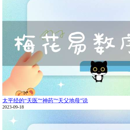
太平经的“天医”“神药”“天父地母”说
2023-09-18