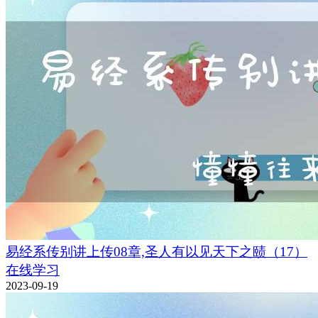
易经系传别讲上传08章,圣人有以见天下之赜（17）
在线学习
2023-09-19