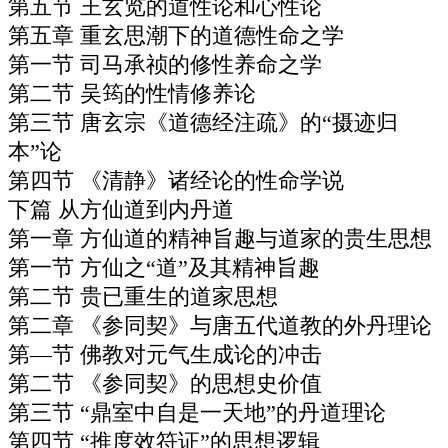
第五节 王玄览的道性论和心性论
第五章 重玄思潮下的道德性命之学
第一节 司马承祯的修性养命之学
第二节 吴筠的性情修养论
第三节 唐玄宗《道德经注疏》的“摄迹归
本”论
第四节 《清静》诸经论的性命学说
下篇 从方仙道到内丹道
第一章 方仙道的精神旨趣与道家的贵生思想
第一节 方仙之“道”及其精神旨趣
第二节 贵已重生的道家思想
第二章 《参同契》与唐五代道教的外丹理论
第—节 佛教对元气生成论的冲击
第二节 《参同契》的思想史价值
第三节 “鼎室中自是一天地”的丹道理论
第四节 “推度效符证”的思想逻辑