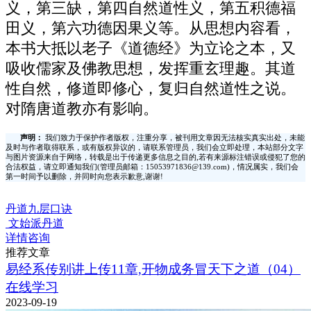
义，第三缺，第四自然道性义，第五积德福
田义，第六功德因果义等。从思想内容看，
本书大抵以老子《道德经》为立论之本，又
吸收儒家及佛教思想，发挥重玄理趣。其道
性自然，修道即修心，复归自然道性之说。
对隋唐道教亦有影响。
声明：
我们致力于保护作者版权，注重分享，被刊用文章因无法核实真实出处，未能
及时与作者取得联系，或有版权异议的，请联系管理员，我们会立即处理，本站部分文字
与图片资源来自于网络，转载是出于传递更多信息之目的,若有来源标注错误或侵犯了您的
合法权益，请立即通知我们(管理员邮箱：15053971836@139.com)，情况属实，我们会
第一时间予以删除，并同时向您表示歉意,谢谢!
丹道九层口诀
文始派丹道
详情咨询
推荐文章
易经系传别讲上传11章,开物成务冒天下之道（04）
在线学习
2023-09-19