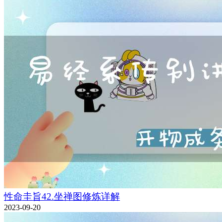
性命圭旨42.坐禅图修炼详解
2023-09-20