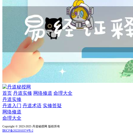
首页
丹道实修
网络修道
命理大全
丹道实修
丹道入门
丹道术语
实修答疑
网络修道
命理大全
Copyright © 2023-2025 丹道秘授网 版权所有
陕ICP备2022010374号-2