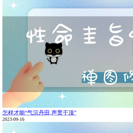
怎样才能“气沉丹田,声贯于顶”
2023-09-16