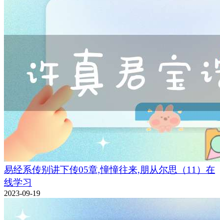
易经系传别讲下传05章,憧憧往来,朋从尔思（11）在
线学习
2023-09-19