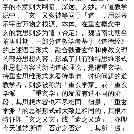
字的本意则为幽暗、深远、玄妙。在道教学
说中，「玄」又多被等同于「道」，用以表
示宇宙万物之根源、本体。在重玄概念中，
玄的意思则多为遣（否定）。魏晋南北朝至
隋唐时期，一部分道教学者基于《道德经》
的上述语言形式，融合魏晋玄学和佛教义理
的部分思想内容，形成了具有独特思维形式
和思想内容的新的道家理论，是谓重玄学。
持重玄思维形式来看待事情、讨论问题的道
教学者，则多被称为「重玄学家」或「重玄
学派」。「重玄学」的发展有过不同的阶
段，其思想内容也不尽相同。但是，「重玄
学派「的思维形式却大致是相同的，其根本
特征即「玄之又玄」或「遣之又遣」，亦即
今天通常所谓「否定之否定」，其所「遣」