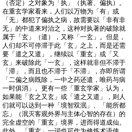
（否定）之对象为「执」（执著、偏执）。
在重玄学家看来，人们以万物为「有」或
「无」都犯了偏执之病，故需要以「非有非
无」的中道来对治之，这种对执著的破除就
属于「玄」（遣），又称「一玄」。但是，
人们却不可停滞于此「玄」之上，而是还需
要「遣之又遣」，继续以「重玄」或「又
玄」来破除此「一玄」，这样就非但不滞于
「滞」，而且也不滞于「不滞」，亦即所谓
「二偏之病既除，一中之药还遣，唯药与病
一时俱消」。更有一些「重玄学家」认为，
如果能「玄之又玄」或「遣之又遣」，则人
们就可以达到一种「境智双泯」、「能所都
忘」（泯灭客观外界与主体心智的存在）的
完全虚空的「重玄」境界，进而得道成仙。
此外，「重玄」一词也可作为修炼术语使