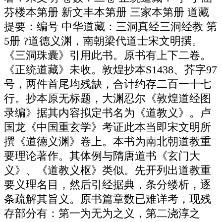
芬楼本第册 新文丰本第册 三家本第册 道藏
提要：编号 中华道藏：三洞真经三洞经教 第
5册 ?道德义渊，南朝梁代道士宋文明撰。
《三洞珠囊》引用此书。原书有上下二卷。
《正统道藏》未收。敦煌抄本S1438、芥字97
号，两件首尾均残缺，合计约存二百一十七
行。抄本原无标题，大渊忍尔《敦煌道经图
录编》据其内容拟定书名为《道教义》。卢
国龙《中国重玄学》考证此本当即宋文明所
撰《道德义渊》卷上。本书为南北朝道教重
要理论著作。其体例与隋唐道书《玄门大
义》、《道教义枢》类似。先开列出道教重
要义理名目，然后引经据典，条分缕析，逐
条疏解其旨义。原书篇章数已难详考，现残
存部分有：第一为无为之义，第二浇淳之