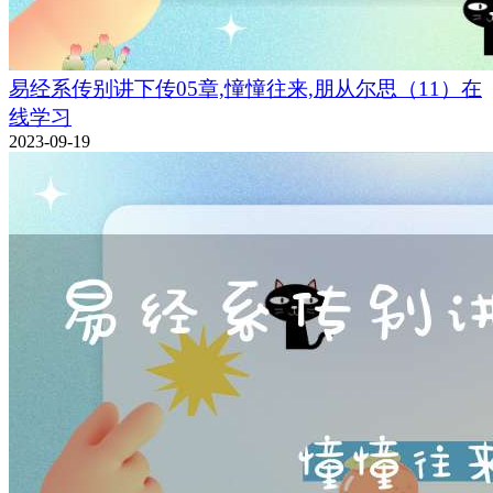
易经系传别讲下传05章,憧憧往来,朋从尔思（11）在
线学习
2023-09-19