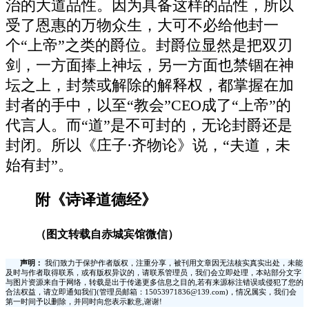
治的大道品性。因为具备这样的品性，所以
受了恩惠的万物众生，大可不必给他封一
个“上帝”之类的爵位。封爵位显然是把双刃
剑，一方面捧上神坛，另一方面也禁锢在神
坛之上，封禁或解除的解释权，都掌握在加
封者的手中，以至“教会”CEO成了“上帝”的
代言人。而“道”是不可封的，无论封爵还是
封闭。所以《庄子·齐物论》说，“夫道，未
始有封”。
附《诗译道德经》
（图文转载自赤城宾馆微信）
声明：
我们致力于保护作者版权，注重分享，被刊用文章因无法核实真实出处，未能
及时与作者取得联系，或有版权异议的，请联系管理员，我们会立即处理，本站部分文字
与图片资源来自于网络，转载是出于传递更多信息之目的,若有来源标注错误或侵犯了您的
合法权益，请立即通知我们(管理员邮箱：15053971836@139.com)，情况属实，我们会
第一时间予以删除，并同时向您表示歉意,谢谢!