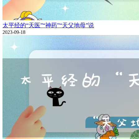
太平经的“天医”“神药”“天父地母”说
2023-09-18