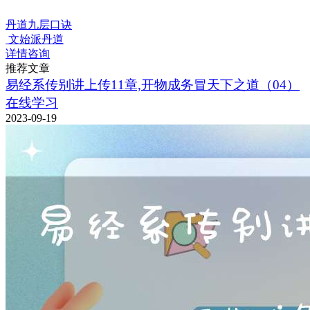
丹道九层口诀
文始派丹道
详情咨询
推荐文章
易经系传别讲上传11章,开物成务冒天下之道（04）
在线学习
2023-09-19