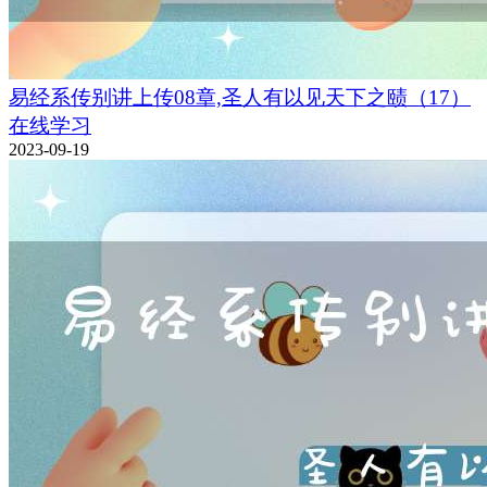
易经系传别讲上传08章,圣人有以见天下之赜（17）
在线学习
2023-09-19