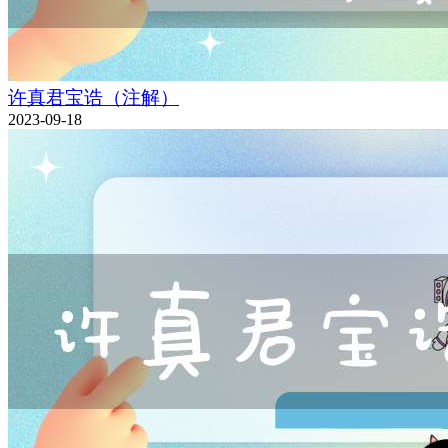
许真君宝诰（注解）
2023-09-18