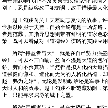
与母亲武姜也有“不及黄泉无以相见”的绝情
别了，忍是纵容敌手犯错误，敌手错误最大化
越王勾践向吴王夫差励志复仇的故事，许
含垢以臣服于夫差，自始至终都是一场谋略，
者是范蠡，其指导思想则带有鲜明的道家色彩
策，既可以看做对《道德经》谋略的实践应用
所谓“持盈者与天”，就是在自己势力强
经》，可以不言而喻。盈而不溢是天道的包容
骄、劳而不矜其功，当然都是拟人化的天道描
道强健而谦和、造化而无为的人格化品德，却
起，弗为之始”，无论是发动政治还是军事上
天时人和的效果。越王勾践不听范蠡劝阻，第
上，只能寻求屈辱的城下之盟。
所谓“定倾者与人”，是在大势已去，面