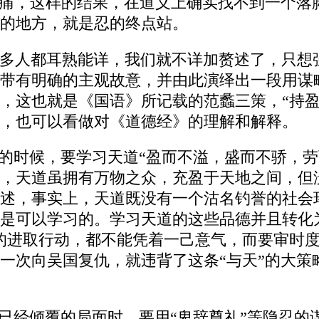
之痛，这样的结果，在道义上确实找不到一个落
的地方，就是忍的终点站。
多人都耳熟能详，我们就不详加赘述了，只想
带有明确的主观故意，并由此演绎出一段用谋
，这也就是《国语》所记载的范蠡三策，“持盈
，也可以看做对《道德经》的理解和解释。
盛的时候，要学习天道“盈而不溢，盛而不骄，
，天道虽拥有万物之众，充盈于天地之间，但
述，事实上，天道既没有一个沽名钓誉的社会
是可以学习的。学习天道的这些品德并且转化
的进取行动，都不能凭着一己意气，而要审时
一次向吴国复仇，就违背了这条“与天”的大策
对已经倾覆的局面时，要用“卑辞尊礼”等隐忍