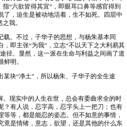
，指“六欲皆得其宜”，即眼耳口鼻等感官得到
说了，迫生是被动地活着，生不如死。四层中
然之我。
记载。不过，子华子的思想，与杨朱基本同
，即主张“为我”，立志“不以天下之大利易其
的途径。显然，这一派在生命与利益之间画了道
很鲜明。
某块“净土”，所以杨朱、子华子的全生途
解。现实中的人生在世，总会有委曲求全的时
呢？有人说，忍字高，忍字头上一把刀；也有
漥等等，都是能忍的姿态。但不如意的事情，
究竟是情绪，意志，欲望，还是其他的什么东