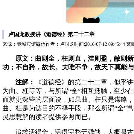
卢国龙教授讲《道德经》第二十二章
来源：赤城宾馆微信作者：卢国龙时间:2016-07-12 09:45:44 
原文：曲则全，枉则直，洼则盈，敝则新
功；不自矜，故长。夫唯不争，故天下莫能与
注解：
《道德经》的第二十二章，似乎讲
为曲、枉等等，与所谓“全”相互抵触，至少在
而就更深些的层面说，如果曲、枉只是谋略，
曲、枉是为达目的不择手段，那么所谓“全”
灵思慧解的读者提供参照而已。
追求活得全，活得完整无残缺，大概是古