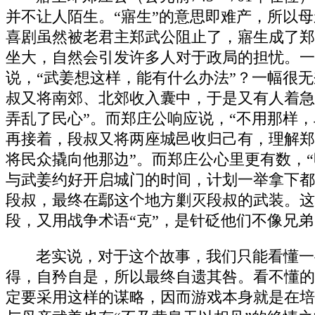
并不让人陌生。“寤生”的意思即难产，所以
喜剧虽然被老君主郑武公阻止了，寤生成了郑
坐大，自然会引发许多人对于政局的担忧。一
说，“武姜想这样，能有什么办法”？一幅很
叔又将南郊、北郊收入囊中，于是又有人着急
弄乱了民心”。而郑庄公响应说，“不用那样
再接着，段叔又将两座城邑收归己有，理解郑
将民众撬向他那边”。而郑庄公心里更有数，
与武姜约好开启城门的时间，计划一举拿下都
段叔，最终在鄢这个地方剿灭段叔的武装。这
段，又用战争术语“克”，是针砭他们不像兄
老实说，对于这个故事，我们只能看懂一
得，自矜自是，所以最终自遗其咎。看不懂的
定要采用这样的谋略，因而游戏本身就是在培