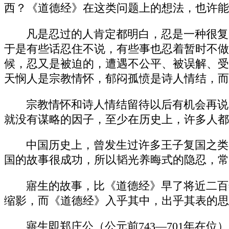
西？《道德经》在这类问题上的想法，也许能
凡是忍过的人肯定都明白，忍是一种很复
于是有些话忍住不说，有些事也忍着暂时不做
候，忍又是被迫的，遭遇不公平、被误解、受
天悯人是宗教情怀，郁闷孤愤是诗人情结，而
宗教情怀和诗人情结留待以后有机会再说
就没有谋略的因子，至少在历史上，许多人都
中国历史上，曾发生过许多王子复国之类
国的故事很成功，所以韬光养晦式的隐忍，常
寤生的故事，比《道德经》早了将近二百
缩影，而《道德经》入乎其中，出乎其表的思
寤生即郑庄公（公元前743—701年在位