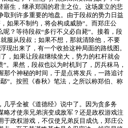
替寤生，继承郑国的君主之位。这场废立的悲
争取到许多重要的地盘。由于段叔的势力日益
，如果不制约，将会构成威胁”。而郑庄公
么呢？等待段叔“多行不义必自毙”。接着，段
们就服从段叔；如果不想，那就清除他，不要
乎浮现出来了，有一个收拾这种局面的路线图。
到了，如果让段叔继续坐大，势力的杠杆就会
溃”。果然，段叔也以为时机到了，厉兵秣马，
握那个神秘的时间，于是点将发兵，一路追讨
鄢”。按照《春秋》笔法，之所以称郑伯、称
，几乎全被《道德经》说中了。因为贪多务
谋略才使亲兄弟演变成敌军？还是政权游戏注
用于政权游戏，不仅使兄弟反目成仇，郑庄公