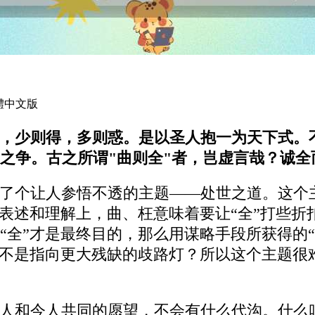
繁體中文版
，少则得，多则惑。是以圣人抱一为天下式。
之争。古之所谓"曲则全"者，岂虚言哉？诚全
了个让人参悟不透的主题——处世之道。这个
表述和理解上，曲、枉意味着要让“全”打些折
“全”才是最终目的，那么用谋略手段所获得的
岂不是指向更大残缺的歧路灯？所以这个主题很
人和今人共同的愿望，不会有什么代沟。什么