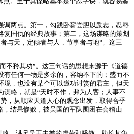
脚点。至于其谋略基本是个忍字诀，就容易鉴
强调两点。第一，勾践卧薪尝胆以励志，忍辱
略复国仇的经典故事；第二，这场谋略的策划
者与天，定倾者与人，节事者与地”。这三
劳而不矜其功”。这三句话的思想来源于《道德
没有任何一物是多余的，容纳不下的；盛而不
环境，也没有某个可以邀功讨赏的君主，但天
为谋略，就是“天时不作，弗为人客；人事不
度势，从顺应天道人心的观念出发，取得合乎
略，结果惨败，被吴国的军队围困在会稽山
的谋略，满足吴王夫差的虚荣和骄傲，助长其争