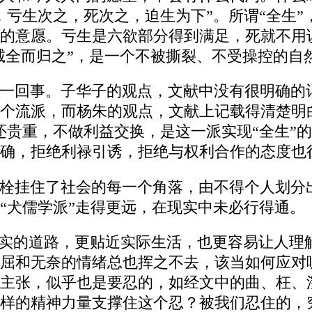
亏生次之，死次之，迫生为下”。所谓“全生”
的意愿。亏生是六欲部分得到满足，死就不用
“诚全而归之”，是一个不被撕裂、不受操控的自
一回事。子华子的观点，文献中没有很明确的
个流派，而杨朱的观点，文献上记载得清楚明白
还贵重，不做利益交换，是这一派实现“全生”
确，拒绝利禄引诱，拒绝与权利合作的态度也
栓挂住了社会的每一个角落，由不得个人划分出
“犬儒学派”走得更远，在现实中未必行得通。
现实的道路，更贴近实际生活，也更容易让人理
屈和无奈的情绪总也挥之不去，该当如何应对
主张，似乎也是要忍的，如经文中的曲、枉、
样的精神力量支撑住这个忍？被我们忍住的，