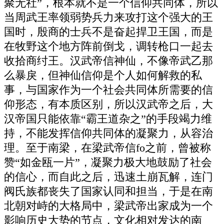
聚无社”，根本就不是一个信仰共同体，所以
当周武王率领弱势兵力来攻打这个强大的王
国时，殷商的士兵不是奋起捍卫王国，而是
在牧野这个地方阵前倒戈，调转枪口一起去
收拾商纣王。汉武帝信神仙，不像帝武乙那
么暴戾，但神仙信仰是个人如何解救的私
事，与国家作为一个社会共同体所需要的信
仰形态，有本质区别，所以汉武帝之后，大
汉帝国只能依靠“霸王道杂之”的手段竭力维
持，不能发挥信仰共同体的凝聚力，从容治
理。至于南梁，在梁武帝信fo之前，曾被称
赞“如金瓯一片”，凝聚力极大地鼓励了社会
的信心，而自此之后，迅速土崩瓦解，连门
阀氏族都丧失了国家认同和担当，于是在南
北朝对峙的大格局中，梁武帝出家成为一个
影响历史大势的节点，文化相对发达的南