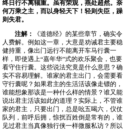
终日行不离辎重。虽有荣观，燕处超然。奈
何万乘之主，而以身轻天下！轻则失臣，躁
则失君。
注解：
《道德经》的某些章节，确实令
人费解。例如这一章，大意是劝诫君主要稳
健持重，像出门远行不能离开车马行囊一
样，即使遇上“嘉年华”式的欢乐聚会，也要
看守住行囊。这些说法究竟是什么意思？确
实不容易理解。谁家的君主出门，会需要看
守行囊呢？如果君主的生活活该像走镖的，
谁能想象那该是一种什么样的情景？谁又能
说出君主活该如此的道理？实际上，不管谁
家的君主，只要出门，总是吆五喝六，仪仗
队列，前呼后拥，惊扰百姓倒是常有的，谁
见过君主当真像独行侠一样微服私访？所以