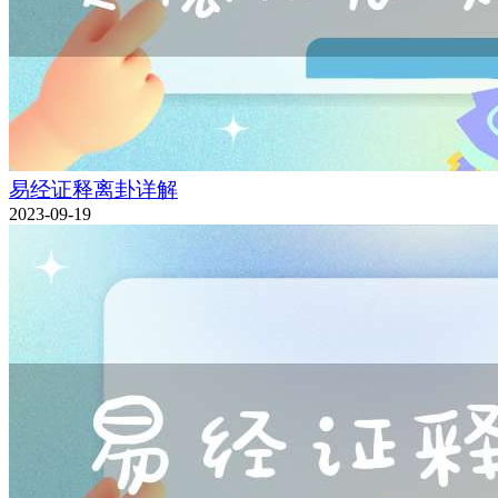
易经证释离卦详解
2023-09-19