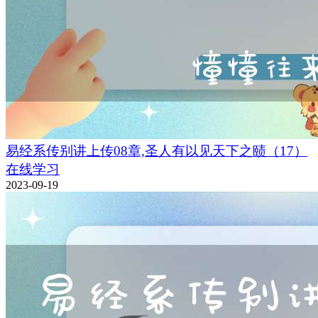
易经系传别讲上传08章,圣人有以见天下之赜（17）
在线学习
2023-09-19