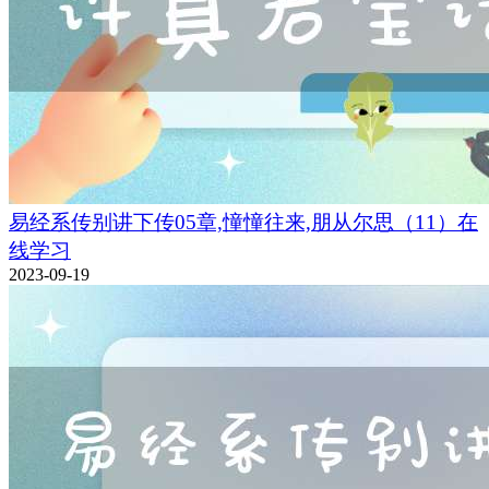
易经系传别讲下传05章,憧憧往来,朋从尔思（11）在
线学习
2023-09-19