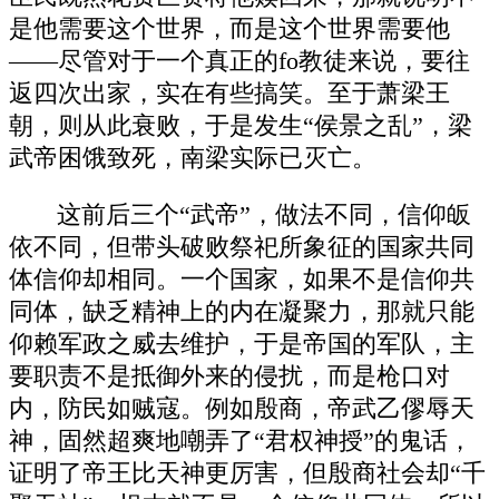
是他需要这个世界，而是这个世界需要他
——尽管对于一个真正的fo教徒来说，要往
返四次出家，实在有些搞笑。至于萧梁王
朝，则从此衰败，于是发生“侯景之乱”，梁
武帝困饿致死，南梁实际已灭亡。
这前后三个“武帝”，做法不同，信仰皈
依不同，但带头破败祭祀所象征的国家共同
体信仰却相同。一个国家，如果不是信仰共
同体，缺乏精神上的内在凝聚力，那就只能
仰赖军政之威去维护，于是帝国的军队，主
要职责不是抵御外来的侵扰，而是枪口对
内，防民如贼寇。例如殷商，帝武乙僇辱天
神，固然超爽地嘲弄了“君权神授”的鬼话，
证明了帝王比天神更厉害，但殷商社会却“千