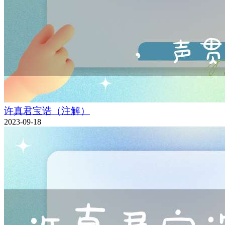
许真君宝诰（注解）
2023-09-18