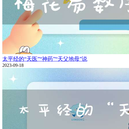
太平经的“天医”“神药”“天父地母”说
2023-09-18