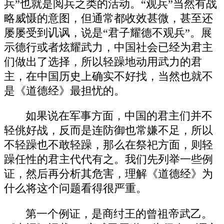
兵”也就是阅兵之类的活动。“观兵”当然有战
略威慑的意图，但通常都收效甚微，甚至还
屡屡受到讥讽，说是“君子耀德不观兵”。展
示德行或者炫耀武力，中国社会已经为君主
们做出了选择，所以轻躁地动用武力的君
主，在中国历史上确实不好找，当然也就不
是《道德经》最担忧的。
如果说在军事方面，中国的君主们并不
轻佻好战，反而是连防御也常嫌不足，所以
不轻躁也不敢轻躁，那么在祭祀方面，则轻
躁任性的君主代代有之。我们先列举一些例
证，然后再分析其危害，理解《道德经》为
什么将这个问题看得很严重。
第一个例证，是商纣王的曾祖帝武乙。