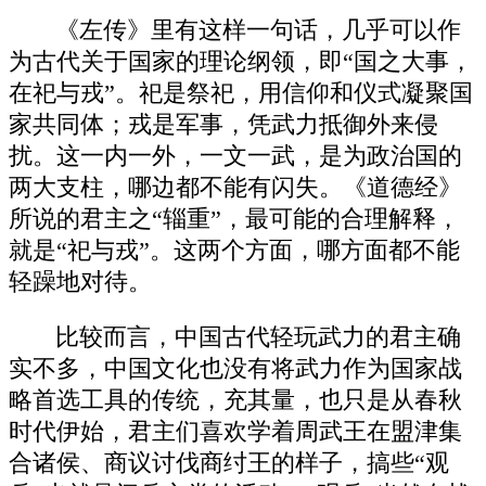
《左传》里有这样一句话，几乎可以作
为古代关于国家的理论纲领，即“国之大事，
在祀与戎”。祀是祭祀，用信仰和仪式凝聚国
家共同体；戎是军事，凭武力抵御外来侵
扰。这一内一外，一文一武，是为政治国的
两大支柱，哪边都不能有闪失。《道德经》
所说的君主之“辎重”，最可能的合理解释，
就是“祀与戎”。这两个方面，哪方面都不能
轻躁地对待。
比较而言，中国古代轻玩武力的君主确
实不多，中国文化也没有将武力作为国家战
略首选工具的传统，充其量，也只是从春秋
时代伊始，君主们喜欢学着周武王在盟津集
合诸侯、商议讨伐商纣王的样子，搞些“观