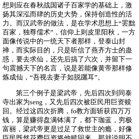
想则应在春秋战国诸子百家学的基础上，激
扬其深泓而肆的历史大势，保持创造性的活
力。而汉武帝的做法，是在学术思想上“罢黜
百家，独尊儒术”，信仰上则皮里阳秋，一方
面像传说中的一统天下者那样，登泰山封
禅，而实际目的，只是听信了燕齐方士的蛊
惑，要去求仙，还先后搞了六次，并留下一
句震撼天下的名言，说是若能像黄帝那样修
炼成仙，“吾视去妻子如脱躧耳”。
第三个例子是梁武帝，先后四次到同泰
寺出家为seng，又先后四次被臣民用巨资赎
回。经过这四次折腾，fo教方面斩获四万万
钱，算是赚得盘满钵满了，都下珈蓝，穷极
富丽，梁武帝更是过足了救世主的瘾，好像
臣民既然花费巨资将他赎回来，那就说明不