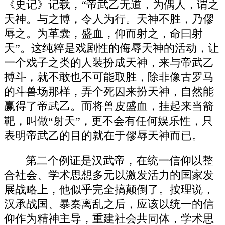
《史记》记载，“帝武乙无道，为偶人，谓之
天神。与之博，令人为行。天神不胜，乃僇
辱之。为革囊，盛血，仰而射之，命曰射
天”。这纯粹是戏剧性的侮辱天神的活动，让
一个戏子之类的人装扮成天神，来与帝武乙
搏斗，就不敢也不可能取胜，除非像古罗马
的斗兽场那样，弄个死囚来扮天神，自然能
赢得了帝武乙。而将兽皮盛血，挂起来当箭
靶，叫做“射天”，更不会有任何娱乐性，只
表明帝武乙的目的就在于僇辱天神而已。
第二个例证是汉武帝，在统一信仰以整
合社会、学术思想多元以激发活力的国家发
展战略上，他似乎完全搞颠倒了。按理说，
汉承战国、暴秦离乱之后，应该以统一的信
仰作为精神主导，重建社会共同体，学术思