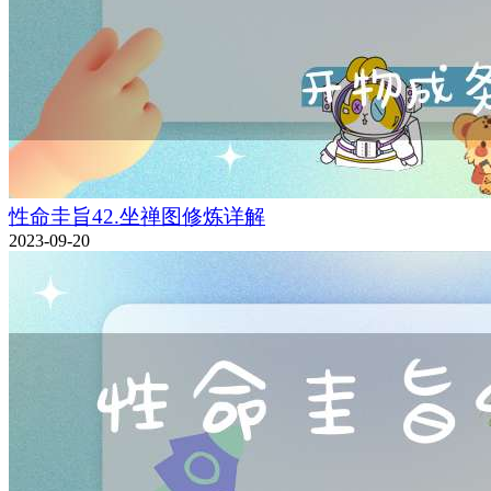
性命圭旨42.坐禅图修炼详解
2023-09-20