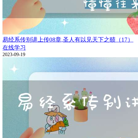
易经系传别讲上传08章,圣人有以见天下之赜（17）
在线学习
2023-09-19