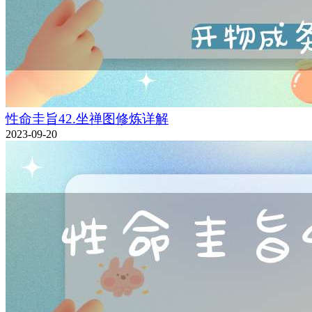
性命圭旨42.坐禅图修炼详解
2023-09-20