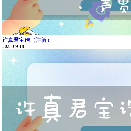
许真君宝诰（注解）
2023-09-18