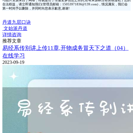
与图片资源来自于网络，转载是出于传递更多信息之目的,若有来源标注错误或侵犯了您的
合法权益，请立即通知我们(管理员邮箱：15053971836@139.com)，情况属实，我们会
第一时间予以删除，并同时向您表示歉意,谢谢!
丹道九层口诀
文始派丹道
详情咨询
推荐文章
易经系传别讲上传11章,开物成务冒天下之道（04）
在线学习
2023-09-19