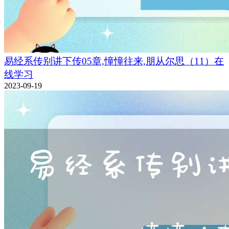
易经系传别讲下传05章,憧憧往来,朋从尔思（11）在
线学习
2023-09-19