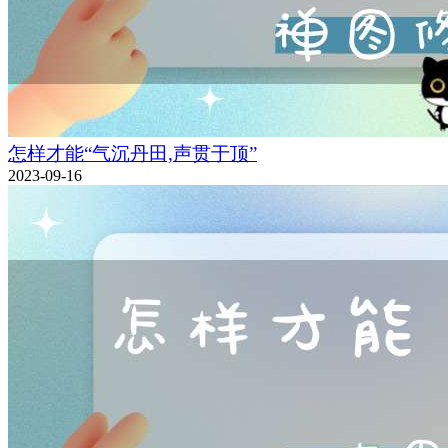
怎样才能“气沉丹田,声贯于顶”
2023-09-16