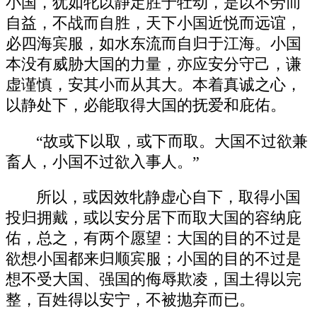
小国，犹如牝以静定胜于牡动，是以不劳而
自益，不战而自胜，天下小国近悦而远谊，
必四海宾服，如水东流而自归于江海。小国
本没有威胁大国的力量，亦应安分守己，谦
虚谨慎，安其小而从其大。本着真诚之心，
以静处下，必能取得大国的抚爱和庇佑。
“故或下以取，或下而取。大国不过欲兼
畜人，小国不过欲入事人。”
所以，或因效牝静虚心自下，取得小国
投归拥戴，或以安分居下而取大国的容纳庇
佑，总之，有两个愿望：大国的目的不过是
欲想小国都来归顺宾服；小国的目的不过是
想不受大国、强国的侮辱欺凌，国土得以完
整，百姓得以安宁，不被抛弃而已。