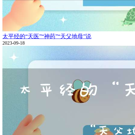
太平经的“天医”“神药”“天父地母”说
2023-09-18