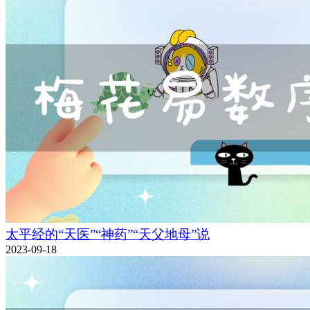
太平经的“天医”“神药”“天父地母”说
2023-09-18