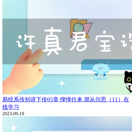
易经系传别讲下传05章,憧憧往来,朋从尔思（11）在
线学习
2023-09-19