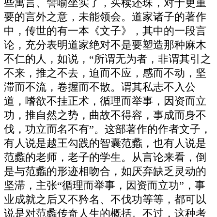
些寓言、譬喻坐实了，买椟还珠，对于更重
要的言外之意，未能领会。道家诸子的著作
中，传世的有一本《文子》，其中的一段言
论，充分表明道家绝对不是要塑造那种麻木
不仁的人，如说，“所谓无为者，非谓其引之
不来，推之不去，迫而不应，感而不动，坚
滞而不流，卷握而不散。谓其私志不入公
道，嗜欲不挂正术，循理而举事，因资而立
功，推自然之势，曲故不得容，事成而身不
伐，功立而名不有”。这部著作的作者文子，
有人说是越王勾践的智囊范蠡，也有人说是
范蠡的老师，老子的学生。从言论来看，倒
是与范蠡的形迹相吻合，如厌弃缺乏灵动的
坚滞，主张“循理而举事，因资而立功”，事
业成就之后又不矜名、不伐功等等，都可以
说是对范蠡传奇人生的概括。不过，这种考