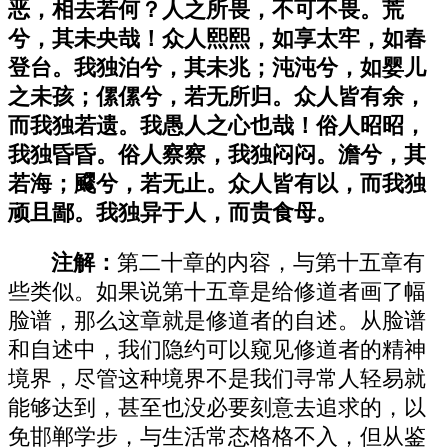
恶，相去若何？人之所畏，不可不畏。荒
兮，其未央哉！众人熙熙，如享太牢，如春
登台。我独泊兮，其未兆；沌沌兮，如婴儿
之未孩；傫傫兮，若无所归。众人皆有余，
而我独若遗。我愚人之心也哉！俗人昭昭，
我独昏昏。俗人察察，我独闷闷。澹兮，其
若海；飂兮，若无止。众人皆有以，而我独
顽且鄙。我独异于人，而贵食母。
注解：
第二十章的内容，与第十五章有
些类似。如果说第十五章是给修道者画了幅
脸谱，那么这章就是修道者的自述。从脸谱
和自述中，我们隐约可以窥见修道者的精神
境界，尽管这种境界不是我们寻常人轻易就
能够达到，甚至也没必要刻意去追求的，以
免邯郸学步，与生活常态格格不入，但从鉴