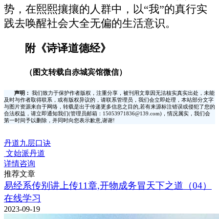
势，在熙熙攘攘的人群中，以“我”的真行实
践去唤醒社会大全无偏的生活意识。
附《诗译道德经》
（图文转载自赤城宾馆微信）
声明：
我们致力于保护作者版权，注重分享，被刊用文章因无法核实真实出处，未能
及时与作者取得联系，或有版权异议的，请联系管理员，我们会立即处理，本站部分文字
与图片资源来自于网络，转载是出于传递更多信息之目的,若有来源标注错误或侵犯了您的
合法权益，请立即通知我们(管理员邮箱：15053971836@139.com)，情况属实，我们会
第一时间予以删除，并同时向您表示歉意,谢谢!
丹道九层口诀
文始派丹道
详情咨询
推荐文章
易经系传别讲上传11章,开物成务冒天下之道（04）
在线学习
2023-09-19