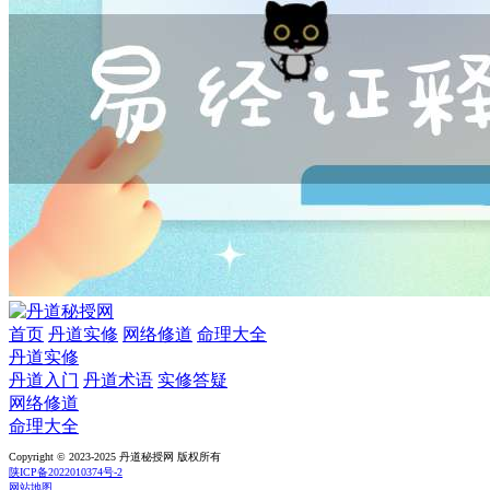
首页
丹道实修
网络修道
命理大全
丹道实修
丹道入门
丹道术语
实修答疑
网络修道
命理大全
Copyright © 2023-2025 丹道秘授网 版权所有
陕ICP备2022010374号-2
网站地图