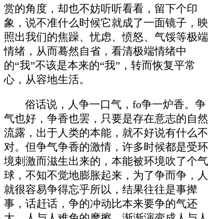
赏的角度，却也不妨听听看看，留下个印
象，说不准什么时候它就成了一面镜子，映
照出我们的焦躁、忧虑、愤怒、气馁等极端
情绪，从而蓦然自省，看清极端情绪中
的“我”不该是本来的“我”，转而恢复平常
心，从容地生活。
俗话说，人争一口气，fo争一炉香。争
气也好，争香也罢，只要是存在意志的自然
流露，出于人类的本能，就不好说有什么不
对。但争气争香的激情，许多时候都是受环
境刺激而滋生出来的，本能被环境吹了个气
球，不知不觉地膨胀起来，为了争而争，人
就很容易争得忘乎所以，结果往往是事撵
事，话赶话，争的冲动比本来要争的气还
大。人与人难免的摩擦，渐渐演变成人与人