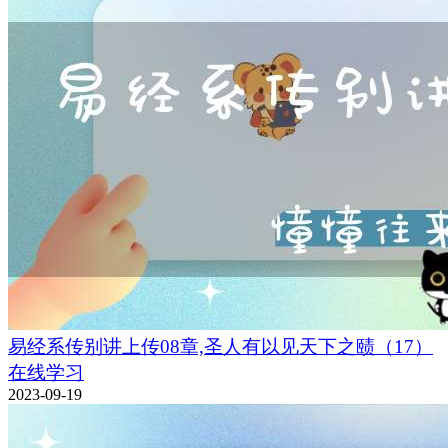
易经系传别讲上传08章,圣人有以见天下之赜（17）
在线学习
2023-09-19