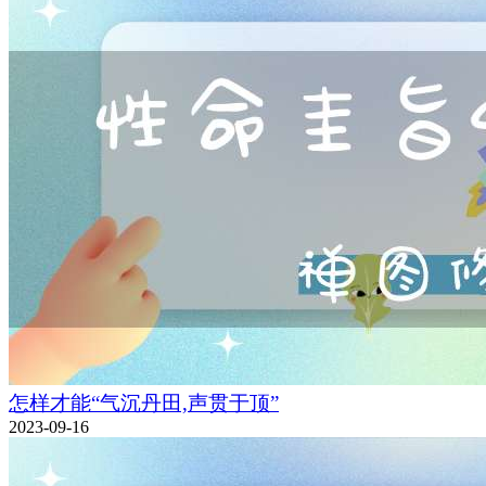
怎样才能“气沉丹田,声贯于顶”
2023-09-16