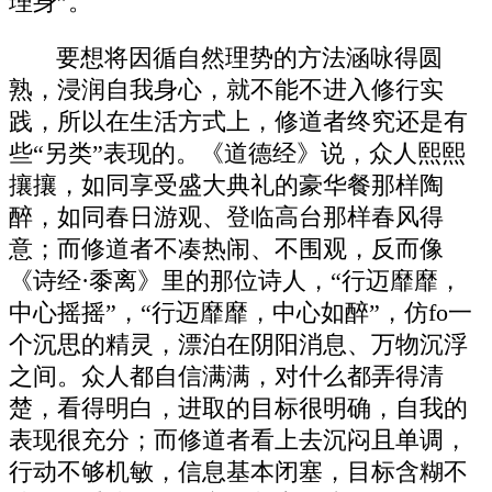
理身”。
要想将因循自然理势的方法涵咏得圆
熟，浸润自我身心，就不能不进入修行实
践，所以在生活方式上，修道者终究还是有
些“另类”表现的。《道德经》说，众人熙熙
攘攘，如同享受盛大典礼的豪华餐那样陶
醉，如同春日游观、登临高台那样春风得
意；而修道者不凑热闹、不围观，反而像
《诗经·黍离》里的那位诗人，“行迈靡靡，
中心摇摇”，“行迈靡靡，中心如醉”，仿fo一
个沉思的精灵，漂泊在阴阳消息、万物沉浮
之间。众人都自信满满，对什么都弄得清
楚，看得明白，进取的目标很明确，自我的
表现很充分；而修道者看上去沉闷且单调，
行动不够机敏，信息基本闭塞，目标含糊不