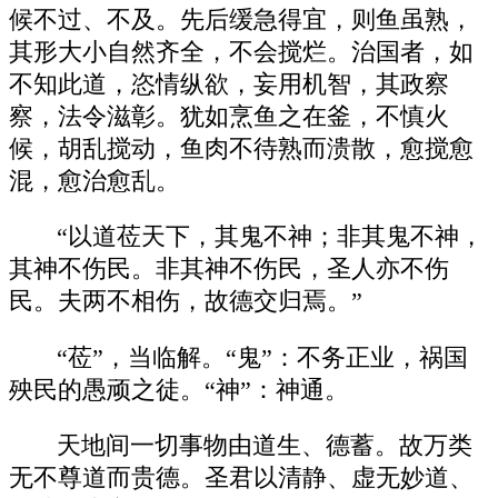
候不过、不及。先后缓急得宜，则鱼虽熟，
其形大小自然齐全，不会搅烂。治国者，如
不知此道，恣情纵欲，妄用机智，其政察
察，法令滋彰。犹如烹鱼之在釜，不慎火
候，胡乱搅动，鱼肉不待熟而溃散，愈搅愈
混，愈治愈乱。
“以道莅天下，其鬼不神；非其鬼不神，
其神不伤民。非其神不伤民，圣人亦不伤
民。夫两不相伤，故德交归焉。”
“莅”，当临解。“鬼”：不务正业，祸国
殃民的愚顽之徒。“神”：神通。
天地间一切事物由道生、德蓄。故万类
无不尊道而贵德。圣君以清静、虚无妙道、