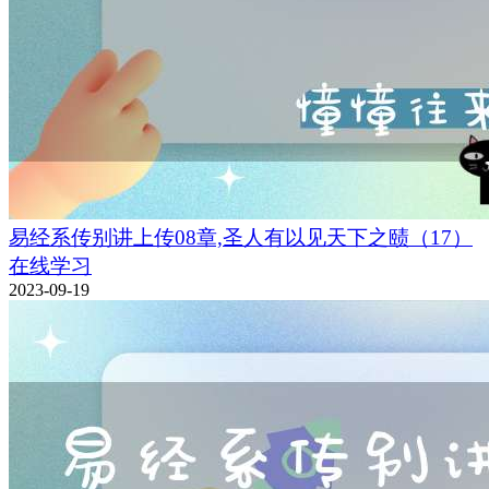
易经系传别讲上传08章,圣人有以见天下之赜（17）
在线学习
2023-09-19