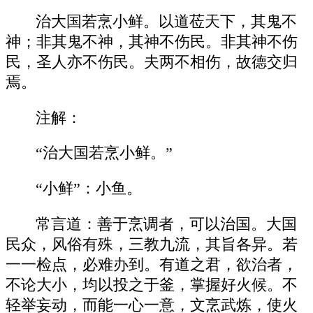
治大国若烹小鲜。以道莅天下，其鬼不
神；非其鬼不神，其神不伤民。非其神不伤
民，圣人亦不伤民。夫两不相伤，故德交归
焉。
注解：
“治大国若烹小鲜。”
“小鲜”：小鱼。
常言道：善于烹调者，可以治国。大国
民众，风俗有殊，三教九流，其旨各异。若
一一检点，必难办到。有道之君，欲治者，
不论大小，均以投之于釜，掌握好火候。不
轻举妄动，而能一心一意，文烹武炼，使火