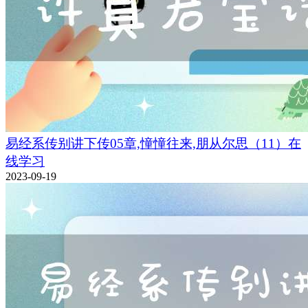
易经系传别讲下传05章,憧憧往来,朋从尔思（11）在
线学习
2023-09-19