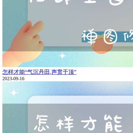
怎样才能“气沉丹田,声贯于顶”
2023-09-16