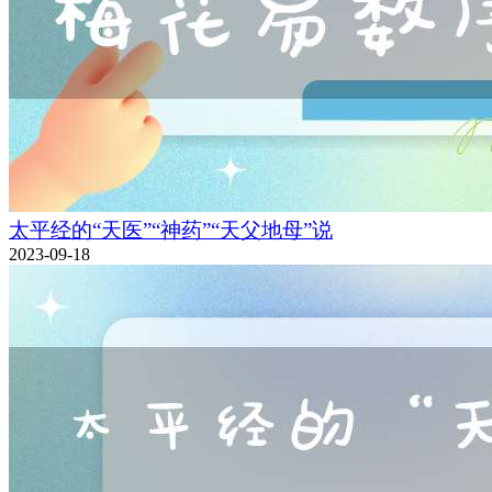
太平经的“天医”“神药”“天父地母”说
2023-09-18