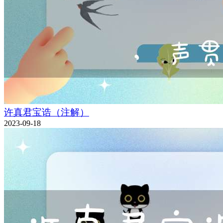
许真君宝诰（注解）
2023-09-18