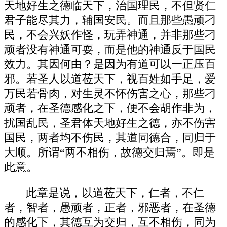
天地好生之德临天下，治国理民，不但贤仁
君子能尽其力，辅国安民。而且那些愚顽刁
民，不会兴妖作怪，玩弄神通，并非那些刁
顽者没有神通可耍，而是他的神通反于国民
效力。其因何由？是因为有道可以一正压百
邪。若圣人以道莅天下，视百姓如手足，爱
万民若骨肉，对生灵不怀伤害之心，那些刁
顽者，在圣德感化之下，便不会胡作非为，
扰国乱民，圣君体天地好生之德，亦不伤害
国民，两者均不伤民，其道同德合，同归于
大顺。所谓“两不相伤，故德交归焉”。即是
此意。
此章是说，以道莅天下，仁者，不仁
者，智者，愚顽者，正者，邪恶者，在圣德
的感化下，其德互为交归，互不相伤，同为