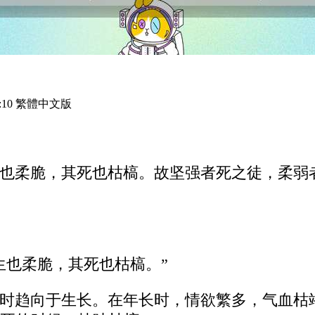
:10 繁體中文版
也柔脆，其死也枯槁。故坚强者死之徒，柔弱
生也柔脆，其死也枯槁。”
时趋向于生长。在年长时，情欲繁多，气血枯