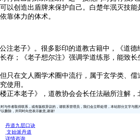
可以创造出盾牌来保护自己。白楚年泯灭技能
依靠体力的体术。
公注老子》。很多影印的道教古籍中，《道德
长存；《老子想尔注》强调学道练形，能致长生
但只在文人圈学术圈中流行，属于玄学类、儒
究使用。
楼正本老子》，道教协会会长任法融所注解，
时与作者取得联系，或有版权异议的，请联系管理员，我们会立即处理，本站部分文字与图
时间予以删除，并同时向您表示歉意,谢谢!
丹道九层口诀
文始派丹道
详情咨询