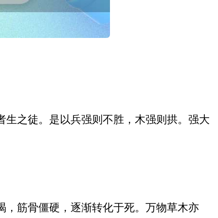
者生之徒。是以兵强则不胜，木强则拱。强大
竭，筋骨僵硬，逐渐转化于死。万物草木亦