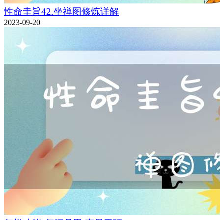
性命圭旨42.坐禅图修炼详解
2023-09-20