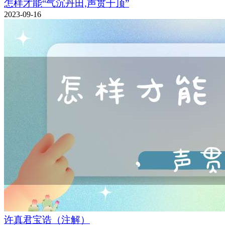
怎样才能“气沉丹田,声贯于顶”
2023-09-16
许真君宝诰（注解）