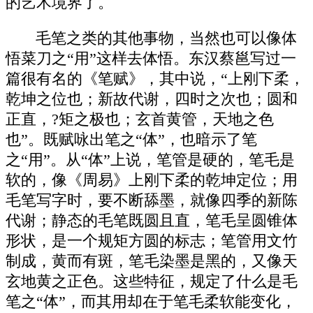
的艺术境界了。
毛笔之类的其他事物，当然也可以像体
悟菜刀之“用”这样去体悟。东汉蔡邕写过一
篇很有名的《笔赋》，其中说，“上刚下柔，
乾坤之位也；新故代谢，四时之次也；圆和
正直，?矩之极也；玄首黄管，天地之色
也”。既赋咏出笔之“体”，也暗示了笔
之“用”。从“体”上说，笔管是硬的，笔毛是
软的，像《周易》上刚下柔的乾坤定位；用
毛笔写字时，要不断舔墨，就像四季的新陈
代谢；静态的毛笔既圆且直，笔毛呈圆锥体
形状，是一个规矩方圆的标志；笔管用文竹
制成，黄而有斑，笔毛染墨是黑的，又像天
玄地黄之正色。这些特征，规定了什么是毛
笔之“体”，而其用却在于笔毛柔软能变化，