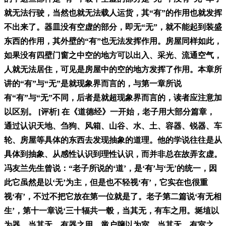
就无法行驶，当然也就无法载人运货，其“有”的作用也就发挥
不出来了。器皿没有空虚的部分，即无“无”，就不能起到装盛
东西的作用，其外壁的“有”也无法发挥作用。房屋同样如此，
如果没有四壁门窗之中空的地方可以出入、采光、流通空气，
人就无法居住，可见是房屋中的空的地方发挥了作用。本章所
讲的“有”与“无”是就现象界而言的，与第一章所说
有“有”与“无”不同，后者是就超现象界而言的，读者应注意加
以区别。 [评析] 在《道德经》一开始，老子用大部分篇章，
通过认识天地、刍狗、风箱、山谷、水、土、容器、锐器、车
轮、房屋等具体的东西去发现抽象的道理。他的学说往往是从
具体到抽象、从感性认识到理性认识，而并非总在故弄玄虚。
冯友兰先生曾说：“老子所说的‘道’，是‘有’与‘无’的统一，因
此它虽然是以‘无’为主，但是也不轻视‘有’，它实在也很重
视‘有’，不过不把它放在第一位就是了。老子第二篇说‘有无相
生’，第十一章说‘三十辐共一毂，当其无，有车之用。埏埴以
为器，当其无，有器之用。凿户牖以为室，当其无，有室之