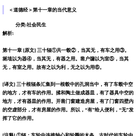
＜道德经＞第十一章的当代意义
分类:社会民生
解析:
第十一章 [原文] 三十辐①共一毂②，当其无，有车之用③。
埏埴以为器④，当其无，有器之用。凿户牖以为室⑤，当其
无，有室之用。故有之以为利，无之以为用⑥。
[译文] 三十根辐条汇集到一根毂中的孔洞当中，有了车毂中空
的地方，才有车的作用。揉和陶土做成器皿，有了器具中空的
地方，才有器皿的作用。开凿门窗建造房屋，有了门窗四壁内
的空虚部分，才有房屋的作用。所以，“有”给人便利，“无”发
挥了它的作用。
[注释] ①辐：车轮中连接轴心和轮圈的木条，古时代的车轮由