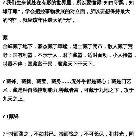
? 我们生来就处在有形的世界里，所以要懂得“知白守黑，知
雄守雌”，学会把控事物发展的对立面，所以要想保持最大
的“有”，就应该守住最大的“无”。
藏
金蝉藏于地下，豪杰藏于草蜢，隐士藏于闹市，散人藏于荒
野；国有利器，不示于人，君子藏器，适时而动，小人持器，
叫嚣不停；国藏富于民，君藏天下于天下。
? 藏锋、藏拙、藏宝、藏身……无外乎都是藏心；藏是门艺
术，藏是种自我控制能力,善藏者富，可藏于九地之下，攻于
九天之上。
? 1藏锋
? “持而盈之，不如其已。揣而锐之，不可长保，和其光，同