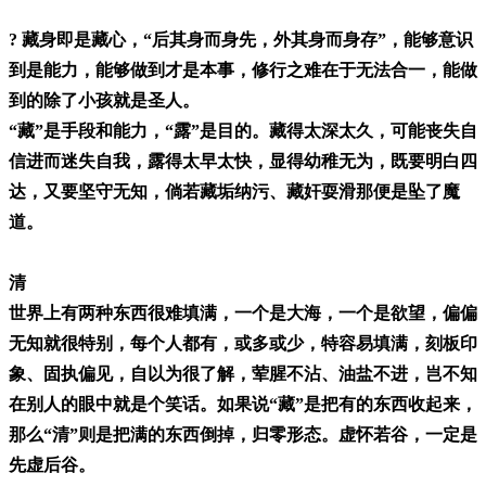
? 藏身即是藏心，“后其身而身先，外其身而身存”，能够意识
到是能力，能够做到才是本事，修行之难在于无法合一，能做
到的除了小孩就是圣人。
“藏”是手段和能力，“露”是目的。藏得太深太久，可能丧失自
信进而迷失自我，露得太早太快，显得幼稚无为，既要明白四
达，又要坚守无知，倘若藏垢纳污、藏奸耍滑那便是坠了魔
道。
清
世界上有两种东西很难填满，一个是大海，一个是欲望，偏偏
无知就很特别，每个人都有，或多或少，特容易填满，刻板印
象、固执偏见，自以为很了解，荤腥不沾、油盐不进，岂不知
在别人的眼中就是个笑话。如果说“藏”是把有的东西收起来，
那么“清”则是把满的东西倒掉，归零形态。虚怀若谷，一定是
先虚后谷。