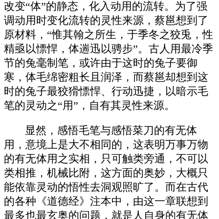
改变“体”的静态，化入动用的流转。为了强
调动用时变化流转的灵性来源，蔡邕想到了
原材料，“惟其翰之所生，于季冬之狡兎，性
精亟以慓悍，体遄迅以骋步”。古人用最冷季
节的兔毫制笔，或许由于这时的兔子要御
寒，体毛绵密粗长且润泽，而蔡邕却想到这
时的兔子最狡猾慓悍、行动迅捷，以暗示毛
笔的灵动之“用”，自有其灵性来源。
显然，感悟毛笔与感悟菜刀的有无体
用，意境上是大不相同的，这表明万事万物
的有无体用之实相，只可触类旁通，不可以
类相推，机械比附，这方面的奥妙，大概只
能依靠灵动的悟性去洞观照旷了。而在古代
的各种《道德经》注本中，由这一章联想到
最多也最玄奥的问题，就是人自身的有无体