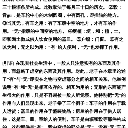
三十根辐条所构成。此数取法于每月三十日的历次。 ②毂：
音gu，是车轮中心的木制圆圈，中有圆孔，即插轴的地方。
③当其无，有车之用：有了车毂中空的地方，才有车的作
用。"无"指毂的中间空的地方。 ④埏植：埏，和；植，土。
即和陶土做成供人饮食使用的器皿。 ⑤户牖：门窗。 ⑥有之
以为利，无之以为用："有"给人便利，"无"也发挥了作用。
[引语] 在现实社会生活中，一般人只注意实有的东西及其作
用，而忽略了虚空的东西及其作用。对此，老子在本章里论述
了“有”与“无”即实在之物与空虚部分之间的相互关系。他举例
说明“有”和“无”是相互依存的、相互为用的；无形的东西能产
生很大的作用，只是不容易被一般人所觉察。他特别把“无”的
作用向人们显现出来。老子举了三个例子：车子的作用在于载
人运货；器皿的作用在于盛装物品；房屋的作用在于供人居
住，这是车、皿、室给人的便利。车子是由辐和毂等部件构成
的，这些部件是“有”，毂中空虚的部分是“无”，没有“无”车子