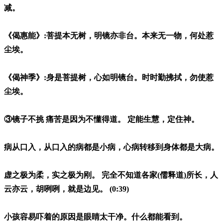
减。
《偈惠能》:菩提本无树，明镜亦非台。本来无一物，何处惹
尘埃。
《偈神季》:身是菩提树，心如明镜台。时时勤拂拭，勿使惹
尘埃。
③镜子不挑 痛苦是因为不懂得道。 定能生慧，定住神。
病从口入，从口入的病都是小病，心病转移到身体都是大病。
虚之极为柔，实之极为刚。 完全不知道各家(儒释道)所长，人
云亦云，胡咧咧，就是边见。 (0:39)
小孩容易吓着的原因是眼睛太干净。什么都能看到。