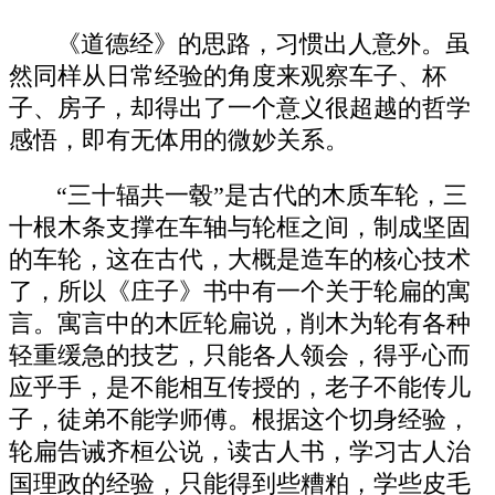
《道德经》的思路，习惯出人意外。虽
然同样从日常经验的角度来观察车子、杯
子、房子，却得出了一个意义很超越的哲学
感悟，即有无体用的微妙关系。
“三十辐共一毂”是古代的木质车轮，三
十根木条支撑在车轴与轮框之间，制成坚固
的车轮，这在古代，大概是造车的核心技术
了，所以《庄子》书中有一个关于轮扁的寓
言。寓言中的木匠轮扁说，削木为轮有各种
轻重缓急的技艺，只能各人领会，得乎心而
应乎手，是不能相互传授的，老子不能传儿
子，徒弟不能学师傅。根据这个切身经验，
轮扁告诫齐桓公说，读古人书，学习古人治
国理政的经验，只能得到些糟粕，学些皮毛