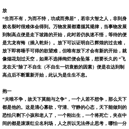
放
“生而不有，为而不恃，功成而弗居”，若非大智之人，非到身
败名裂时很难体会得到。万物发展都遵循其规律，当事物发展
到制高点便是走下坡路的开始，此时若仍执迷不悟，等待的便
是亢龙有悔（插入乾卦）。放下可以证明自己辉煌的过去难，
放下即将唾手可得的欲望难，但唯有放下才会有新的开始，就
像烟花划过天空，如果不选择绚烂便会坠落，想要长久的 “飞
龙在天”除了不自生（不自生一切衰败的因素）便是在达到制
高点后不断重新开始，此认为是生生不息。
抱一
“夫唯不争，故天下莫能与之争”，一个人若不想争，那么天下
都是他的。这是清心寡欲，守清、守静的心态，天下能做到的
恐怕只剩下小孩和老人了，一个刚出生，一个将死亡，夹在中
间的都是滚滚红尘名利场，人之所以无法停止思考，哪怕一分