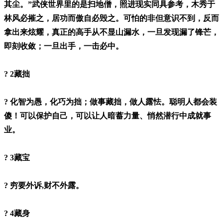
其尘。”武侠世界里的是扫地僧，照进现实同具参考，木秀于
林风必摧之，居功而傲自必毁之。可怕的非但意识不到，反而
拿出来炫耀，真正的高手从不显山漏水，一旦发现漏了锋芒，
即刻收敛；一旦出手，一击必中。
? 2藏拙
? 化智为愚，化巧为拙；做事藏拙，做人露怯。聪明人都会装
傻！可以保护自己，可以让人暗蓄力量、悄然潜行中成就事
业。
? 3藏宝
? 穷要外诉,财不外露。
? 4藏身