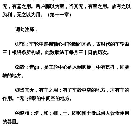
无，有器之用。凿户牖以为室，当其无，有室之用。故有之以
为利，无之以为用。（第十一章）
词句注释：
①辐：车轮中连接轴心和轮圈的木条，古时代的车轮由
三十根辐条所构成。此数取法于每月三十日的历次。
②毂：音gu，是车轮中心的木制圆圈，中有圆孔，即插
轴的地方。
③当其无，有车之用：有了车毂中空的地方，才有车的
作用。"无"指毂的中间空的地方。
④埏植：埏，和；植，土。即和陶土做成供人饮食使用
的器皿。