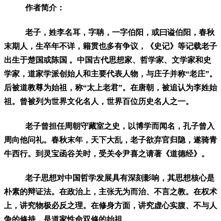
作者简介：
老子，姓李名耳，字聃，一字伯阳，或曰谥伯阳，春秋
末期人，生卒年不详，籍贯也多有争议，《史记》等记载老子
出生于楚国或陈国 。中国古代思想家、哲学家、文学家和史
学家，道家学派创始人和主要代表人物，与庄子并称“老庄”。
后被道教尊为始祖，称“太上老君”。在唐朝，被追认为李姓始
祖。曾被列为世界文化名人，世界百位历史名人之一。
老子曾担任周朝守藏室之史，以博学而闻名，孔子曾入
周向他问礼。春秋末年，天下大乱，老子欲弃官归隐，遂骑青
牛西行。到灵宝函谷关时，受关令尹喜之请著《道德经》。
老子思想对中国哲学发展具有深刻影响，其思想核心是
朴素的辩证法。在政治上，主张无为而治、不言之教。在权术
上，讲究物极必反之理。在修身方面，讲究虚心实腹、不与人
争的修持，是道家性命双修的始祖。