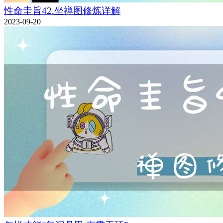
性命圭旨42.坐禅图修炼详解
2023-09-20