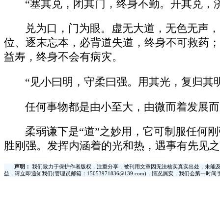
“塞其兑，闭其门，终身不勤。开其兑，
兑为口，门为眼。虚无大道，无色无声，
位、逐末忘本，必背道失道，终身不可救药；
益寿，终身不会有病灾。
“见小曰明，守柔曰强。用其光，复归其
任何事物都是由小至大，由微而着发展而
柔弱谦下是“道”之妙用，它可制服任何
胜刚强。发挥内涵着的光和热，遇事有先见之
声明：
我们致力于保护作者版权，注重分享，被刊用文章因无法核实真实出处，未能及
益，请立即通知我们(管理员邮箱：15053971836@139.com)，情况属实，我们会第一