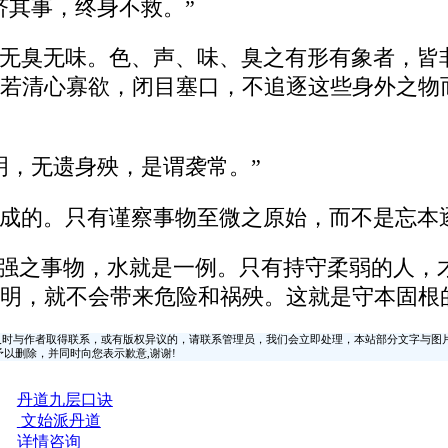
济其事，终身不救。”
无臭无味。色、声、味、臭之有形有象者，皆非
若清心寡欲，闭目塞口，不追逐这些身外之物
明，无遗身殃，是谓袭常。”
成的。只有谨察事物至微之原始，而不是忘本
刚强之事物，水就是一例。只有持守柔弱的人，
明，就不会带来危险和祸殃。这就是守本固根的
时与作者取得联系，或有版权异议的，请联系管理员，我们会立即处理，本站部分文字与图
时间予以删除，并同时向您表示歉意,谢谢!
丹道九层口诀
文始派丹道
详情咨询