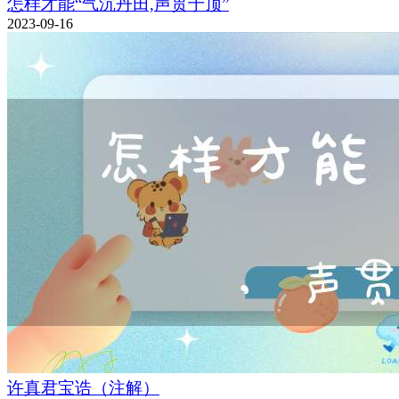
怎样才能“气沉丹田,声贯于顶”
2023-09-16
许真君宝诰（注解）