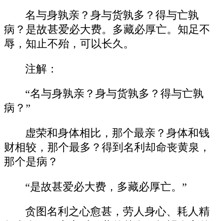
名与身孰亲？身与货孰多？得与亡孰
病？是故甚爱必大费。多藏必厚亡。知足不
辱，知止不殆，可以长久。
注解：
“名与身孰亲？身与货孰多？得与亡孰
病？”
虚荣和身体相比，那个最亲？身体和钱
财相较，那个最多？得到名利却命丧黄泉，
那个是病？
“是故甚爱必大费，多藏必厚亡。”
贪图名利之心愈甚，劳人身心、耗人精