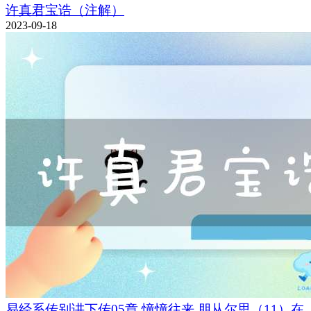
许真君宝诰（注解）
2023-09-18
易经系传别讲下传05章,憧憧往来,朋从尔思（11）在