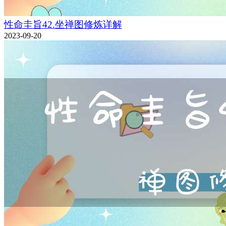
性命圭旨42.坐禅图修炼详解
2023-09-20