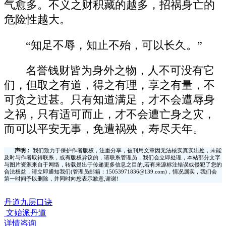
气愈多。不义之财积藏的越多，招祸身亡的
危险性越大。
“知足不辱，知止不殆，可以长久。”
名誉钱财皆为身外之物，人不可没有它
们，但取之有道，得之有理，享之有量，不
可贪之过甚。只有知道满足，才不会遭辱身
之祸，只有适可而止，才不会遭亡身之灾，
而可以平安无事，免遭祸殃，寿尽天年。
声明：
我们致力于保护作者版权，注重分享，被刊用文章因无法核实真实出处，未能
及时与作者取得联系，或有版权异议的，请联系管理员，我们会立即处理，本站部分文字
与图片资源来自于网络，转载是出于传递更多信息之目的,若有来源标注错误或侵犯了您的
合法权益，请立即通知我们(管理员邮箱：15053971836@139.com)，情况属实，我们会
第一时间予以删除，并同时向您表示歉意,谢谢!
丹道九层口诀
文始派丹道
详情咨询