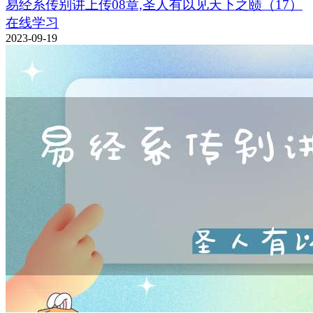
易经系传别讲上传08章,圣人有以见天下之赜（17）
在线学习
2023-09-19