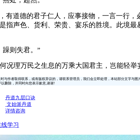
、燕处，超然。”
此，有道德的君子仁人，应事接物，一言一行，
”是指声色、货利、荣贵、宴乐的胜境。此境最
，躁则失君。”
何况理万民之生息的万乘大国君主，岂能轻举
时与作者取得联系，或有版权异议的，请联系管理员，我们会立即处理，本站部分文字与图
时间予以删除，并同时向您表示歉意,谢谢!
丹道九层口诀
文始派丹道
详情咨询
在线学习