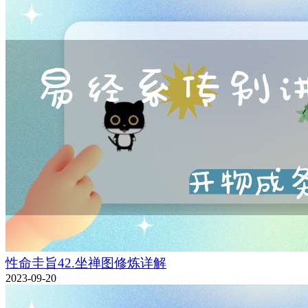
性命圭旨42.坐禅图修炼详解
2023-09-20