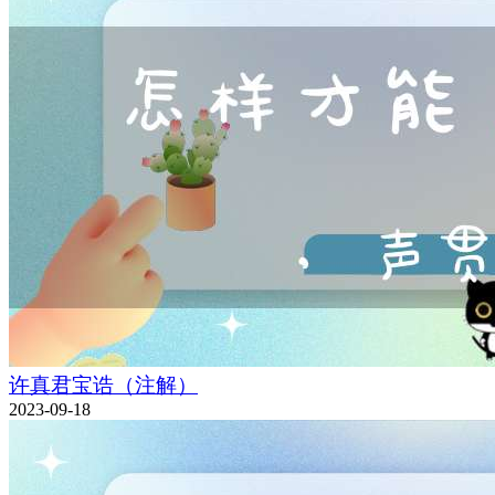
许真君宝诰（注解）
2023-09-18