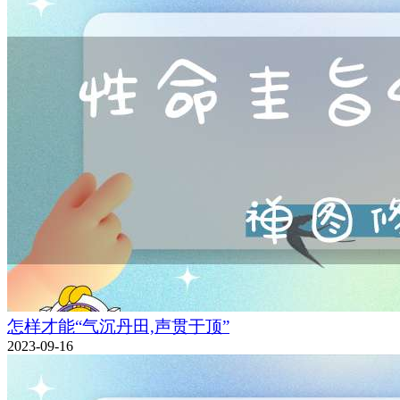
怎样才能“气沉丹田,声贯于顶”
2023-09-16