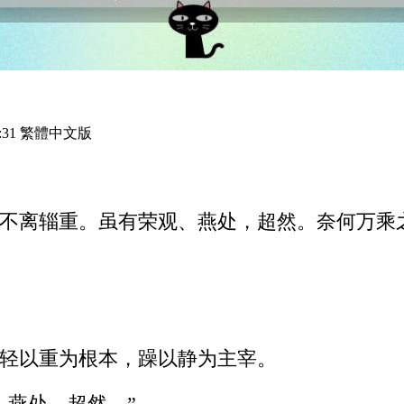
:31 繁體中文版
不离辎重。虽有荣观、燕处，超然。奈何万乘
轻以重为根本，躁以静为主宰。