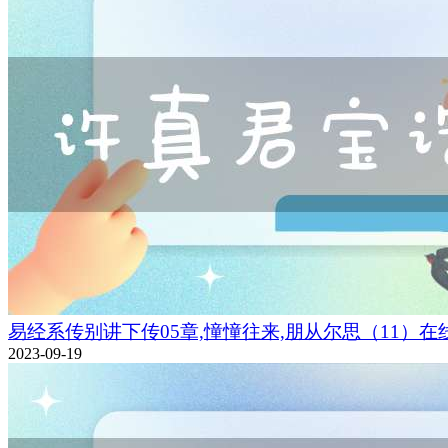
易经系传别讲下传05章,憧憧往来,朋从尔思（11）在
2023-09-19