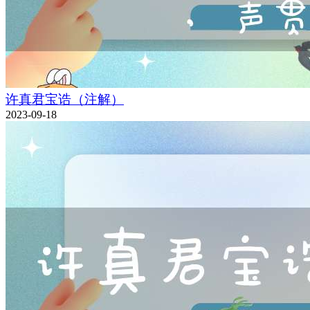
许真君宝诰（注解）
2023-09-18