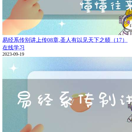
易经系传别讲上传08章,圣人有以见天下之赜（17）
在线学习
2023-09-19