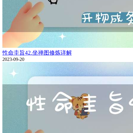
性命圭旨42.坐禅图修炼详解
2023-09-20