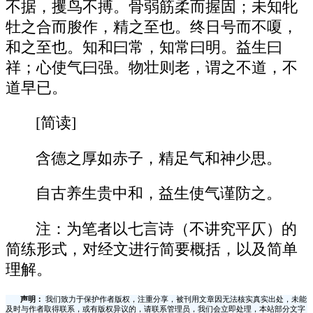
不据，攫鸟不搏。骨弱筋柔而握固；未知牝
牡之合而朘作，精之至也。终日号而不嗄，
和之至也。知和曰常，知常曰明。益生曰
祥；心使气曰强。物壮则老，谓之不道，不
道早已。
[简读]
含德之厚如赤子，精足气和神少思。
自古养生贵中和，益生使气谨防之。
注：为笔者以七言诗（不讲究平仄）的
简练形式，对经文进行简要概括，以及简单
理解。
声明：
我们致力于保护作者版权，注重分享，被刊用文章因无法核实真实出处，未能
及时与作者取得联系，或有版权异议的，请联系管理员，我们会立即处理，本站部分文字