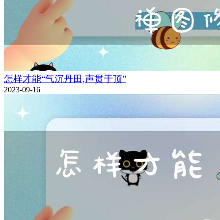
怎样才能“气沉丹田,声贯于顶”
2023-09-16