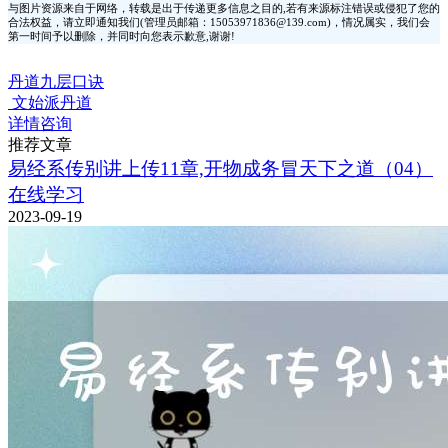
与图片资源来自于网络，转载是出于传递更多信息之目的,若有来源标注错误或侵犯了您的
合法权益，请立即通知我们(管理员邮箱：15053971836@139.com)，情况属实，我们会
第一时间予以删除，并同时向您表示歉意,谢谢!
丹道九层口诀
文始派丹道
详情咨询
推荐文章
易经系传别讲上传11章,开物成务冒天下之道（04）
在线学习
2023-09-19