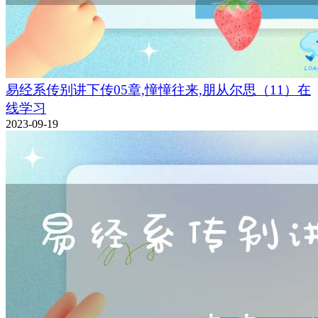
易经系传别讲下传05章,憧憧往来,朋从尔思（11）在
线学习
2023-09-19