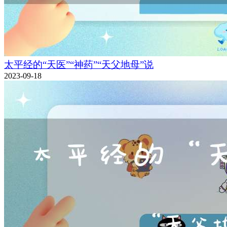
太平经的“天医”“神药”“天父地母”说
2023-09-18