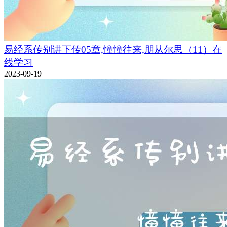
易经系传别讲下传05章,憧憧往来,朋从尔思（11）在
线学习
2023-09-19