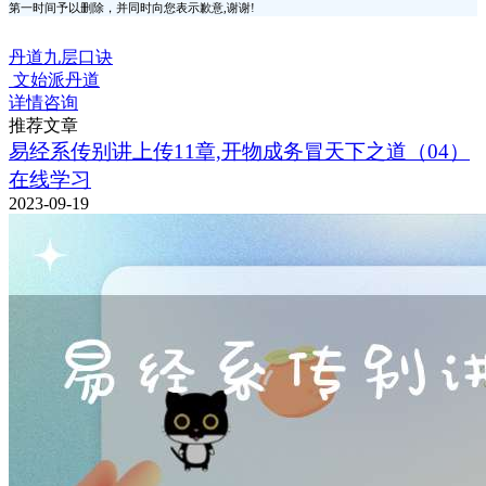
第一时间予以删除，并同时向您表示歉意,谢谢!
丹道九层口诀
文始派丹道
详情咨询
推荐文章
易经系传别讲上传11章,开物成务冒天下之道（04）
在线学习
2023-09-19