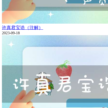
许真君宝诰（注解）
2023-09-18