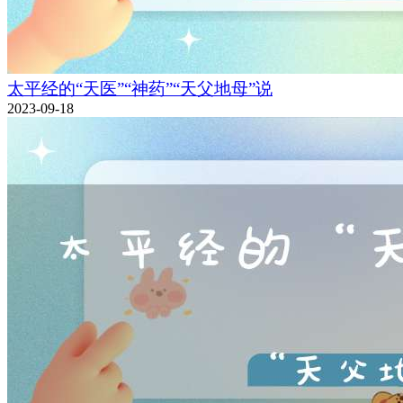
太平经的“天医”“神药”“天父地母”说
2023-09-18