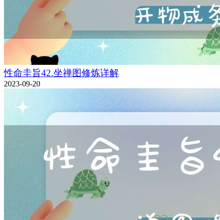
性命圭旨42.坐禅图修炼详解
2023-09-20