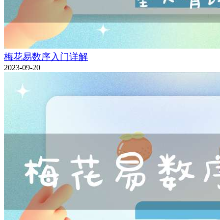
梅花易数序入门详解
2023-09-20