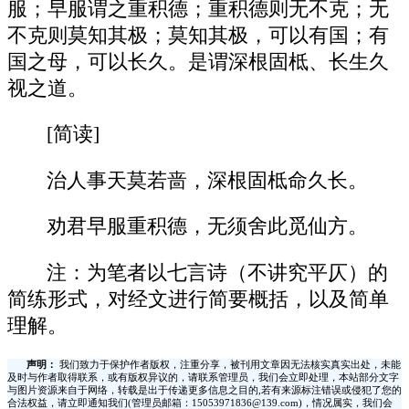
服；早服谓之重积德；重积德则无不克；无
不克则莫知其极；莫知其极，可以有国；有
国之母，可以长久。是谓深根固柢、长生久
视之道。
[简读]
治人事天莫若啬，深根固柢命久长。
劝君早服重积德，无须舍此觅仙方。
注：为笔者以七言诗（不讲究平仄）的
简练形式，对经文进行简要概括，以及简单
理解。
声明：
我们致力于保护作者版权，注重分享，被刊用文章因无法核实真实出处，未能
及时与作者取得联系，或有版权异议的，请联系管理员，我们会立即处理，本站部分文字
与图片资源来自于网络，转载是出于传递更多信息之目的,若有来源标注错误或侵犯了您的
合法权益，请立即通知我们(管理员邮箱：15053971836@139.com)，情况属实，我们会