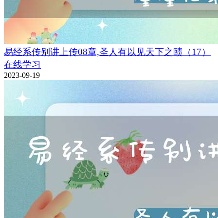
易经系传别讲上传08章,圣人有以见天下之赜（17）
在线学习
2023-09-19