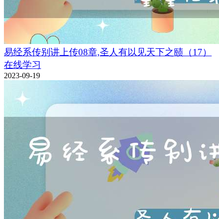
易经系传别讲上传08章,圣人有以见天下之赜（17）
在线学习
2023-09-19