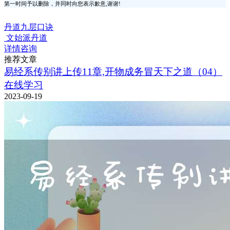
第一时间予以删除，并同时向您表示歉意,谢谢!
丹道九层口诀
文始派丹道
详情咨询
推荐文章
易经系传别讲上传11章,开物成务冒天下之道（04）
在线学习
2023-09-19