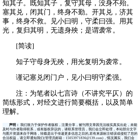
知其子。既知其子，复守其母，没身不殆。
塞其兑，闭其门，终身不勤。开其兑，济其
事，终身不救。见小曰明，守柔曰强。用其
光，复归其明，无遗身殃；是谓袭常。
[简读]
知子守母身无殃，用光复明为袭常。
谨记塞兑闭门户，见小曰明守柔强。
注：为笔者以七言诗（不讲究平仄）的
简练形式，对经文进行简要概括，以及简单
理解。
声明：
我们致力于保护作者版权，注重分享，被刊用文章因无法核实真实出处，未能
及时与作者取得联系，或有版权异议的，请联系管理员，我们会立即处理，本站部分文字
与图片资源来自于网络，转载是出于传递更多信息之目的,若有来源标注错误或侵犯了您的
合法权益，请立即通知我们(管理员邮箱：15053971836@139.com)，情况属实，我们会