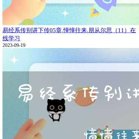
易经系传别讲下传05章,憧憧往来,朋从尔思（11）在
线学习
2023-09-19