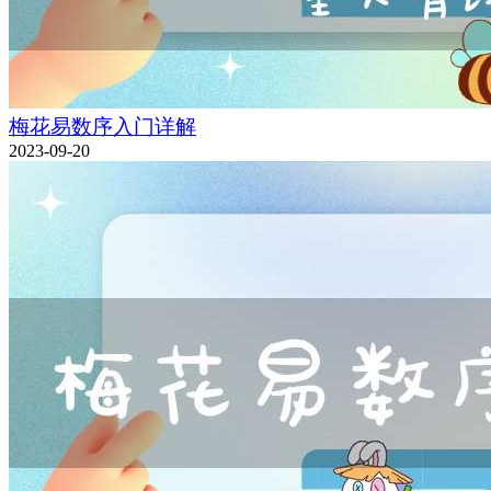
梅花易数序入门详解
2023-09-20