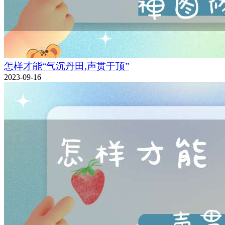
怎样才能“气沉丹田,声贯于顶”
2023-09-16