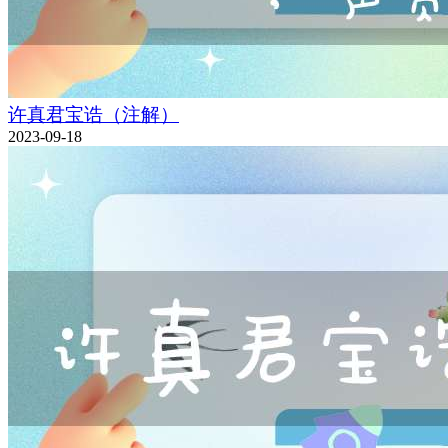
许真君宝诰（注解）
2023-09-18