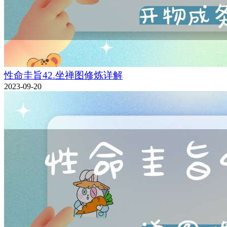
性命圭旨42.坐禅图修炼详解
2023-09-20