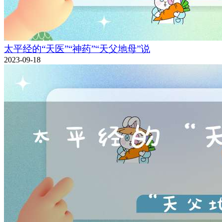
太平经的“天医”“神药”“天父地母”说
2023-09-18