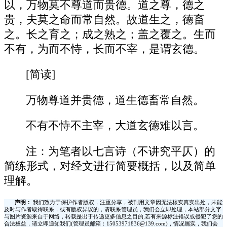
以，万物莫不尊道而贵德。道之尊，德之
贵，夫莫之命而常自然。故道生之，德畜
之。长之育之；成之熟之；盖之覆之。生而
不有，为而不恃，长而不宰，是谓玄德。
[简读]
万物尊道并贵德，道生德畜常自然。
不有不恃不主宰，大道玄德难以言。
注：为笔者以七言诗（不讲究平仄）的
简练形式，对经文进行简要概括，以及简单
理解。
声明：
我们致力于保护作者版权，注重分享，被刊用文章因无法核实真实出处，未能
及时与作者取得联系，或有版权异议的，请联系管理员，我们会立即处理，本站部分文字
与图片资源来自于网络，转载是出于传递更多信息之目的,若有来源标注错误或侵犯了您的
合法权益，请立即通知我们(管理员邮箱：15053971836@139.com)，情况属实，我们会