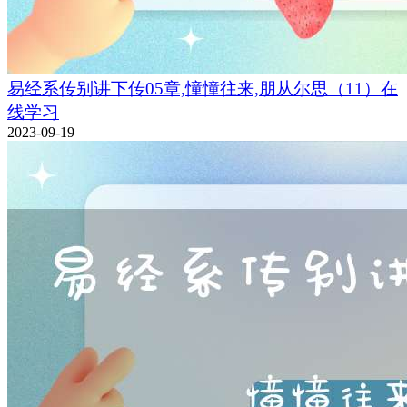
易经系传别讲下传05章,憧憧往来,朋从尔思（11）在
线学习
2023-09-19