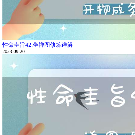
性命圭旨42.坐禅图修炼详解
2023-09-20