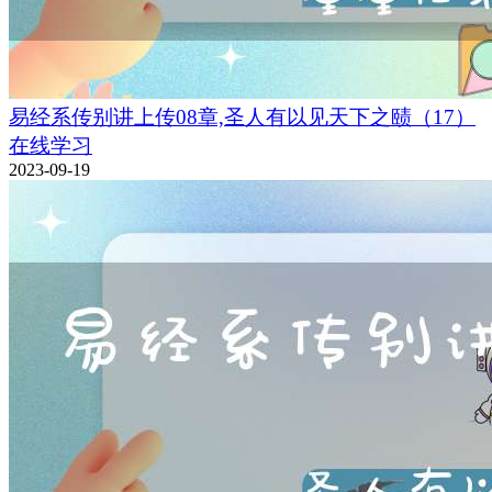
易经系传别讲上传08章,圣人有以见天下之赜（17）
在线学习
2023-09-19