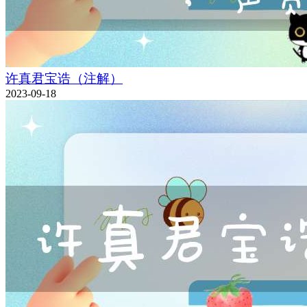
许真君宝诰（注解）
2023-09-18