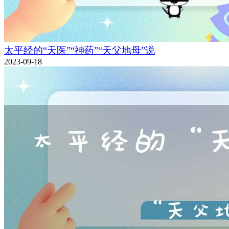
太平经的“天医”“神药”“天父地母”说
2023-09-18