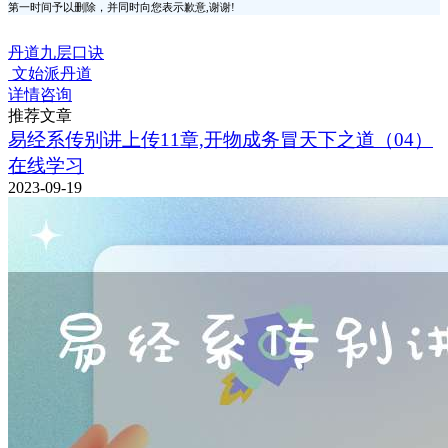
第一时间予以删除，并同时向您表示歉意,谢谢!
丹道九层口诀
文始派丹道
详情咨询
推荐文章
易经系传别讲上传11章,开物成务冒天下之道（04）
在线学习
2023-09-19