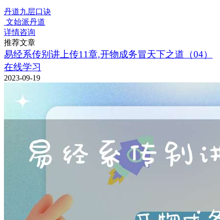
丹道九层口诀
文始派丹道
详情咨询
推荐文章
易经系传别讲上传11章,开物成务冒天下之道（04）
在线学习
2023-09-19