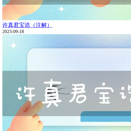
许真君宝诰（注解）
2023-09-18