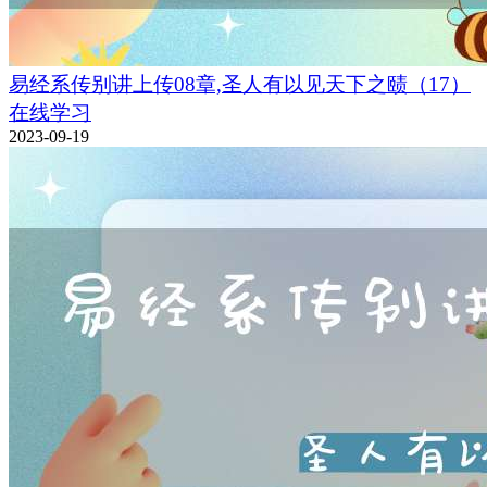
易经系传别讲上传08章,圣人有以见天下之赜（17）
在线学习
2023-09-19