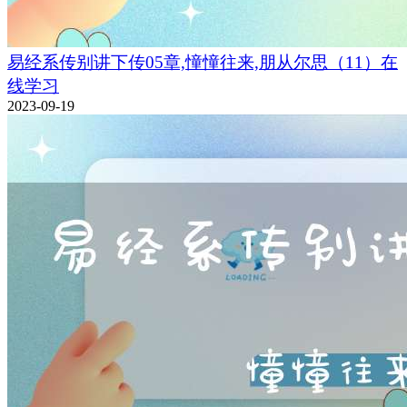
易经系传别讲下传05章,憧憧往来,朋从尔思（11）在
线学习
2023-09-19