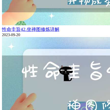
性命圭旨42.坐禅图修炼详解
2023-09-20