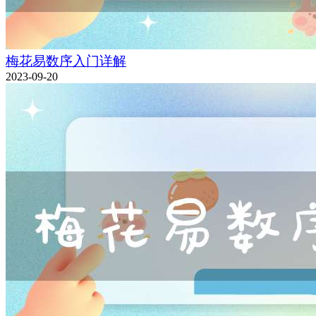
梅花易数序入门详解
2023-09-20