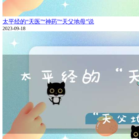
太平经的“天医”“神药”“天父地母”说
2023-09-18