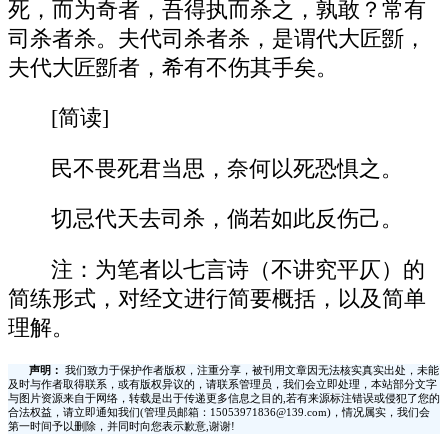
死，而为奇者，吾得执而杀之，孰敢？常有
司杀者杀。夫代司杀者杀，是谓代大匠斵，
夫代大匠斵者，希有不伤其手矣。
[简读]
民不畏死君当思，奈何以死恐惧之。
切忌代天去司杀，倘若如此反伤己。
注：为笔者以七言诗（不讲究平仄）的
简练形式，对经文进行简要概括，以及简单
理解。
声明：
我们致力于保护作者版权，注重分享，被刊用文章因无法核实真实出处，未能
及时与作者取得联系，或有版权异议的，请联系管理员，我们会立即处理，本站部分文字
与图片资源来自于网络，转载是出于传递更多信息之目的,若有来源标注错误或侵犯了您的
合法权益，请立即通知我们(管理员邮箱：15053971836@139.com)，情况属实，我们会
第一时间予以删除，并同时向您表示歉意,谢谢!