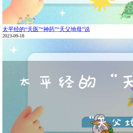
太平经的“天医”“神药”“天父地母”说
2023-09-18