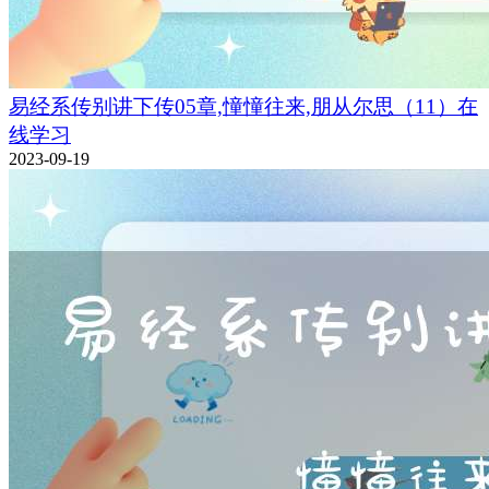
易经系传别讲下传05章,憧憧往来,朋从尔思（11）在
线学习
2023-09-19