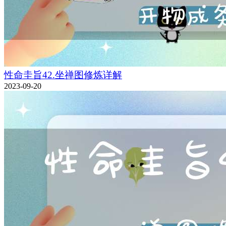
性命圭旨42.坐禅图修炼详解
2023-09-20