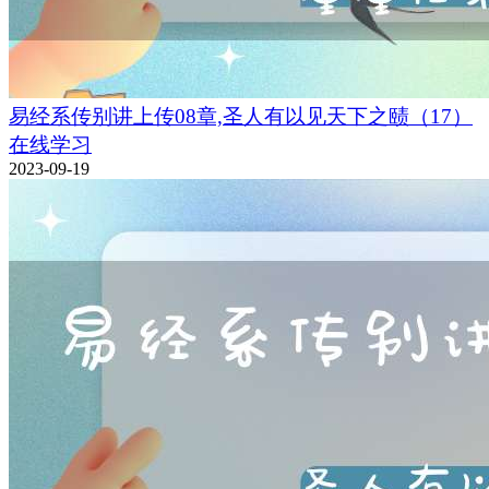
易经系传别讲上传08章,圣人有以见天下之赜（17）
在线学习
2023-09-19