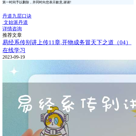
第一时间予以删除，并同时向您表示歉意,谢谢!
丹道九层口诀
文始派丹道
详情咨询
推荐文章
易经系传别讲上传11章,开物成务冒天下之道（04）
在线学习
2023-09-19