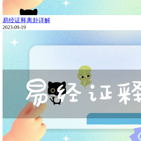
易经证释离卦详解
2023-09-19