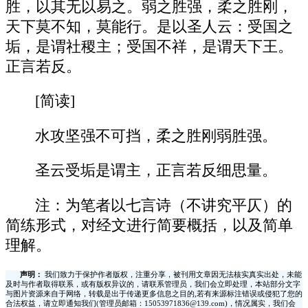
胜，以其无以易之。弱之胜强，柔之胜刚，
天下莫不知，莫能行。是以圣人云：受国之
垢，是谓社稷主；受国不祥，是谓天下王。
正言若反。
[简读]
水攻坚强不可挡，柔之胜刚弱胜强。
圣云受垢是谓主，正言若反细思量。
注：为笔者以七言诗（不讲究平仄）的
简练形式，对经文进行简要概括，以及简单
理解。
声明：
我们致力于保护作者版权，注重分享，被刊用文章因无法核实真实出处，未能
及时与作者取得联系，或有版权异议的，请联系管理员，我们会立即处理，本站部分文字
与图片资源来自于网络，转载是出于传递更多信息之目的,若有来源标注错误或侵犯了您的
合法权益，请立即通知我们(管理员邮箱：15053971836@139.com)，情况属实，我们会