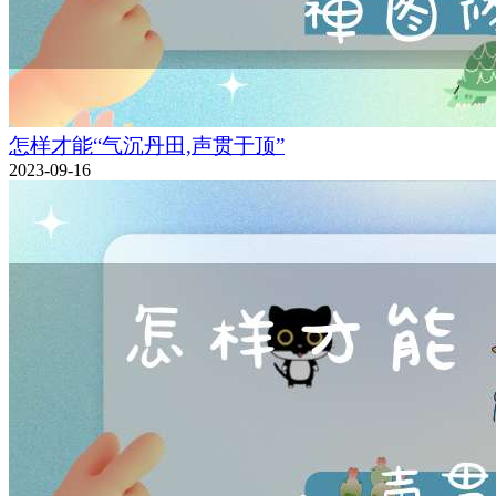
怎样才能“气沉丹田,声贯于顶”
2023-09-16