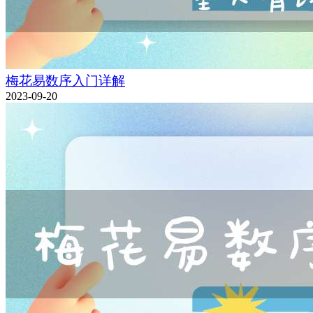
梅花易数序入门详解
2023-09-20