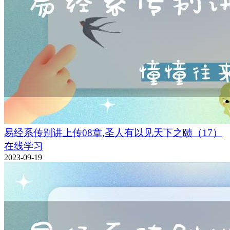
易经系传别讲上传08章,圣人有以见天下之赜（17）
在线学习
2023-09-19