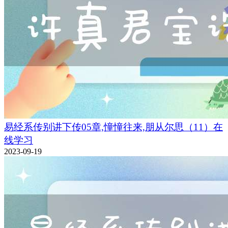
易经系传别讲下传05章,憧憧往来,朋从尔思（11）在
线学习
2023-09-19