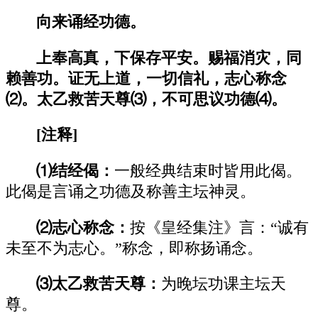
向来诵经功德。
上奉高真，下保存平安。赐福消灾，同
赖善功。证无上道，一切信礼，志心称念
⑵。太乙救苦天尊⑶，不可思议功德⑷。
[
注释]
⑴结经偈：
一般经典结束时皆用此偈。
此偈是言诵之功德及称善主坛神灵。
⑵志心称念：
按《皇经集注》言：“诚有
未至不为志心。”称念，即称扬诵念。
⑶太乙救苦天尊：
为晚坛功课主坛天
尊。