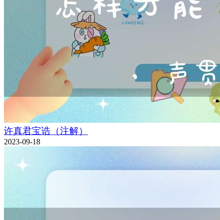
许真君宝诰（注解）
2023-09-18