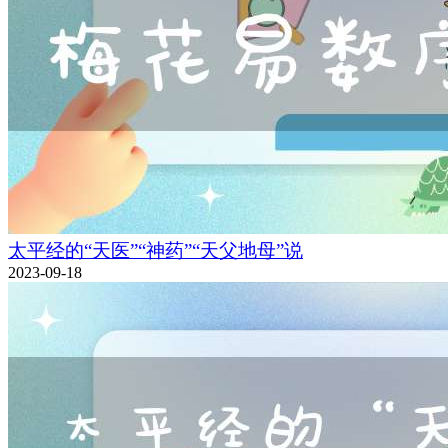
太平经的“天医”“神药”“天父地母”说
2023-09-18