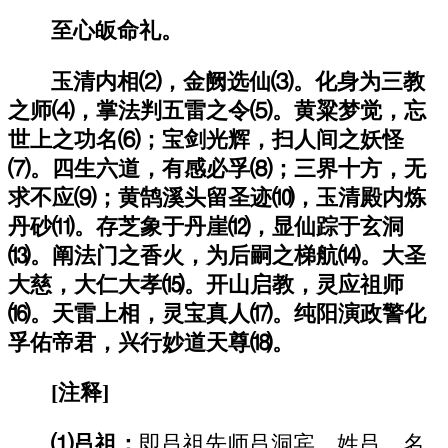
至心皈命礼。
玉清内相⑵，金阙选仙⑶。化身为三教
之师⑷，掌法判五雷之令⑸。黄粱梦觉，忘
世上之功名⑹；宝剑光辉，扫人间之妖怪
⑺。四生六道，有感必孚⑻；三界十方，无
求不应⑼；黄鹄溪头留圣迹⑽，玉清殿内炼
丹砂⑾。存芝象于丹崖⑿，显仙踪于玄洞
⒀。阐法门之香火，为后嗣之梯航⒁。大圣
大慈，大仁大孝⒂。开山启教，灵应祖师
⒃。天雷上相，灵宝真人⒄。纯阳演政警化
孚佑帝君，兴行妙道天尊⒅。
[
注释]
⑴吕祖：
即吕祖先师吕洞宾。姓吕，名