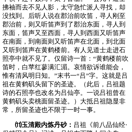
拂袖而去不见人影，太守急忙派人寻找，却
没找到。后听人说在郡治前吹笛，寻人刚至
郡治前，则又听笛声到了郡治东面，寻人到
东面，笛声又至西面，寻人到西面又听笛声
在南面，到南面则又听笛声在北面，到北面
又听到笛声在黄鹤楼前。有人见道士走进石
照亭中就不见了。仅留诗一首：“黄鹤楼前吹
笛时，白苹红蓼满汇湄。哀情欲诉谁能会，
惟有清风明日知。”末书一“吕”字。这就是吕
祖在黄鹤矶头留下的圣迹。（此后，吕祖题
诗的石照亭也改名为吕仙亭。一说吕祖曾在
黄鹤矶头卖桃面留圣迹。）大抵吕祖隐显非
常，所留圣迹也不限于一时一事。
⑾玉清殿内炼丹砂：
吕祖《前八品仙经·