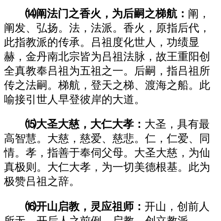
⒁阐法门之香火，为后嗣之梯航：
阐，
阐发、弘扬。法，法派。香火，原指后代，
此指教派的传承。吕祖度化世人，功绩显
赫，金丹南北宗皆为吕祖法脉，故王重阳创
全真教奉吕祖为五祖之一。后嗣，指吕祖所
传之法嗣。梯航，登天之梯、渡海之船。此
喻接引世人早登彼岸的大道。
⒂大圣大慈，大仁大孝：
大圣，具有最
高智慧。大慈，慈爱、慈悲。仁，仁爱、同
情。孝，指善于奉伺父母。大圣大慈，为仙
真极则。大仁大孝，为一切美德根基。此为
极赞吕祖之辞。
⒃开山启教，灵应祖师：
开山，创前人
所无、开后人之前例。启教，创立教派。