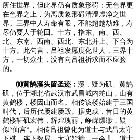
所住世界，但此界仍有质象形碍；无色界更
在色界之上，为离质象形碍清澄虚净之世
界。三界中人寿命有限，不能超越劫难，寿
尽仍要人于轮回。十方，指东、南、西、
北、东南、西南、西北、东北并上、下合为
十方。此句言，吕祖发愿度化世人，三界十
方，一切众生，没有向吕祖祈求而不应验
的。
⑽黄鹄溪头留圣迹：
溪，疑为矶。黄鹄
矶，位于湖北省武汉市武昌城内蛇山，山有
黄鹤楼，楼因山而名。相传该楼始建于三国
时代，后历代屡建屡毁。据史载，昔日的黄
鹤楼轩矶宏伟，辉煌瑰丽，峥嵘缥缈，疑
似“仙宫”。相传吕祖曾化为道士与武昌太守
下棋，连下数局，太守皆输。一会儿，道士