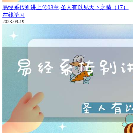
易经系传别讲上传08章,圣人有以见天下之赜（17）
在线学习
2023-09-19