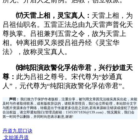
⒄天雷上相，灵宝真人：
天雷上相，为
吕祖仙职名。五雷正法总由九天雷声普化天
尊执掌。吕祖兼判五雷之令，故为天雷上
相。钟离祖师又亲授吕祖丹经《灵宝华
法》，故称灵宝真人。
⒅纯阳演政警化孚佑帝君，兴行妙道天
尊：
此为吕祖之尊号。宋代尊为“妙通真
人”，元代尊为“纯阳演政警化孚佑帝君”。
声明：
我们致力于保护作者版权，注重分享，被刊用文章因无法核实真实出处，未能
及时与作者取得联系，或有版权异议的，请联系管理员，我们会立即处理，本站部分文字
与图片资源来自于网络，转载是出于传递更多信息之目的,若有来源标注错误或侵犯了您的
合法权益，请立即通知我们(管理员邮箱：15053971836@139.com)，情况属实，我们会
第一时间予以删除，并同时向您表示歉意,谢谢!
丹道九层口诀
文始派丹道