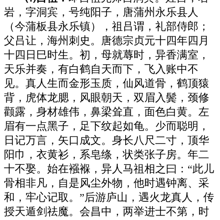
岩，字洞宾，号纯阳子，唐蒲州永乐县人
（今蒲板县永乐镇），祖吕谓，礼部侍郎；
父吕让，海州刺史。唐德宗贞元十四年四月
十四日巳时生。初，母就蓐时，异香满室，
天乐并奏，有白鹤自天而下，飞入账中不
见。真人生而金形玉质，仙风道骨，鹤顶猿
背，虎体龙腮，风眼朝天，双眉入鬓，颈修
颧露，身材雄伟，鼻梁耸直，面色白黄。左
眉有一点黑子，足下纹起如龟。少而聪明，
日记万言，矢口成文。身长八尺二寸，顶华
阳巾，衣黄衫，系皂绦，状类张子房。年二
十不娶。始在襁褓，异人马祖相之曰：“此儿
骨相非凡，自是风尘外物，他时遇钟离、采
和，牢心记取。”后游庐山，遇火龙真人，传
授天遁剑祛魔。会昌中，两举进士不第，时