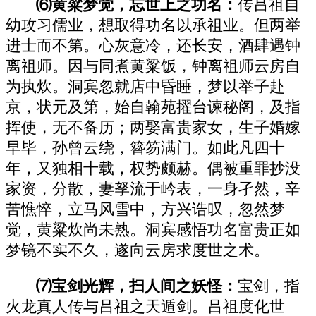
⑹黄粱梦觉，忘世上之功名：
传吕祖自
幼攻习儒业，想取得功名以承祖业。但两举
进士而不第。心灰意冷，还长安，酒肆遇钟
离祖师。因与同煮黄粱饭，钟离祖师云房自
为执炊。洞宾忽就店中昏睡，梦以举子赴
京，状元及第，始自翰苑擢台谏秘阁，及指
挥使，无不备历；两娶富贵家女，生子婚嫁
早毕，孙曾云绕，簪笏满门。如此凡四十
年，又独相十载，权势颇赫。偶被重罪抄没
家资，分散，妻孥流于岒表，一身孑然，辛
苦憔悴，立马风雪中，方兴诰叹，忽然梦
觉，黄粱炊尚未熟。洞宾感悟功名富贵正如
梦镜不实不久，遂向云房求度世之术。
⑺宝剑光辉，扫人间之妖怪：
宝剑，指
火龙真人传与吕祖之天遁剑。吕祖度化世