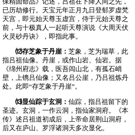
保精固命品》记述，吕祖在下降人间之先，
已历劫修行。天宝元年正月九日登郁罗虚梵
天宫，即元始天尊玉虚宫，侍于元始天尊之
前，与十极真人一起听天尊演说《大周天伏
火灵砂丹诀》，即指此事。
⑿存芝象于丹崖：
芝象，芝为瑞草，此
指吕祖仙像。丹崖，或作山岩、仙岩。据
《绵州府志》载，医吾闾山北，有孤石峭
壁，上镌吕仙像；又名吕公崖，乃吕祖炼丹
处。此即“存芝象于丹崖”。
⒀显仙踪于玄洞：
仙踪，指吕祖留下的
圣迹。玄洞，一作云洞，指仙家洞府。《本
传》述吕祖道初成后，上帝命居荆山洞府，
后又在庐山、罗浮诸洞天多次显化。