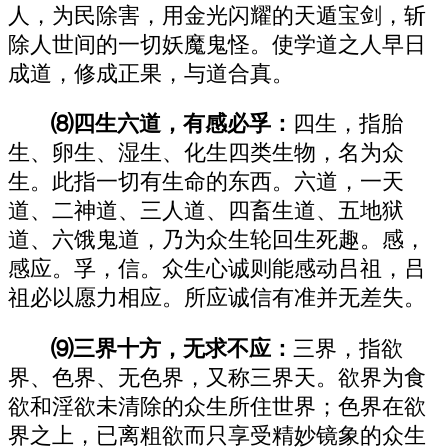
人，为民除害，用金光闪耀的天遁宝剑，斩
除人世间的一切妖魔鬼怪。使学道之人早日
成道，修成正果，与道合真。
⑻四生六道，有感必孚：
四生，指胎
生、卵生、湿生、化生四类生物，名为众
生。此指一切有生命的东西。六道，一天
道、二神道、三人道、四畜生道、五地狱
道、六饿鬼道，乃为众生轮回生死趣。感，
感应。孚，信。众生心诚则能感动吕祖，吕
祖必以愿力相应。所应诚信有准并无差失。
⑼三界十方，无求不应：
三界，指欲
界、色界、无色界，又称三界天。欲界为食
欲和淫欲未清除的众生所住世界；色界在欲
界之上，已离粗欲而只享受精妙镜象的众生