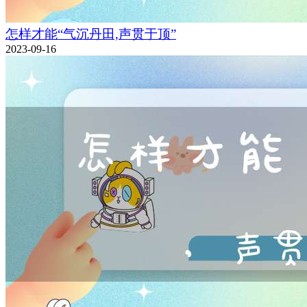
怎样才能“气沉丹田,声贯于顶”
2023-09-16