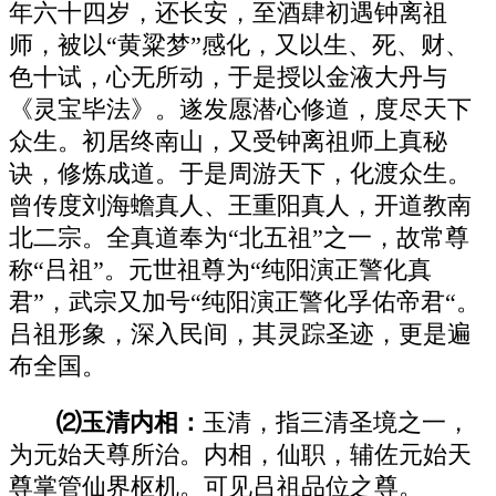
年六十四岁，还长安，至酒肆初遇钟离祖
师，被以“黄粱梦”感化，又以生、死、财、
色十试，心无所动，于是授以金液大丹与
《灵宝毕法》。遂发愿潜心修道，度尽天下
众生。初居终南山，又受钟离祖师上真秘
诀，修炼成道。于是周游天下，化渡众生。
曾传度刘海蟾真人、王重阳真人，开道教南
北二宗。全真道奉为“北五祖”之一，故常尊
称“吕祖”。元世祖尊为“纯阳演正警化真
君”，武宗又加号“纯阳演正警化孚佑帝君“。
吕祖形象，深入民间，其灵踪圣迹，更是遍
布全国。
⑵玉清内相：
玉清，指三清圣境之一，
为元始天尊所治。内相，仙职，辅佐元始天
尊掌管仙界枢机。可见吕祖品位之尊。