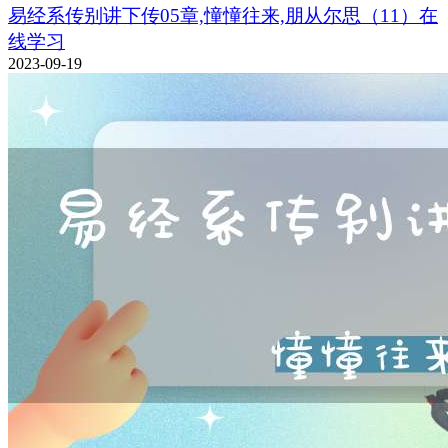
易经系传别讲下传05章,憧憧往来,朋从尔思（11）在
线学习
2023-09-19