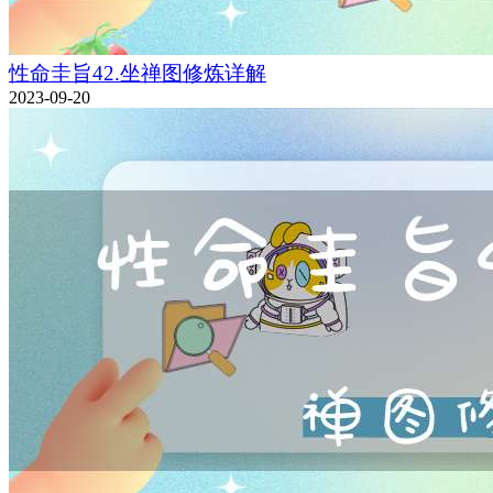
性命圭旨42.坐禅图修炼详解
2023-09-20