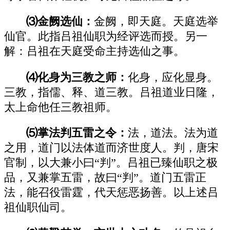
⑶金阙选仙：
金阙，即天庭。天庭选举
仙官。此指吕祖仙职为经评选而授。另一
解：吕祖在天庭受命主持选仙之事。
⑷化身为三教之师：
化身，应化显身。
三教，指儒、释、道三教。吕祖道业日隆，
太上命他任三教祖师。
⑸掌法判五雷之令：
法，道法。法为道
之用，道门以法体道而济世度人。判，唐宋
官制，以大兼小曰“判”。吕祖已臻仙职之极
品，又兼掌五雷，故曰“判”。道门五雷正
法，能召役雷霆，代天惩恶扬善。以上述吕
祖仙职仙司。