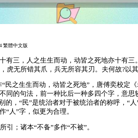
54 繁體中文版
之徒十有三，人之生生而动，动皆之死地亦十有三
，虎无所错其爪，兵无所容其刃。夫何故?以
解老》作“民之生生而动，动皆之死地”，唐傅奕校
种不同的句法，前一种比后一种多四个字，意思
区别的，“民”是统治者对于被统治者的称呼，“
作“人”字，似更为合理。
》所引；诸本“不备”多作“不被”。