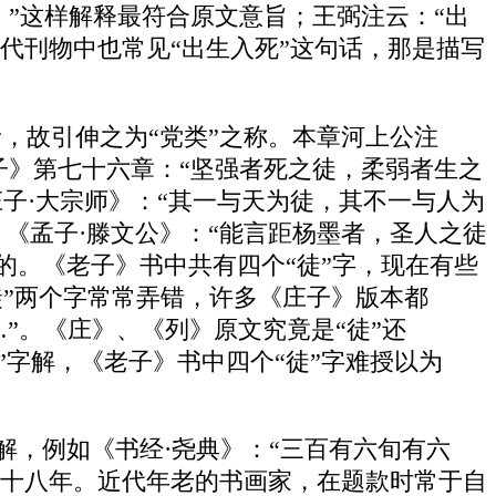
死。”这样解释最符合原文意旨；王弼注云：“出
代刊物中也常见“出生入死”这句话，那是描写
从者，故引伸之为“党类”之称。本章河上公注
老子》第七十六章：“坚强者死之徒，柔弱者生之
庄子·大宗师》：“其一与天为徒，其不一与人为
：《孟子·滕文公》：“能言距杨墨者，圣人之徒
通的。《老子》书中共有四个“徒”字，现在有些
“徒”两个字常常弄错，许多《庄子》版本都
”。《庄》、《列》原文究竟是“徒”还
”字解，《老子》书中四个“徒”字难授以为
字解，例如《书经·尧典》：“三百有六旬有六
二十八年。近代年老的书画家，在题款时常于自