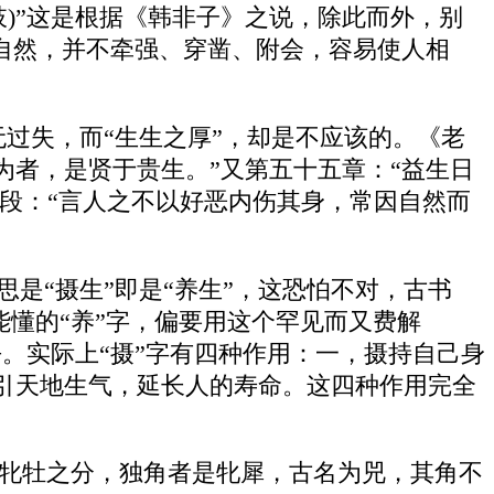
肢)”这是根据《韩非子》之说，除此而外，别
自然，并不牵强、穿凿、附会，容易使人相
並无过失，而“生生之厚”，却是不应该的。《老
为者，是贤于贵生。”又第五十五章：“益生日
末段：“言人之不以好恶内伤其身，常因自然而
思是“摄生”即是“养生”，这恐怕不对，古书
能懂的“养”字，偏要用这个罕见而又费解
去。实际上“摄”字有四种作用：一，摄持自己身
引天地生气，延长人的寿命。这四种作用完全
犀有牝牡之分，独角者是牝犀，古名为兕，其角不