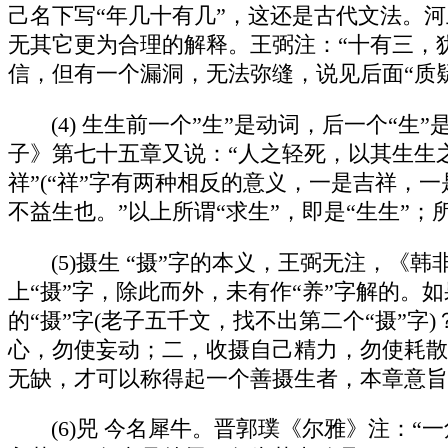
己名下写“年几十有几”，这还是古代文法。河
无其它更为合理的解释。王弼注：“十有三，
信，但有一个漏洞，无法弥缝，说见后面“质
(4) 生生前一个”生”是动词，后一个“
子》第七十五章又说：“人之轻死，以其生生之
祥”(“祥”字有两种相反的意义，一是吉祥，
不益生也。”以上所谓“求生”，即是“生生”；所
(5)摄生 “摄”字的本义，王弼无注，《
上“摄”字，除此而外，未有作“养”字解的。
的“摄”字(老子五千文，找不出第二个“摄”
心，勿使妄动；二，收摄自己精力，勿使耗散
无缺，才可以称得起一个善摄生者，本章意旨
(6)兕 今名犀牛。晋郭璞《尔雅》注：