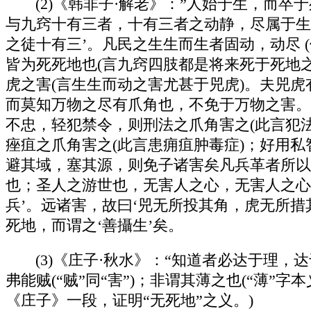
(2)《韩非子·解老》：”人始于生，
与九窍十有三者，十有三者之动静，尽属于生
之徒十有三’。凡民之生生而生者固动，动尽 
皆为死死地也(言九窍四肢都是将来死于死地
虎之害(言生生而动之害尤甚于兕虎)。夫兕
而莫知万物之尽有爪角也，不免于万物之害。
不忠，轻犯禁令，则刑法之爪角害之(此言犯
痤疽之爪角害之(此言患痈疽肿毒症)；好用
避其域，塞其源，则免子诸害矣凡兵革者所以
也；圣人之游世也，无害人之心，无害人之心
兵’。远诸害，故曰‘兕无所投其角，虎无所措
死地，而谓之‘善攝生’矣。
(3)《庄子·秋水》：“知道者必达于
弗能贼(“贼”同“害”)；非谓其薄之也(“薄
《庄子》一段，证明“无死地”之义。)