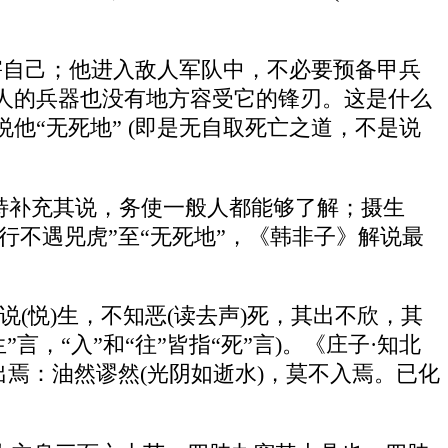
害自己；他进入敌人军队中，不必要预备甲兵
人的兵器也没有地方容受它的锋刃。这是什么
“无死地” (即是无自取死亡之道，不是说
篇特补充其说，务使一般人都能够了解；摄生
行不遇兕虎”至“无死地”，《韩非子》解说最
不知说(悦)生，不知恶(读去声)死，其出不欣，其
言，“入”和“往”皆指“死”言)。《庄子·知北
出焉：油然谬然(光阴如逝水)，莫不入焉。已化