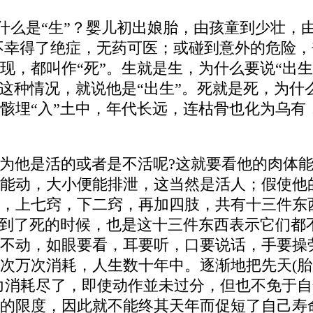
死”。什么是“生”？婴儿初出娘胎，由孩童到少
中，不幸得了绝症，无药可医；或碰到意外的危险
现，都叫作“死”。生就是生，为什么要说“出
这种情况，就说他是“出生”。死就是死，为什
骸埋“入”土中，年代长远，连枯骨也化为乌有
为他是活的或者是不活呢?这就要看他的肉体
能动，大小便能排泄，这当然是活人；假使他
，上七窍，下二窍，再加四肢，共有十三件东
。到了死的时候，也是这十三件东西表示它们都
不动，如眼要看，耳要听，口要说话，手要操
次万次消耗，人生数十年中。逐渐地把先天(
力消耗尽了，即使动作並未过分，但也不免于
的限度，因此就不能终其天年而促短了自己寿命