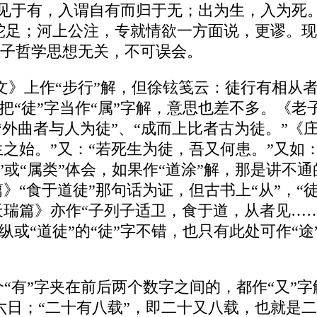
自无而见于有，入谓自有而归于无；出为生，入为
于蛇足；河上公注，专就情欲一方面说，更谬。现
子哲学思想无关，不可误会。
《说文》上作“步行”解，但徐铉笺云：徒行有相
把“徒”字当作“属”字解，意思也差不多。《
、“外曲者与人为徒”、“成而上比者古为徒。”《
生之始。”又：“若死生为徒，吾又何患。”又如
”或“属类”体会，如果作“道涂”解，那是讲不
篇》“食于道徒”那句话为证，但古书上“从”，
天瑞篇》亦作“子列子适卫，食于道，从者见……
纵或“道徒”的“徒”字不错，也只有此处可作“途
一个“有”字夹在前后两个数字之间的，都作“又”
六日；“二十有八载”，即二十又八载，也就是