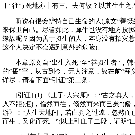
于“往”) 死地亦十有三。夫何故？以其生生之
听说有很会护持自己生命的人(原文“善
来保卫自己。尽管如此，犀牛也没有地方投掷
缘故呢？因为善于摄生的人，本身没有招灾惹
这个人决定不会遇到意外的危险)。
本章原文自“出生入死”至“善摄生者”
的“摄”字，从古到今，无人注意，故在前“释
详尽，请看下面“引证”第二条。
[引证] (1) 《庄子·大宗师》：“古之
入不距(拒)，倫然而往，翛然而来而已矣”(翛，
游》：“人生天地间，若白驹之过隙，忽然而已
而生，又化而死。”(以上引庄子二段，证明“出