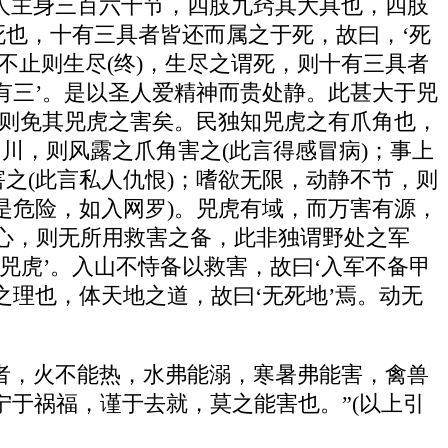
。人主身三百六十节，四肢九窍其大具也，四肢
死也，十有三具者皆还而属之于死，故曰，‘死
不止则生尽(终)，生尽之谓死，则十有三具者
有三’。是以圣人爱精神而贵处静。此甚大于兕
，则免其兕虎之害矣。民独知兕虎之有爪角也，
川，则风露之爪角害之(此言得感冒病)；事上
之(此言私人仇恨)；嗜欲无限，动静不节，则
是危险，如入网罗)。兕虎有域，而万害有源，
心，则无所用救害之备，此非独谓野处之军
兕虎’。入山不恃备以救害，故曰‘入军不备甲
之理也，体天地之道，故曰‘无死地’焉。动无
德者，火不能热，水弗能溺，寒暑弗能害，禽兽
危，宁于祸福，谨于去就，莫之能害也。”(以上引