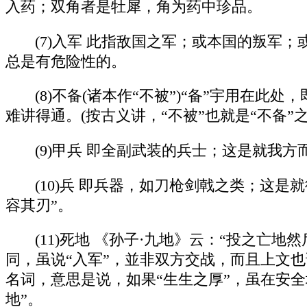
入药；双角者是牡犀，角为药中珍品。
(7)入军 此指敌国之军；或本国的叛
总是有危险性的。
(8)不备(诸本作“不被”)“备”宇用在
难讲得通。(按古义讲，“不被”也就是“不备”之
(9)甲兵 即全副武装的兵士；这是就
(10)兵 即兵器，如刀枪剑戟之类；这
容其刃”。
(11)死地 《孙子·九地》云：“投之
同，虽说“入军”，並非双方交战，而且上文也
名词，意思是说，如果“生生之厚”，虽在安
地”。