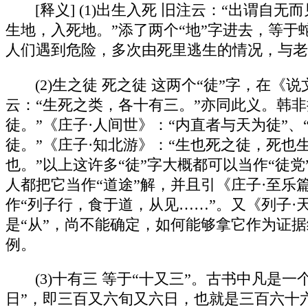
[释义] (1)出生入死 旧注云：“出谓
生地，入死地。”添了两个“地”字进去，等
人们遇到危险，多次由死里逃生的情况，与老
(2)生之徒 死之徒 这两个“徒”字，在
云：“生死之类，各十有三。”亦同此义。韩非
徒。”《庄子·人间世》：“内直者与天为徒”
徒。”《庄子·知北游》：“生也死之徒，死也
也。”以上这许多“徒”字大概都可以当作“徒党
人都把它当作“道途”解，并且引《庄子·至乐
作“列子行，食于道，从见……”。又《列子·
是“从”，尚不能确定，如何能够拿它作为证据
例。
(3)十有三 等于“十又三”。古书中凡是
日”，即三百又六旬又六日，也就是三百六十