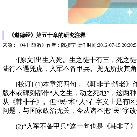
《道德经》第五十章的研究注释
来源：《中国道教》作者：陈撄宁 遗作时间:2012-07-15 20:20:
·[原文]出生入死。生之徒十有三，死
陆行不遇兕虎，入军不备甲兵。兕无所投其角
[校订] (1)本章第四句，《韩非子·
版本或碑刻都作“人之生，动之死地”，这两
从《韩非子》。但“民”和“人”在字义上是有
问题，与国家政治无关，今从诸本把“民”字改
(2)“入军不备甲兵”这一句也是《韩非子