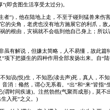
厚”(即贪图生活享受太过分)。
摄生者”)，他在陆地上走，不至于碰到猛兽来伤
它的尖角，老虎也没有地方施展它的利爪，敌
祸的根由，灾祸就不会临到他自己身上；所以说他
，韩非虽有解说，但嫌太简略，人不易懂，故此
义”项下把摄生的四种作用全部发扬出来。自“陆
真人，不知说(悦)生，不知恶(读去声)死，真人，
音消：翛然，谓心无系着。“出”和“来”皆指“生”
(谓时间疾速)。注然勃然(气聚而成形)，莫不
生入死”之义。)