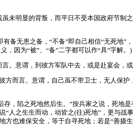
军；或虽未明显的背叛，而平日不受本国政府节制
此处，即有备无患之备，“不备”即自己相信“无死地
义，因为“被”、“备”二字都可以作“具”字解。)
我方而言。意谓，到彼方军队中去，或是赴宴会，
是就彼方而言。意谓，自己虽不带卫士，无人保
亡地然后存，陷之死地然后生。”按兵家之说，死
说“人之生生而动，动皆之(往)死地”，更与战
全地方也难保安全，等于自寻死地；若是“善摄生