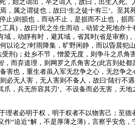
而卒于死，始之谓出，卒之谓入，故曰，出生入死
焉，属之谓徒也，故曰‘生之徒十有三’。至其
(停止)则损也，而动不止，是损而不止也，损而
之工具)，故曰‘民之生生而动，动皆之死地亦十
虎有域，动靜有时，避其域，省其时(省是审察)
何以论之?时雨降集，旷野闲静，而以昏晨犯山
法受刑)；处乡不节，憎爱无度，则争斗之爪角害
私智，而弃道理，则网罗之爪角害之(此言到处都
备害也，重生者虽入军无忿争之心，无忿争之
则必无人害，无人害则不备人，故曰‘陆行不遇
其爪，兵无所容其刃’。不设备而必无害，天地
理，达于理者必明于权，明于权者不以物害己；至
”字本义作“迫近”解，不是厚薄之薄)，言察乎安