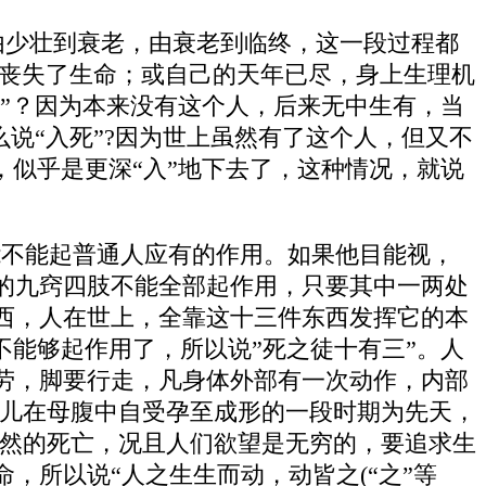
壮，由少壮到衰老，由衰老到临终，这一段过程都
，丧失了生命；或自己的天年已尽，身上生理机
生”？因为本来没有这个人，后来无中生有，当
么说“入死”?因为世上虽然有了这个人，但又不
，似乎是更深“入”地下去了，这种情况，就说
能不能起普通人应有的作用。如果他目能视，
的九窍四肢不能全部起作用，只要其中一两处
西，人在世上，全靠这十三件东西发挥它的本
不能够起作用了，所以说”死之徒十有三”。人
劳，脚要行走，凡身体外部有一次动作，内部
胎儿在母腹中自受孕至成形的一段时期为先天，
自然的死亡，况且人们欲望是无穷的，要追求生
，所以说“人之生生而动，动皆之(“之”等