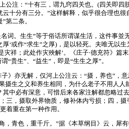
上公注：“十有三，谓九窍四关也。(四关即四
犹云十分有三分。”这样解释，似乎很合理也很
疑”第二条。
生”是名词。生生”等于俗话所谓谋生活，这件事
厚‘或作“求生”之厚)，是以轻死。夫唯无以生
一是灾祥；此处作灾殃解’。《庄子·德充符》篇
谓“贵生”、“益生”，即是“生生之厚”。
韩非子》亦无解，仅河上公注云：“摄，养也”，意
如果摄生之义和养生相同，为什么老子不用人人
字)？其中必有深意，可惜后来各家注解都忽略过
；三，摄取外界物质，修补体内亏损；四，摄
更着重在第一种作用。
“一角，青色，重千斤。”据《本草纲目》云，