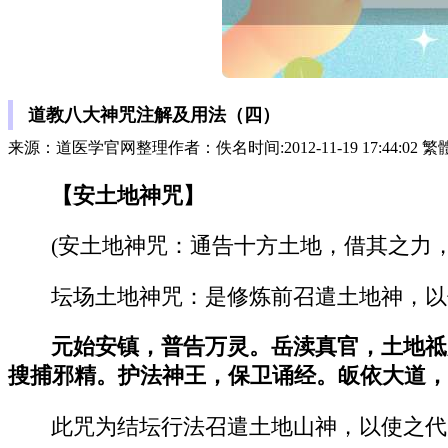
道教八大神咒注解及用法（四）
来源：道医学官网整理作者：佚名时间:2012-11-19 17:44:02 
【安土地神咒】
(安土地神咒：通告十方土地，借其之力
坛场土地神咒：是修炼前召遣土地神，以
元始安镇，普告万灵。岳渎真官，土地祗
搜捕邪精。护法神王，保卫诵经。皈依大道，
此咒为结坛行法召遣土地山神，以使之代