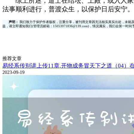
综上所述，道士在结坛、上殿，或入人家
法事顺利进行，普渡众生，以保护日后安宁。
声明：
我们致力于保护作者版权，注重分享，被刊用文章因无法核实真实出处，未能及
益，请立即通知我们(管理员邮箱：15053971836@139.com)，情况属实，我们会第一
推荐文章
易经系传别讲上传11章,开物成务冒天下之道（04）
2023-09-19