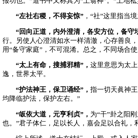
报功也。”道书中又称其为“土翁神”。“土地
“左社右稷，不得妄惊”
，“社”这里指当
“回向正道，内外澄清，各安方位，备守
行。另使人心澄清如水一样清澈，心存善良，
用“备守家庭”，不可混淆。总之，不同场合
“太上有命，搜捕邪精”，
这里意思为太上
逸，世界太平。
“护法神王，保卫诵经”，
指一切天眞神王
均降临护法，保护左右。”
“皈依大道，元亨利贞”，
为“干”卦之阳
也。”君子体仁，足以长人，嘉会足以合礼，