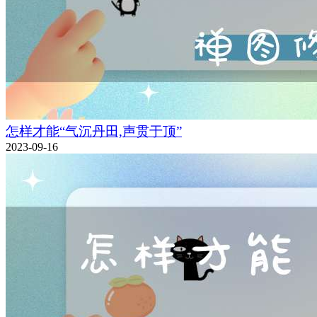
怎样才能“气沉丹田,声贯于顶”
2023-09-16