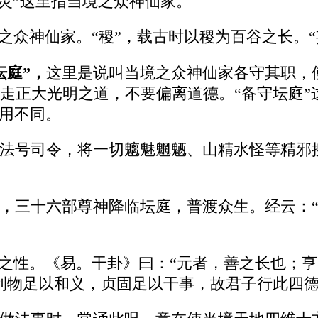
祗灵”这里指当境之众神仙家。
境之众神仙家。“稷”，载古时以稷为百谷之长。
坛庭”，
这里是说叫当境之众神仙家各守其职，
走正大光明之道，不要偏离道德。“备守坛庭”
使用不同。
法号司令，将一切魑魅魍魉、山精水怪等精邪
，三十六部尊神降临坛庭，普渡众生。经云：
刚之性。《易。干卦》曰：“元者，善之长也；
利物足以和义，贞固足以干事，故君子行此四