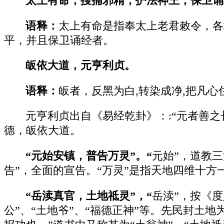
太上有命，搜捕邪精，护法神王，保卫诵
语释：
太上有命是指奉太上老君敕令，各
平，并且保卫诵经者。
皈依大道，元亨利贞。
语释：
皈者，反黑为白,转染成净,把凡
元亨利贞出自《易经乾卦》：:“元者善之
德，皈依大道。
“元始安镇，普告万灵”。“
元始”，道教三
告”，全面的宣告。“万灵”是指天地四维十方
“岳渎真官，土地祗灵”，“
岳渎”，按《
公”、“土地爷”、“福德正神”等。先民封土