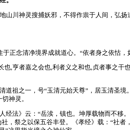
经。
地山川神灵搜捕妖邪，不得作祟于人间，弘扬
心住于正念清净境界成就道心。“依者身之依怙，
长也,亨者嘉之会也,利者义之和也,贞者事之
清道祖之一，号“玉清元始天尊”，居玉清圣境。
一切神灵。
度人经法》云：“岳渎，镇也。坤厚载物而不移。
地为社，祭之以保五谷丰登。《孝经》载：“社