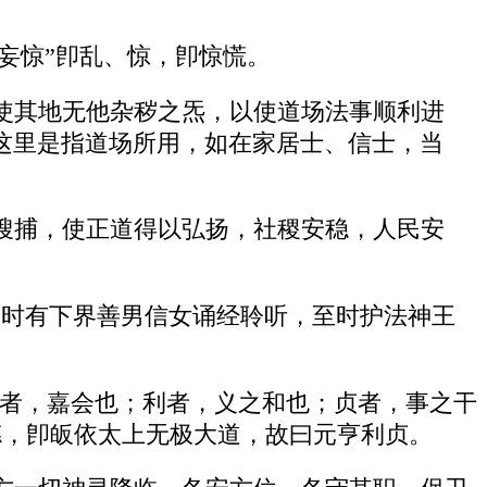
“妄惊”卽乱、惊，卽惊慌。
使其地无他杂秽之炁，以使道场法事顺利进
这里是指道场所用，如在家居士、信士，当
搜捕，使正道得以弘扬，社稷安稳，人民安
“时有下界善男信女诵经聆听，至时护法神王
亨者，嘉会也；利者，义之和也；贞者，事之干
德，卽皈依太上无极大道，故曰元亨利贞。