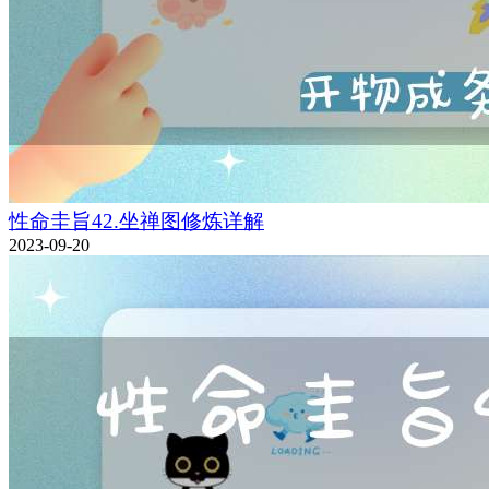
性命圭旨42.坐禅图修炼详解
2023-09-20