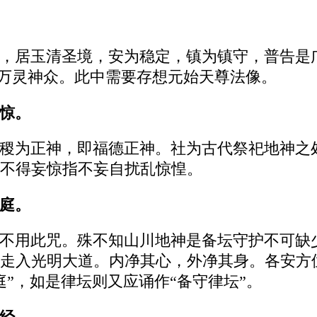
，居玉清圣境，安为稳定，镇为镇守，普告是
ie万灵神众。此中需要存想元始天尊法像。
惊。
稷为正神，即福德正神。社为古代祭祀地神之
不得妄惊指不妄自扰乱惊惶。
庭。
不用此咒。殊不知山川地神是备坛守护不可缺
走入光明大道。内净其心，外净其身。各安方
”，如是律坛则又应诵作“备守律坛”。