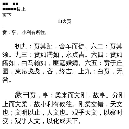
■■ ■■
■■■■■艮上
离下
山火贲
贲：亨。 小利有所往。
初九：贲其趾，舍车而徒。六二：贲其
须。九三：贲如濡如，永贞吉。六四：贲如
皤如，白马翰如，匪寇婚媾。六五：贲于丘
园，束帛戋戋，吝，终吉。上九：白贲，无
咎。
彖曰
贲，亨；柔来而文刚，故亨。分刚
上而文柔，故小利有攸往。刚柔交错，天文
也；文明以止，人文也。观乎天文，以察时
变；观乎人文，以化成天下。