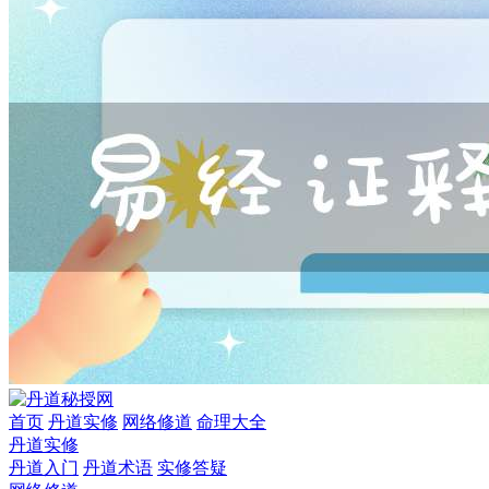
首页
丹道实修
网络修道
命理大全
丹道实修
丹道入门
丹道术语
实修答疑