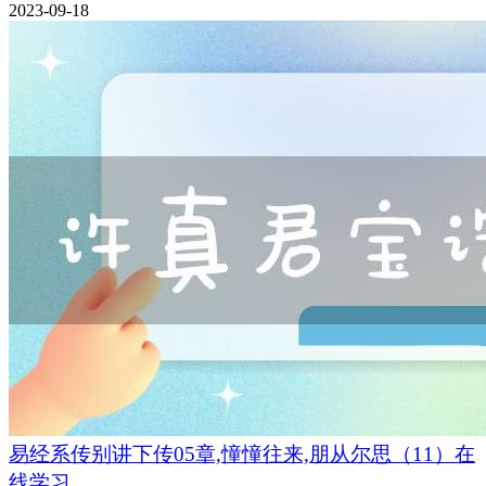
2023-09-18
易经系传别讲下传05章,憧憧往来,朋从尔思（11）在
线学习