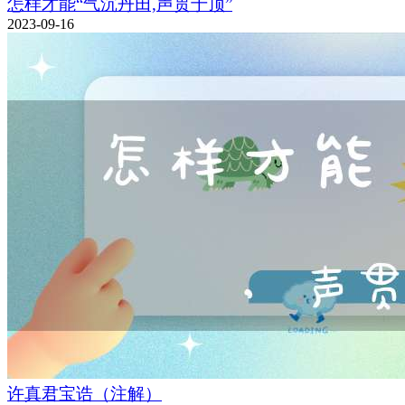
怎样才能“气沉丹田,声贯于顶”
2023-09-16
许真君宝诰（注解）