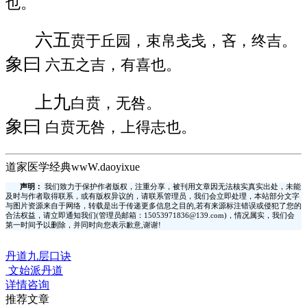
也。
六五
贲于丘园，束帛戋戋，吝，终吉。
象曰
六五之吉，有喜也。
上九
白贲，无咎。
象曰
白贲无咎，上得志也。
道家医学经典wwW.daoyixue
声明：
我们致力于保护作者版权，注重分享，被刊用文章因无法核实真实出处，未能
及时与作者取得联系，或有版权异议的，请联系管理员，我们会立即处理，本站部分文字
与图片资源来自于网络，转载是出于传递更多信息之目的,若有来源标注错误或侵犯了您的
合法权益，请立即通知我们(管理员邮箱：15053971836@139.com)，情况属实，我们会
第一时间予以删除，并同时向您表示歉意,谢谢!
丹道九层口诀
文始派丹道
详情咨询
推荐文章