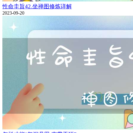
性命圭旨42.坐禅图修炼详解
2023-09-20