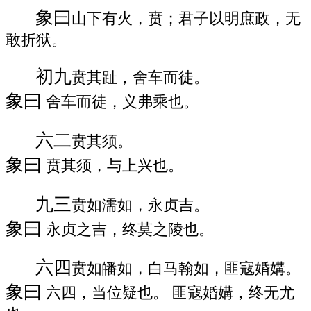
象曰
山下有火，贲；君子以明庶政，无
敢折狱。
初九
贲其趾，舍车而徒。
象曰
舍车而徒，义弗乘也。
六二
贲其须。
象曰
贲其须，与上兴也。
九三
贲如濡如，永贞吉。
象曰
永贞之吉，终莫之陵也。
六四
贲如皤如，白马翰如，匪寇婚媾。
象曰
六四，当位疑也。 匪寇婚媾，终无尤