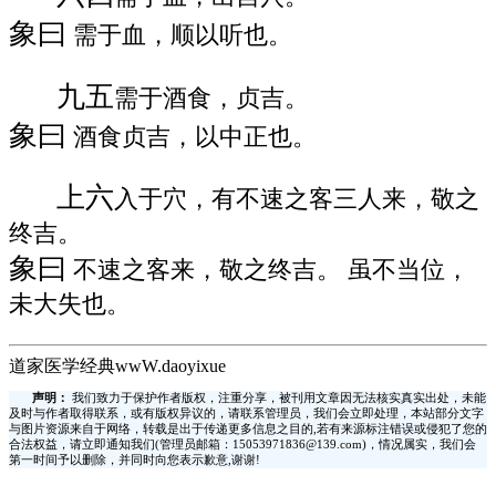
象曰
需于血，顺以听也。
九五
需于酒食，贞吉。
象曰
酒食贞吉，以中正也。
上六
入于穴，有不速之客三人来，敬之
终吉。
象曰
不速之客来，敬之终吉。 虽不当位，
未大失也。
道家医学经典wwW.daoyixue
声明：
我们致力于保护作者版权，注重分享，被刊用文章因无法核实真实出处，未能
及时与作者取得联系，或有版权异议的，请联系管理员，我们会立即处理，本站部分文字
与图片资源来自于网络，转载是出于传递更多信息之目的,若有来源标注错误或侵犯了您的
合法权益，请立即通知我们(管理员邮箱：15053971836@139.com)，情况属实，我们会
第一时间予以删除，并同时向您表示歉意,谢谢!