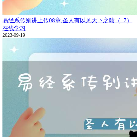
易经系传别讲上传08章,圣人有以见天下之赜（17）
在线学习
2023-09-19