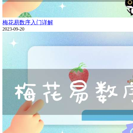
梅花易数序入门详解
2023-09-20