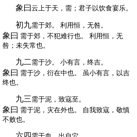
象曰
云上于天，需；君子以饮食宴乐。
初九
需于郊。 利用恒，无咎。
象曰
需于郊，不犯难行也。 利用恒，无
咎；未失常也。
九二
需于沙。 小有言，终吉。
象曰
需于沙，衍在中也。 虽小有言，以吉
终也。
九三
需于泥，致寇至。
象曰
需于泥，灾在外也。 自我致寇，敬慎
不败也。
六四
需于血，出自穴。