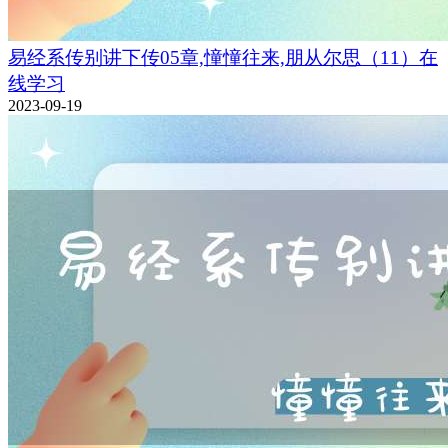
易经系传别讲下传05章,憧憧往来,朋从尔思（11）在
线学习
2023-09-19