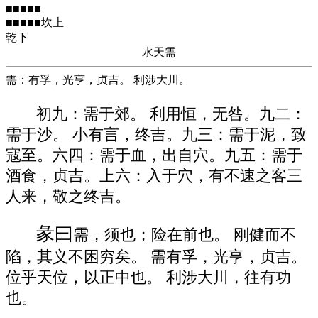
■■■■■
■■■■■坎上
乾下
水天需
需：有孚，光亨，贞吉。 利涉大川。
初九：需于郊。 利用恒，无咎。九二：
需于沙。 小有言，终吉。九三：需于泥，致
寇至。六四：需于血，出自穴。九五：需于
酒食，贞吉。上六：入于穴，有不速之客三
人来，敬之终吉。
彖曰
需，须也；险在前也。 刚健而不
陷，其义不困穷矣。 需有孚，光亨，贞吉。
位乎天位，以正中也。 利涉大川，往有功
也。