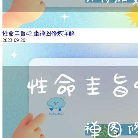
性命圭旨42.坐禅图修炼详解
2023-09-20