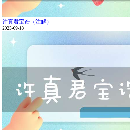
许真君宝诰（注解）
2023-09-18