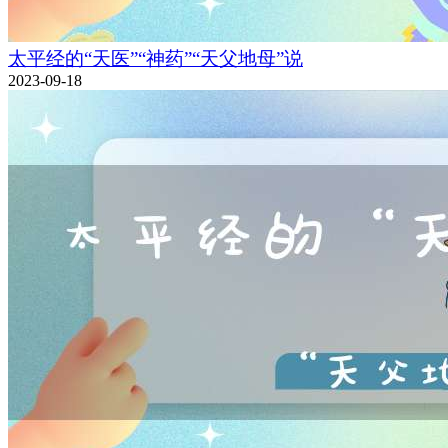
太平经的“天医”“神药”“天父地母”说
2023-09-18