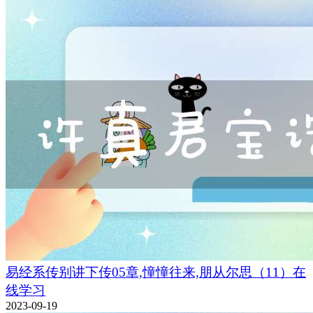
易经系传别讲下传05章,憧憧往来,朋从尔思（11）在
线学习
2023-09-19