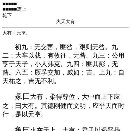
■■■■■
■■■■■离上
乾下
火天大有
大有：元亨。
初九：无交害，匪咎，艰则无咎。九
二：大车以载，有攸往，无咎。九三：公用
亨于天子，小人弗克。九四：匪其彭，无
咎。六五：厥孚交加，威如；吉。上九：自
天祐之，吉无不利。
彖曰
大有，柔得尊位，大中而上下应
之，曰大有。其德刚健而文明，应乎天而时
行，是以元亨。
象曰
火在天上，大有；君子以遏恶扬