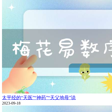
太平经的“天医”“神药”“天父地母”说
2023-09-18