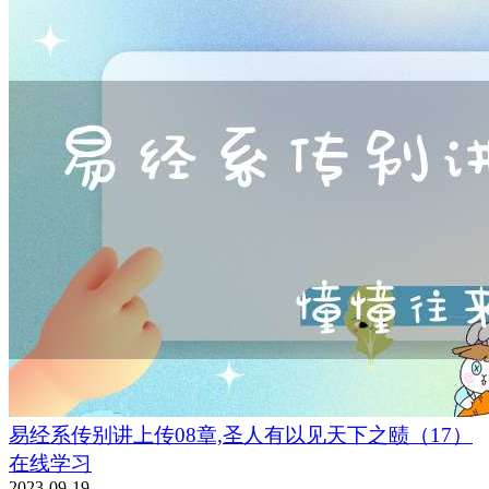
易经系传别讲上传08章,圣人有以见天下之赜（17）
在线学习
2023-09-19