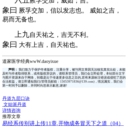
六五
厥孚交加，威如；吉。
象曰
厥孚交加，信以发志也。 威如之吉，
易而无备也。
上九
自天祐之，吉无不利。
象曰
大有上吉，自天祐也。
道家医学经典wwW.daoyixue
声明：
我们致力于保护作者版权，注重分享，被刊用文章因无法核实真实出处，未能
及时与作者取得联系，或有版权异议的，请联系管理员，我们会立即处理，本站部分文字
与图片资源来自于网络，转载是出于传递更多信息之目的,若有来源标注错误或侵犯了您的
合法权益，请立即通知我们(管理员邮箱：15053971836@139.com)，情况属实，我们会
第一时间予以删除，并同时向您表示歉意,谢谢!
丹道九层口诀
文始派丹道
详情咨询
推荐文章
易经系传别讲上传11章,开物成务冒天下之道（04）