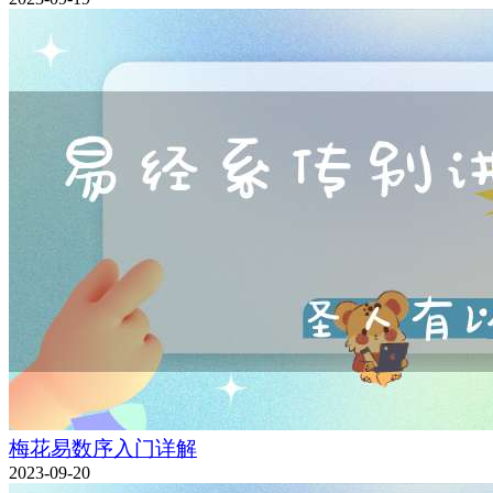
梅花易数序入门详解
2023-09-20