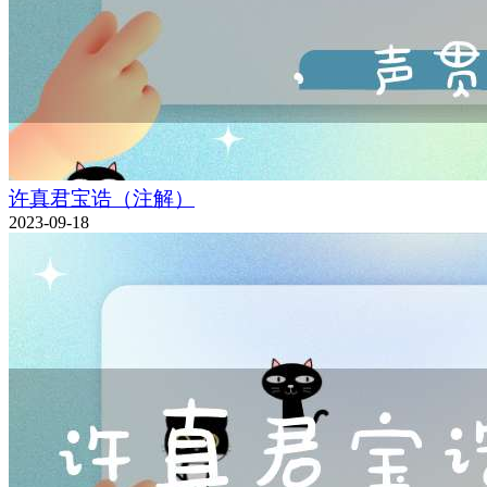
许真君宝诰（注解）
2023-09-18