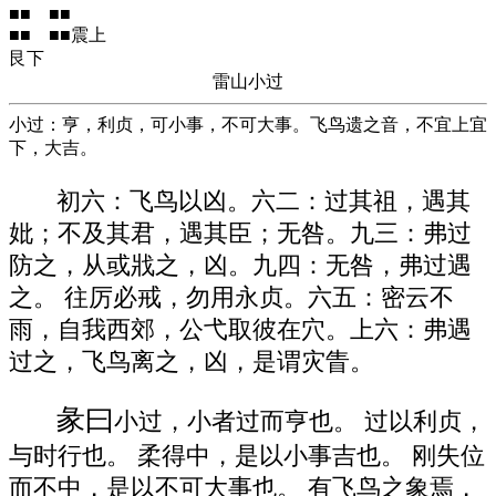
■■ ■■
■■ ■■震上
艮下
雷山小过
小过：亨，利贞，可小事，不可大事。飞鸟遗之音，不宜上宜
下，大吉。
初六：飞鸟以凶。六二：过其祖，遇其
妣；不及其君，遇其臣；无咎。九三：弗过
防之，从或戕之，凶。九四：无咎，弗过遇
之。 往厉必戒，勿用永贞。六五：密云不
雨，自我西郊，公弋取彼在穴。上六：弗遇
过之，飞鸟离之，凶，是谓灾眚。
彖曰
小过，小者过而亨也。 过以利贞，
与时行也。 柔得中，是以小事吉也。 刚失位
而不中，是以不可大事也。 有飞鸟之象焉，