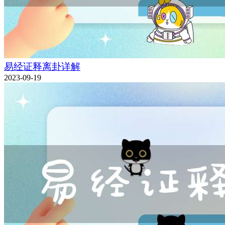
易经证释离卦详解
2023-09-19