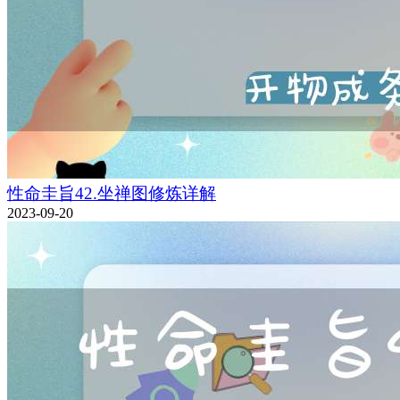
性命圭旨42.坐禅图修炼详解
2023-09-20