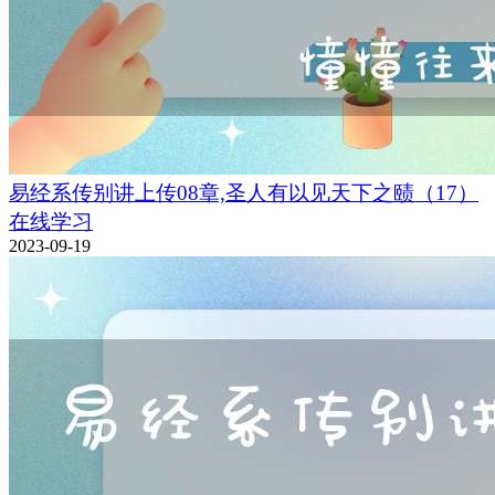
易经系传别讲上传08章,圣人有以见天下之赜（17）
在线学习
2023-09-19