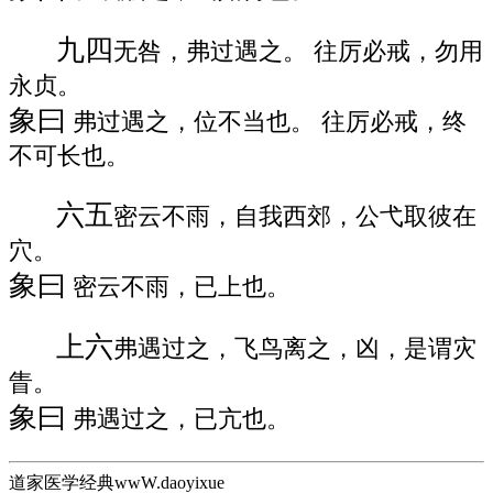
九四
无咎，弗过遇之。 往厉必戒，勿用
永贞。
象曰
弗过遇之，位不当也。 往厉必戒，终
不可长也。
六五
密云不雨，自我西郊，公弋取彼在
穴。
象曰
密云不雨，已上也。
上六
弗遇过之，飞鸟离之，凶，是谓灾
眚。
象曰
弗遇过之，已亢也。
道家医学经典wwW.daoyixue