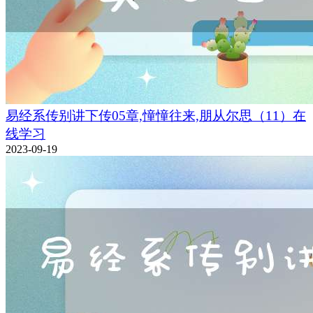
易经系传别讲下传05章,憧憧往来,朋从尔思（11）在
线学习
2023-09-19