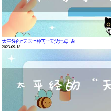
太平经的“天医”“神药”“天父地母”说
2023-09-18