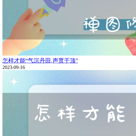
怎样才能“气沉丹田,声贯于顶”
2023-09-16