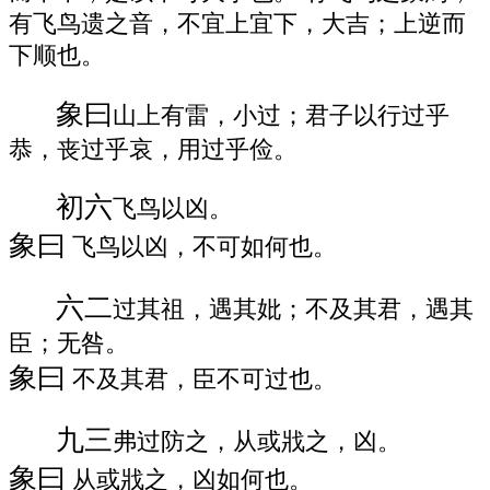
有飞鸟遗之音，不宜上宜下，大吉；上逆而
下顺也。
象曰
山上有雷，小过；君子以行过乎
恭，丧过乎哀，用过乎俭。
初六
飞鸟以凶。
象曰
飞鸟以凶，不可如何也。
六二
过其祖，遇其妣；不及其君，遇其
臣；无咎。
象曰
不及其君，臣不可过也。
九三
弗过防之，从或戕之，凶。
象曰
从或戕之，凶如何也。