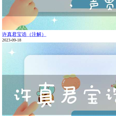
许真君宝诰（注解）
2023-09-18