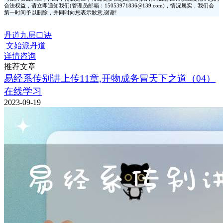
合法权益，请立即通知我们(管理员邮箱：15053971836@139.com)，情况属实，我们会
第一时间予以删除，并同时向您表示歉意,谢谢!
丹道九层口诀
文始派丹道
详情咨询
推荐文章
易经系传别讲上传11章,开物成务冒天下之道（04）
在线学习
2023-09-19