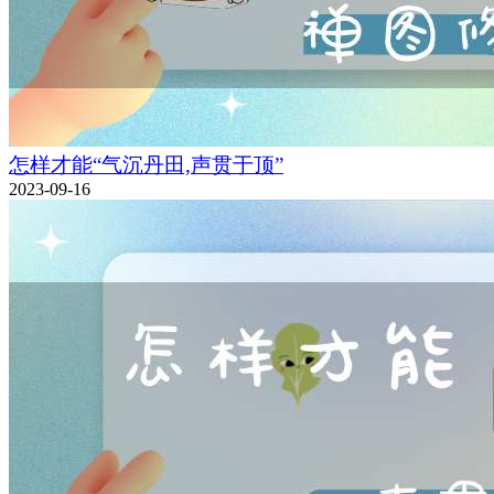
怎样才能“气沉丹田,声贯于顶”
2023-09-16