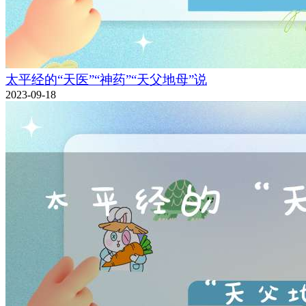
太平经的“天医”“神药”“天父地母”说
2023-09-18