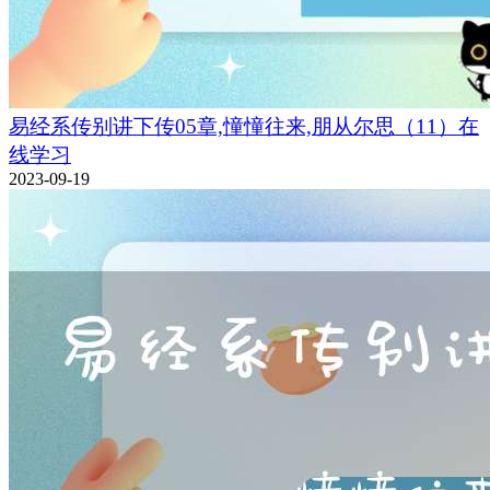
易经系传别讲下传05章,憧憧往来,朋从尔思（11）在
线学习
2023-09-19