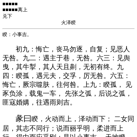
■■■■■
■■■■■离上
兑下
火泽睽
睽：小事吉。
初九：悔亡，丧马勿逐，自复；见恶人
无咎。九二：遇主于巷，无咎。六三：见舆
曳，其牛掣，其人天且劓，无初有终。九
四：睽孤，遇元夫，交孚，厉无咎。六五：
悔亡，厥宗噬肤，往何咎。上九：睽孤， 见
豕负涂，载鬼一车， 先张之弧，后说之弧，
匪寇婚媾，往遇雨则吉。
彖曰
睽，火动而上，泽动而下； 二女同
居，其志不同行；说而丽乎明，柔进而上