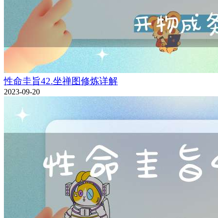
性命圭旨42.坐禅图修炼详解
2023-09-20