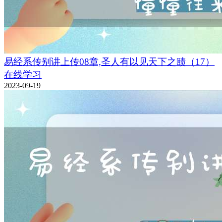
易经系传别讲上传08章,圣人有以见天下之赜（17）
在线学习
2023-09-19