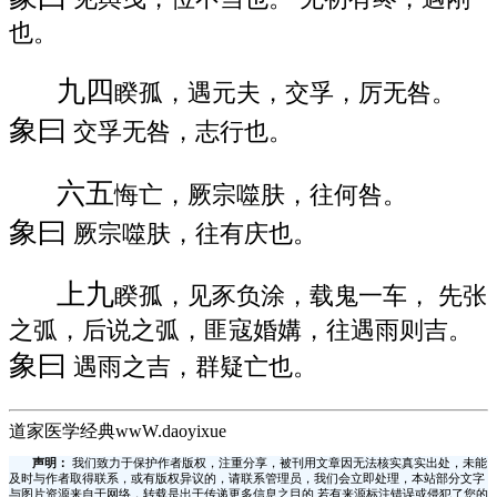
也。
九四
睽孤，遇元夫，交孚，厉无咎。
象曰
交孚无咎，志行也。
六五
悔亡，厥宗噬肤，往何咎。
象曰
厥宗噬肤，往有庆也。
上九
睽孤，见豕负涂，载鬼一车， 先张
之弧，后说之弧，匪寇婚媾，往遇雨则吉。
象曰
遇雨之吉，群疑亡也。
道家医学经典wwW.daoyixue
声明：
我们致力于保护作者版权，注重分享，被刊用文章因无法核实真实出处，未能
及时与作者取得联系，或有版权异议的，请联系管理员，我们会立即处理，本站部分文字
与图片资源来自于网络，转载是出于传递更多信息之目的,若有来源标注错误或侵犯了您的