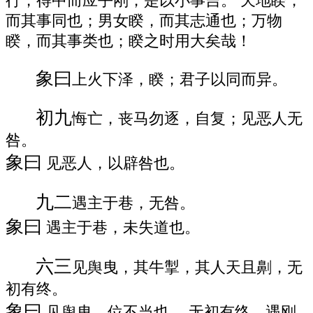
行，得中而应乎刚；是以小事吉。 天地睽，
而其事同也；男女睽，而其志通也；万物
睽，而其事类也；睽之时用大矣哉！
象曰
上火下泽，睽；君子以同而异。
初九
悔亡，丧马勿逐，自复；见恶人无
咎。
象曰
见恶人，以辟咎也。
九二
遇主于巷，无咎。
象曰
遇主于巷，未失道也。
六三
见舆曳，其牛掣，其人天且劓，无
初有终。
象曰
见舆曳，位不当也。 无初有终，遇刚