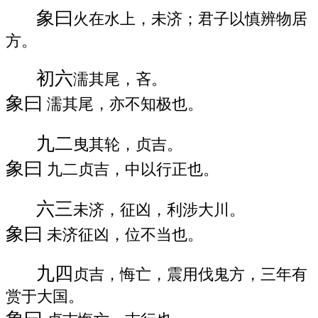
象曰
火在水上，未济；君子以慎辨物居
方。
初六
濡其尾，吝。
象曰
濡其尾，亦不知极也。
九二
曳其轮，贞吉。
象曰
九二贞吉，中以行正也。
六三
未济，征凶，利涉大川。
象曰
未济征凶，位不当也。
九四
贞吉，悔亡，震用伐鬼方，三年有
赏于大国。