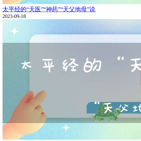
太平经的“天医”“神药”“天父地母”说
2023-09-18