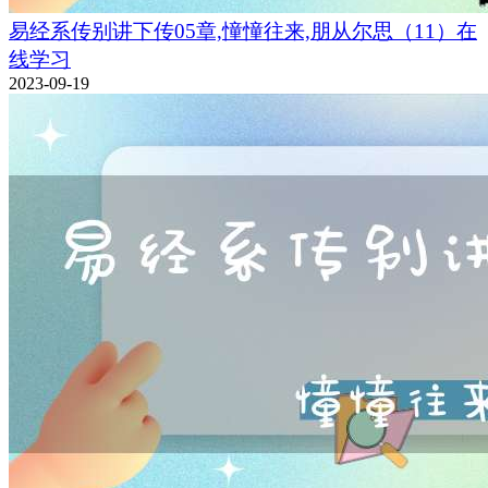
易经系传别讲下传05章,憧憧往来,朋从尔思（11）在
线学习
2023-09-19