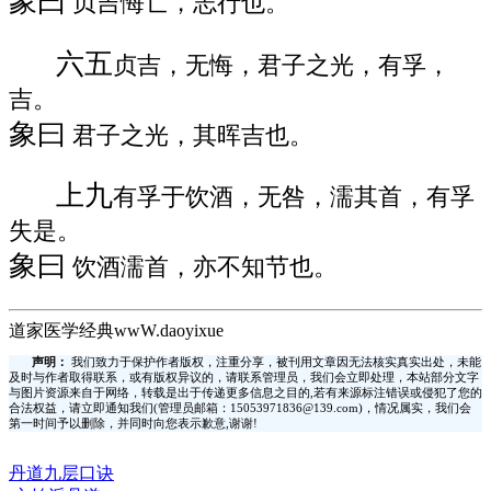
象曰
贞吉悔亡，志行也。
六五
贞吉，无悔，君子之光，有孚，
吉。
象曰
君子之光，其晖吉也。
上九
有孚于饮酒，无咎，濡其首，有孚
失是。
象曰
饮酒濡首，亦不知节也。
道家医学经典wwW.daoyixue
声明：
我们致力于保护作者版权，注重分享，被刊用文章因无法核实真实出处，未能
及时与作者取得联系，或有版权异议的，请联系管理员，我们会立即处理，本站部分文字
与图片资源来自于网络，转载是出于传递更多信息之目的,若有来源标注错误或侵犯了您的
合法权益，请立即通知我们(管理员邮箱：15053971836@139.com)，情况属实，我们会
第一时间予以删除，并同时向您表示歉意,谢谢!
丹道九层口诀