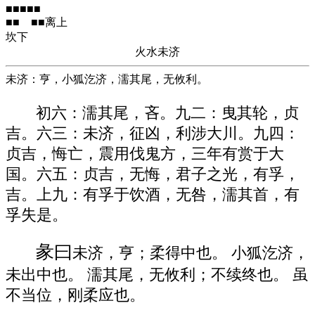
■■■■■
■■ ■■离上
坎下
火水未济
未济：亨，小狐汔济，濡其尾，无攸利。
初六：濡其尾，吝。九二：曳其轮，贞
吉。六三：未济，征凶，利涉大川。九四：
贞吉，悔亡，震用伐鬼方，三年有赏于大
国。六五：贞吉，无悔，君子之光，有孚，
吉。上九：有孚于饮酒，无咎，濡其首，有
孚失是。
彖曰
未济，亨；柔得中也。 小狐汔济，
未出中也。 濡其尾，无攸利；不续终也。 虽
不当位，刚柔应也。