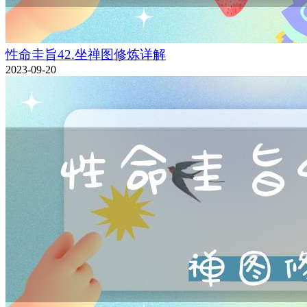
性命圭旨42.坐禅图修炼详解
2023-09-20