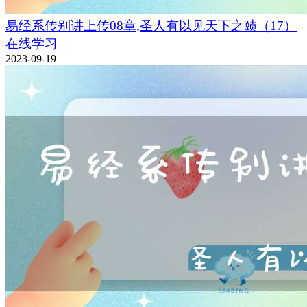
易经系传别讲上传08章,圣人有以见天下之赜（17）
在线学习
2023-09-19