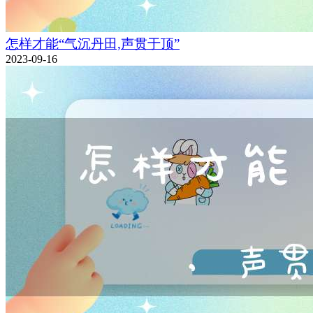
怎样才能“气沉丹田,声贯于顶”
2023-09-16