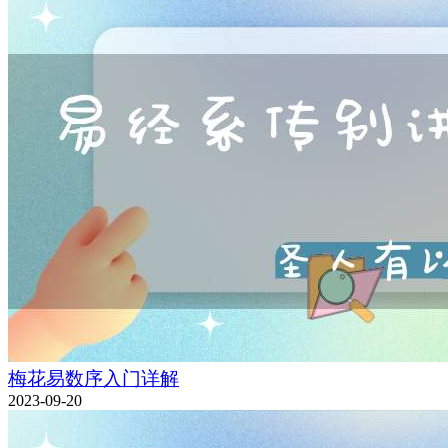
梅花易数序入门详解
2023-09-20