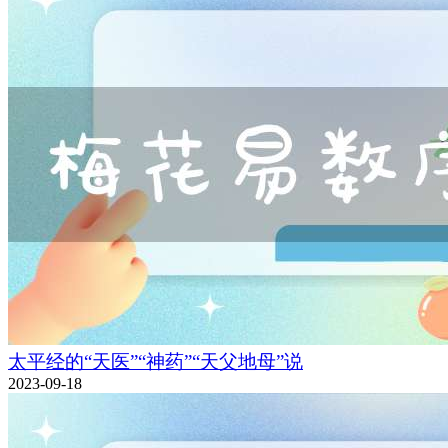
太平经的“天医”“神药”“天父地母”说
2023-09-18