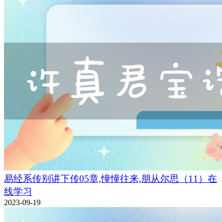
易经系传别讲下传05章,憧憧往来,朋从尔思（11）在
线学习
2023-09-19