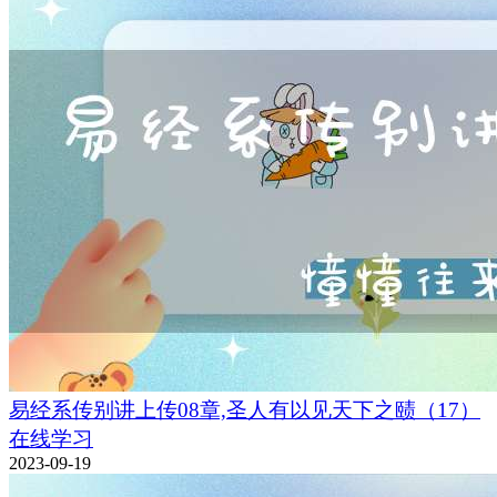
易经系传别讲上传08章,圣人有以见天下之赜（17）
在线学习
2023-09-19