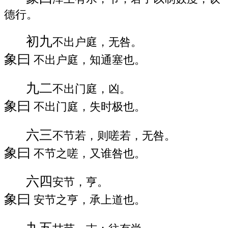
德行。
初九
不出户庭，无咎。
象曰
不出户庭，知通塞也。
九二
不出门庭，凶。
象曰
不出门庭，失时极也。
六三
不节若，则嗟若，无咎。
象曰
不节之嗟，又谁咎也。
六四
安节，亨。
象曰
安节之亨，承上道也。