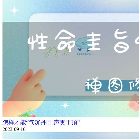
怎样才能“气沉丹田,声贯于顶”
2023-09-16