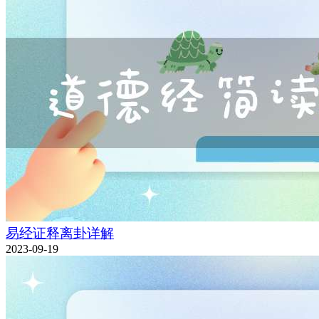
易经证释离卦详解
2023-09-19