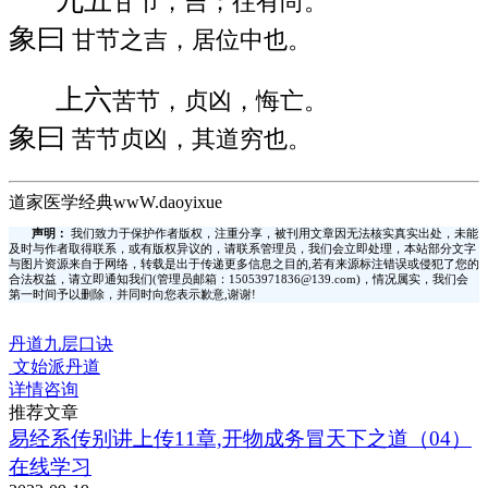
九五
甘节，吉；往有尚。
象曰
甘节之吉，居位中也。
上六
苦节，贞凶，悔亡。
象曰
苦节贞凶，其道穷也。
道家医学经典wwW.daoyixue
声明：
我们致力于保护作者版权，注重分享，被刊用文章因无法核实真实出处，未能
及时与作者取得联系，或有版权异议的，请联系管理员，我们会立即处理，本站部分文字
与图片资源来自于网络，转载是出于传递更多信息之目的,若有来源标注错误或侵犯了您的
合法权益，请立即通知我们(管理员邮箱：15053971836@139.com)，情况属实，我们会
第一时间予以删除，并同时向您表示歉意,谢谢!
丹道九层口诀
文始派丹道
详情咨询
推荐文章
易经系传别讲上传11章,开物成务冒天下之道（04）
在线学习