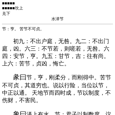
■■■■■
■■■■■坎上
兑下
水泽节
节：亨。 苦节不可贞。
初九：不出户庭，无咎。九二：不出门
庭，凶。六三：不节若，则嗟若，无咎。六
四：安节，亨。九五：甘节，吉；往有尚。
上六：苦节，贞凶，悔亡。
彖曰
节，亨，刚柔分，而刚得中。苦节
不可贞，其道穷也。说以行险，当位以节，
中正以通。 天地节而四时成，节以制度，不
伤财，不害民。
象曰
泽上有水，节；君子以制数度，议