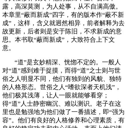
露，高深莫测，为人处事，从不自满高傲。
本章里“蔽而新成”四字，有的版本作“蔽不新
成”，这样，含义就迥然相异，前者解释为去
故更新，后者则是安于陈旧，不求新成的意
思。本书取“蔽而新成”，大致符合上下文
意。
“道”是玄妙精深、恍惚不定的。一般人
对“道”感到难于捉摸，而得“道”之士则与世
俗之人明显不同，他们有独到的风貌、独特
的人格形态。世俗之人“嗜欲深者天机浅”，
他们极其浅薄，让人一眼就能够看穿；
得“道”人士静密幽沉、难以测识。老子在这
里也是勉强地为他们做了一番描述，即“强为
容”。他们有良好的人格修养和心理素质，有