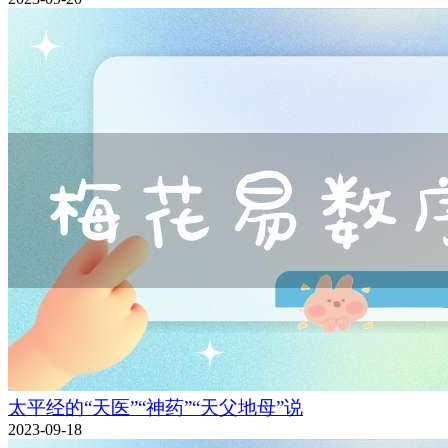
太平经的“天医”“神药”“天父地母”说
2023-09-18