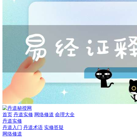
首页
丹道实修
网络修道
命理大全
丹道实修
丹道入门
丹道术语
实修答疑
网络修道