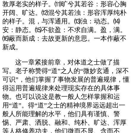
敦厚老实的样子。⑾旷兮其若谷：形容心胸
开阔、旷达。⑿混兮其若浊：形容浑厚纯朴
的样子。混，与浑通用。⒀浊：动态。⒁
安：静态。⒂不欲盈：不求自满。盈，满。
⒃蔽而新成：去故更新的意思。一本作蔽不
新成。
这一章紧接前章，对体道之士做了描
写。老子称赞得“道”之人的“微妙玄通，深不
可识”，他们掌握了事物发展的普遍规律，懂
得运用普遍规律来处理现实存在的具体事
物。也可以说这是教一般人怎样掌握和运
用“道”。得“道”之士的精神境界远远超出一
般人所能理解的水平，他们具有谨慎、警
惕、严肃、洒脱、融和、纯朴、旷达、浑厚
等人格修养功夫，他们微而不显、含而不