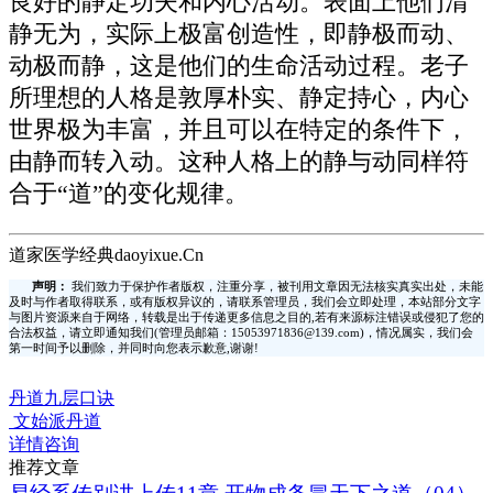
良好的静定功夫和内心活动。表面上他们清
静无为，实际上极富创造性，即静极而动、
动极而静，这是他们的生命活动过程。老子
所理想的人格是敦厚朴实、静定持心，内心
世界极为丰富，并且可以在特定的条件下，
由静而转入动。这种人格上的静与动同样符
合于“道”的变化规律。
道家医学经典daoyixue.Cn
声明：
我们致力于保护作者版权，注重分享，被刊用文章因无法核实真实出处，未能
及时与作者取得联系，或有版权异议的，请联系管理员，我们会立即处理，本站部分文字
与图片资源来自于网络，转载是出于传递更多信息之目的,若有来源标注错误或侵犯了您的
合法权益，请立即通知我们(管理员邮箱：15053971836@139.com)，情况属实，我们会
第一时间予以删除，并同时向您表示歉意,谢谢!
丹道九层口诀
文始派丹道
详情咨询
推荐文章