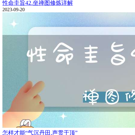
性命圭旨42.坐禅图修炼详解
2023-09-20
怎样才能“气沉丹田,声贯于顶”