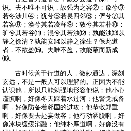
识。夫不唯不可识，故强为之容②；豫兮③
若冬涉川④；犹兮⑤若畏四邻⑥；俨兮⑦其
若客⑧；涣兮其若凌释⑨；敦兮其若朴⑩；
旷兮其若谷⑾；混兮其若浊⑿；孰能浊⒀以
静之徐清？孰能安⒁以静之徐生？保此道
者，不欲盈⒂。夫唯不盈，故能蔽而新成
⒃。
古时候善于行道的人，微妙通达，深刻
玄远，不是一般人可以理解的。正因为不能
认识他，所以只能勉强地形容他说：他小心
谨慎啊，好像冬天踩着水过河；他警觉戒备
啊，好像防备着邻国的进攻；他恭敬郑重
啊，好像要去赴宴做客；他行动洒脱啊，好
像冰块缓缓消融；他纯朴厚道啊，好像没有