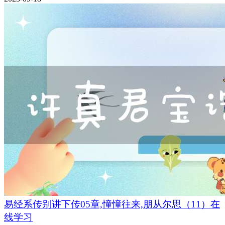
易经系传别讲下传05章,憧憧往来,朋从尔思（11）在
线学习