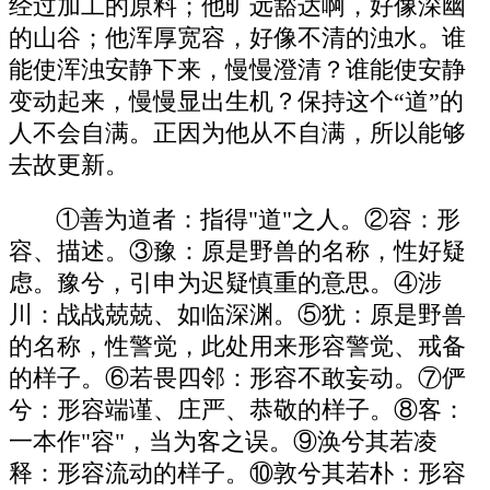
经过加工的原料；他旷远豁达啊，好像深幽
的山谷；他浑厚宽容，好像不清的浊水。谁
能使浑浊安静下来，慢慢澄清？谁能使安静
变动起来，慢慢显出生机？保持这个“道”的
人不会自满。正因为他从不自满，所以能够
去故更新。
①善为道者：指得"道"之人。②容：形
容、描述。③豫：原是野兽的名称，性好疑
虑。豫兮，引申为迟疑慎重的意思。④涉
川：战战兢兢、如临深渊。⑤犹：原是野兽
的名称，性警觉，此处用来形容警觉、戒备
的样子。⑥若畏四邻：形容不敢妄动。⑦俨
兮：形容端谨、庄严、恭敬的样子。⑧客：
一本作"容"，当为客之误。⑨涣兮其若凌
释：形容流动的样子。⑩敦兮其若朴：形容