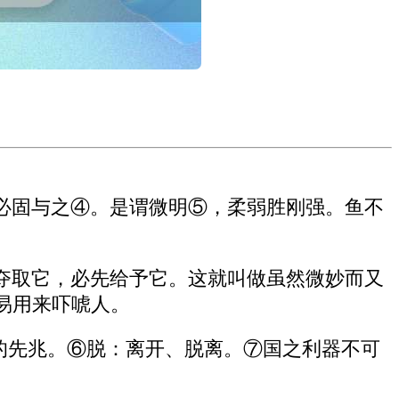
必固与之④。是谓微明⑤，柔弱胜刚强。鱼不
夺取它，必先给予它。这就叫做虽然微妙而又
易用来吓唬人。
妙的先兆。⑥脱：离开、脱离。⑦国之利器不可