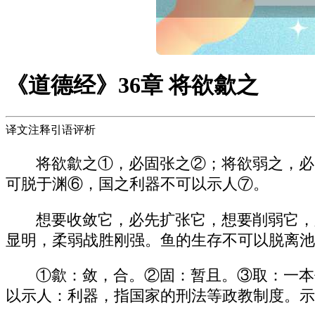
《道德经》36章 将欲歙之
译文注释引语评析
将欲歙之①，必固张之②；将欲弱之，必
可脱于渊⑥，国之利器不可以示人⑦。
想要收敛它，必先扩张它，想要削弱它，
显明，柔弱战胜刚强。鱼的生存不可以脱离池
①歙：敛，合。②固：暂且。③取：一本
以示人：利器，指国家的刑法等政教制度。示