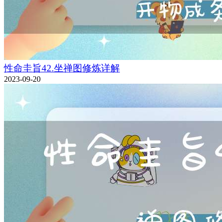
性命圭旨42.坐禅图修炼详解
2023-09-20