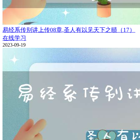
易经系传别讲上传08章,圣人有以见天下之赜（17）
在线学习
2023-09-19