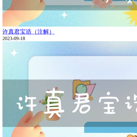
许真君宝诰（注解）
2023-09-18