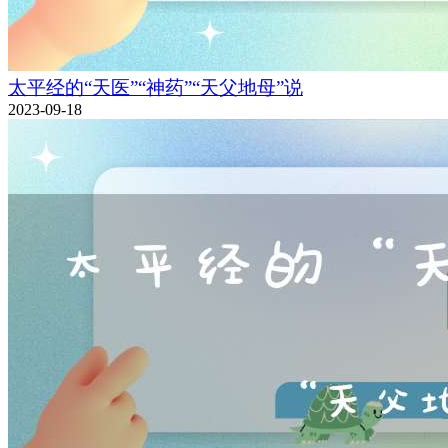
太平经的“天医”“神药”“天父地母”说
2023-09-18