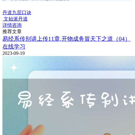
丹道九层口诀
文始派丹道
详情咨询
推荐文章
易经系传别讲上传11章,开物成务冒天下之道（04）
在线学习
2023-09-19