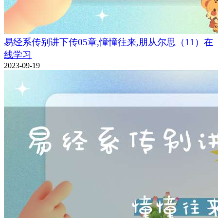
易经系传别讲下传05章,憧憧往来,朋从尔思（11）在
线学习
2023-09-19