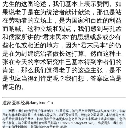
先生的这番论述，我们基本上表示赞同。如
果说老子是在为统治者献计献策，那也是站
在劳动者的立场上，是为国家和百姓的利益
而呐喊。这种立场和观点，我们感到与孔孟
和儒家所讲的“君末民本”的思想或多或少有
些相似或相近的地方，因为“君末民本”的仍
是在为封建统治者做长远打算。然而这种主
张在今天的学术研究中已基本得到学者们的
肯定，那么我们觉得老子的这些主张，是不
是也应当得到肯定呢？我们想，答案应当是
肯定的。
道家医学经典daoyixue.Cn
声明：
我们致力于保护作者版权，注重分享，被刊用文章因无法核实真实出处，未能
及时与作者取得联系，或有版权异议的，请联系管理员，我们会立即处理，本站部分文字
与图片资源来自于网络，转载是出于传递更多信息之目的,若有来源标注错误或侵犯了您的
合法权益，请立即通知我们(管理员邮箱：15053971836@139.com)，情况属实，我们会
第一时间予以删除，并同时向您表示歉意,谢谢!