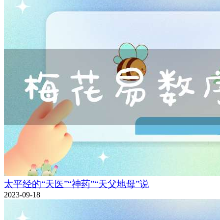
太平经的“天医”“神药”“天父地母”说
2023-09-18