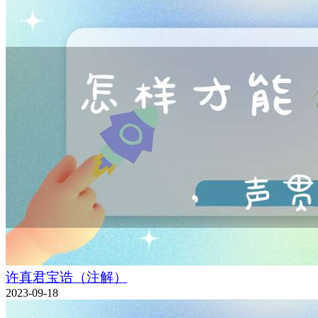
许真君宝诰（注解）
2023-09-18