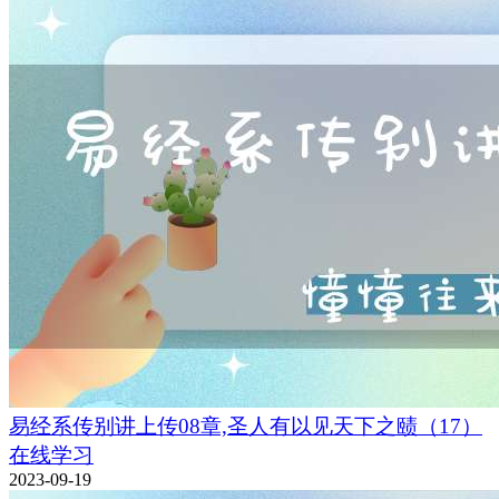
易经系传别讲上传08章,圣人有以见天下之赜（17）
在线学习
2023-09-19