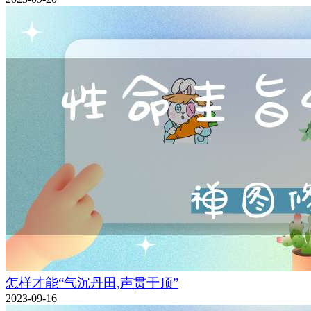
怎样才能“气沉丹田,声贯于顶”
2023-09-16