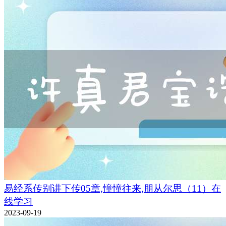
易经系传别讲下传05章,憧憧往来,朋从尔思（11）在
线学习
2023-09-19