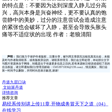
的特点是：不要因为达到深度入静儿过分高
兴，高兴本身是兴奋神经，更不要认真的饱
尝静中的美妙，过分的注意尝试会造成注意
的紧张也会破坏了入静，甚至会导致头胀头
痛等不适症状的出现 作者：老狼清阳
声明：
我们致力于保护作者版权，注重分享，被刊用文章因无法核实真实出处，未能
及时与作者取得联系，或有版权异议的，请联系管理员，我们会立即处理，本站部分文字
与图片资源来自于网络，转载是出于传递更多信息之目的,若有来源标注错误或侵犯了您的
合法权益，请立即通知我们(管理员邮箱：15053971836@139.com)，情况属实，我们会
第一时间予以删除，并同时向您表示歉意,谢谢!
丹道九层口诀
文始派丹道
详情咨询
推荐文章
易经系传别讲上传11章,开物成务冒天下之道（04）
在线学习