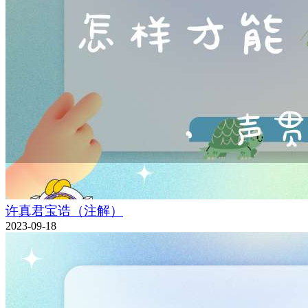
许真君宝诰（注解）
2023-09-18