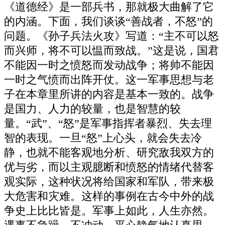
《道德经》是一部兵书，那就极大曲解了它
的内涵。下面，我们谈谈“善战者，不怒”的
问题。《孙子兵法火攻》写道：“主不可以怒
而兴师，将不可以愠而致战。”这是说，国君
不能因一时之愤怒而发动战争；将帅不能因
一时之气愤而出阵开仗。这一军事思想与老
子在本章里所讲的内容是基本一致的。战争
是国力、人力的较量，也是智慧的较
量。“武”、“怒”是军事指挥者暴烈、失去理
智的表现。一旦“怒”上心头，就会失去冷
静，也就不能客观地分析、研究敌我双方的
优与劣，而以主观臆断和愤怒的情绪代替客
观实际，这种状况将给国家和军队，带来极
大危害和灾难。这样的事例在古今中外的战
争史上比比皆是。军事上如此，人生亦然。