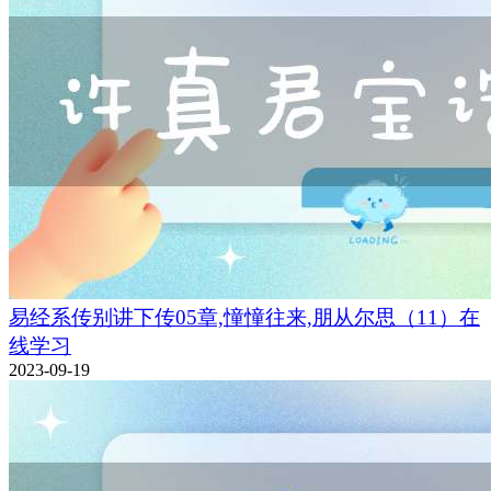
易经系传别讲下传05章,憧憧往来,朋从尔思（11）在
线学习
2023-09-19