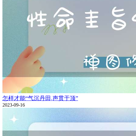
怎样才能“气沉丹田,声贯于顶”
2023-09-16