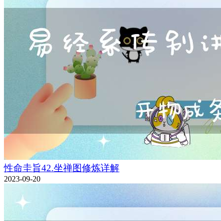
性命圭旨42.坐禅图修炼详解
2023-09-20