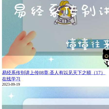
易经系传别讲上传08章,圣人有以见天下之赜（17）
在线学习
2023-09-19