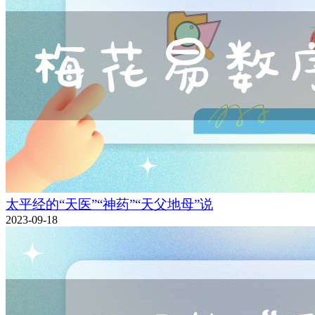
太平经的“天医”“神药”“天父地母”说
2023-09-18