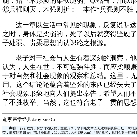
脆：指草木形质的柔软脆弱。⑤枯槁：用以形
⑧兵强则灭，木强则折：一本作“兵强则不胜
这一章以生活中常见的现象，反复说明这
之时，身体是柔弱的，死了以后就变得坚硬了
子处弱、贵柔思想的认识论之根源。
老子对于社会与人生有着深刻的洞察，他
认为，人生在世，不可逞强斗胜，而应柔顺谦
于对自然和社会现象的观察和总结。这里，无
用。这个结论还蕴含着坚强的东西已经失去了
社会现象形象地向人们提出奉告，希望人们不
子不胜枚举。当然，这也符合老子一贯的思想
道家医学经典daoyixue.Cn
声明：
我们致力于保护作者版权，注重分享，被刊用文章因无法核实真实出处，未能及
益，请立即通知我们(管理员邮箱：15053971836@139.com)，情况属实，我们会第一