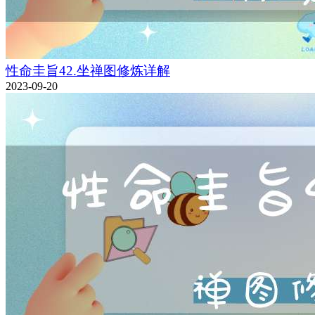
性命圭旨42.坐禅图修炼详解
2023-09-20