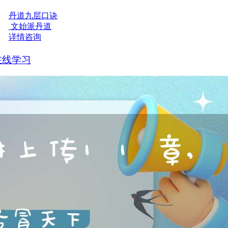
丹道九层口诀
文始派丹道
详情咨询
在线学习