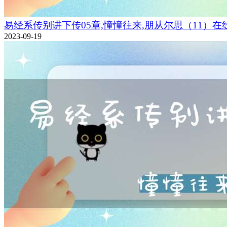
易经系传别讲下传05章,憧憧往来,朋从尔思（11）在
2023-09-19