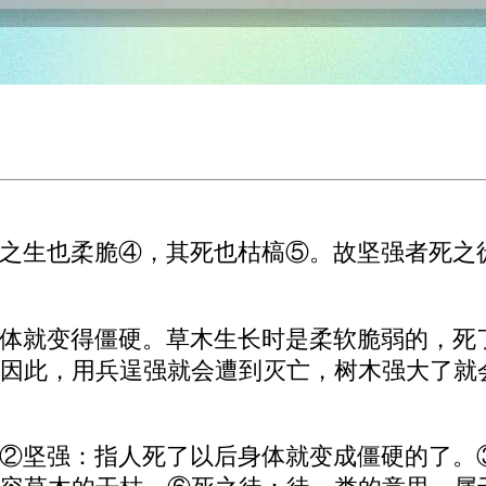
之生也柔脆④，其死也枯槁⑤。故坚强者死之
体就变得僵硬。草木生长时是柔软脆弱的，死
因此，用兵逞强就会遭到灭亡，树木强大了就
②坚强：指人死了以后身体就变成僵硬的了。③