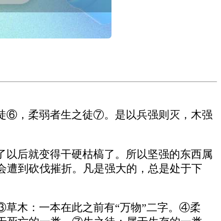
徒⑥，柔弱者生之徒⑦。是以兵强则灭，木强
了以后就变得干硬枯槁了。所以坚强的东西属
会遭到砍伐摧折。凡是强大的，总是处于下
草木：一本在此之前有“万物”二字。④柔