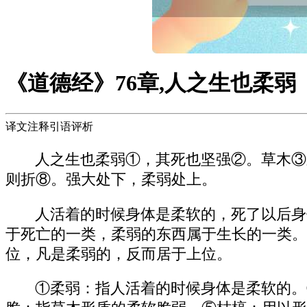
《道德经》76章,人之生也柔弱
译文注释引语评析
人之生也柔弱①，其死也坚强②。草木③
则折⑧。强大处下，柔弱处上。
人活着的时候身体是柔软的，死了以后身
于死亡的一类，柔弱的东西属于生长的一类。
位，凡是柔弱的，反而居于上位。
①柔弱：指人活着的时候身体是柔软的。