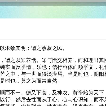
以求致其明：谓之蔽蒙之民。
，谓之以知养恬。知与恬交相养，而和理出其
纯实而反乎情，乐也；信行容体而顺乎文，礼
芒之中，与一世而得淡漠焉。当是时也，阴阳
是时也，莫之为而常自然。
顺而不一。德又下衰，及神农、黄帝始为天下
以行，然后去性而从于心。心与心识知，而不