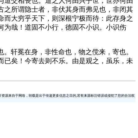
与道交相丧也。道之人何由兴乎世，世亦何由
古之所谓隐士者，非伏其身而弗见也，非闭其
命而大穷乎天下，则深根宁极而待：此存身之
何为哉！道固不小行，德固不小识。小识伤
也。轩冕在身，非性命也，物之傥来，寄也。
而已矣！今寄去则不乐。由是观之，虽乐，未
片资源来自于网络，转载是出于传递更多信息之目的,若有来源标注错误或侵犯了您的合法权