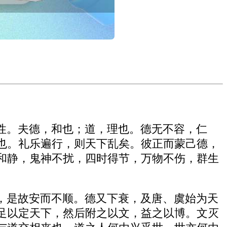
性。夫德，和也；道，理也。德无不容，仁
也。礼乐遍行，则天下乱矣。彼正而蒙己德，
和静，鬼神不扰，四时得节，万物不伤，群生
，是故安而不顺。德又下衰，及唐、虞始为天
足以定天下，然后附之以文，益之以博。文灭