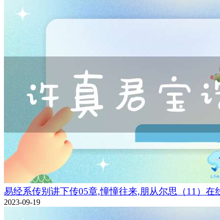
易经系传别讲下传05章,憧憧往来,朋从尔思（11）在
2023-09-19