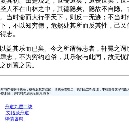
复其初。由是观之，世丧道矣，道丧世矣，世
圣人不在山林之中，其德隐矣。隐故不自隐。
。当时命而大行乎天下，则反一无迹；不当时
下，不以知穷德，危然处其所而反其性，己又
得志。
以益其乐而已矣。今之所谓得志者，轩冕之谓
肆志，不为穷约趋俗，其乐彼与此同，故无忧
之倒置之民。
时与作者取得联系，或有版权异议的，请联系管理员，我们会立即处理，本站部分文字与图
时间予以删除，并同时向您表示歉意,谢谢!
丹道九层口诀
文始派丹道
详情咨询