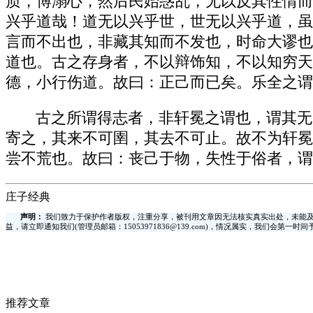
质，博溺心，然后民始惑乱，无以反其性情而
兴乎道哉！道无以兴乎世，世无以兴乎道，虽
言而不出也，非藏其知而不发也，时命大谬也
道也。古之存身者，不以辩饰知，不以知穷天
德，小行伤道。故曰：正己而已矣。乐全之谓
古之所谓得志者，非轩冕之谓也，谓其无
寄之，其来不可圉，其去不可止。故不为轩冕
尝不荒也。故曰：丧己于物，失性于俗者，谓
庄子经典
声明：
我们致力于保护作者版权，注重分享，被刊用文章因无法核实真实出处，未能及
益，请立即通知我们(管理员邮箱：15053971836@139.com)，情况属实，我们会第一
推荐文章