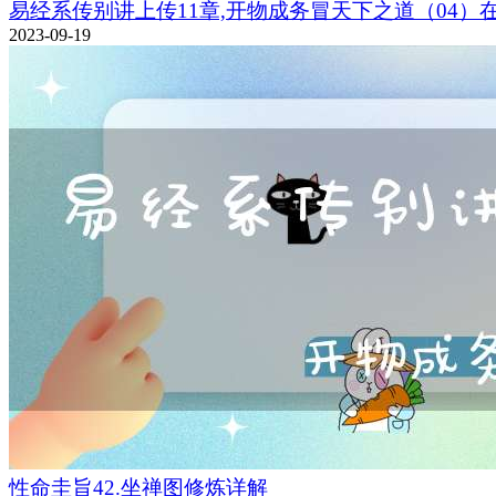
易经系传别讲上传11章,开物成务冒天下之道（04）
2023-09-19
性命圭旨42.坐禅图修炼详解