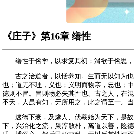
《庄子》第16章 缮性
缮性于俗学，以求复其初；滑欲于俗思，
古之治道者，以恬养知。生而无以知为也
也；道无不理，义也；义明而物亲，忠也；中
德则不冒。冒则物必失其性也。古之人，在混
不夭，人虽有知，无所用之，此之谓至一。当
逮德下衰，及燧人、伏羲始为天下，是故
下，兴治化之流，枭淳散朴，离道以善，险德