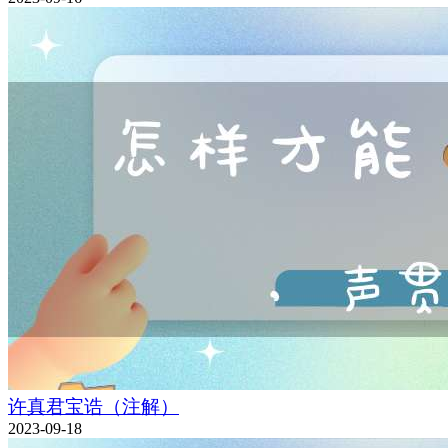
许真君宝诰（注解）
2023-09-18