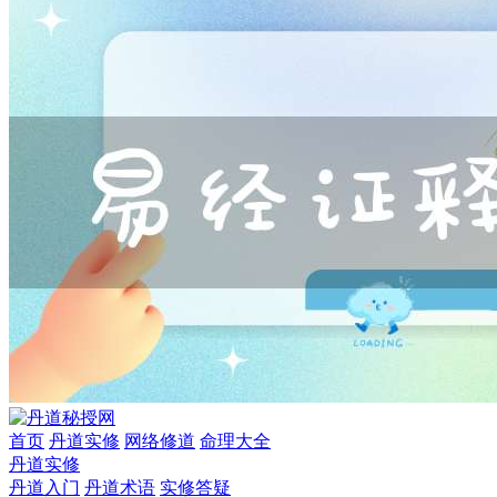
首页
丹道实修
网络修道
命理大全
丹道实修
丹道入门
丹道术语
实修答疑