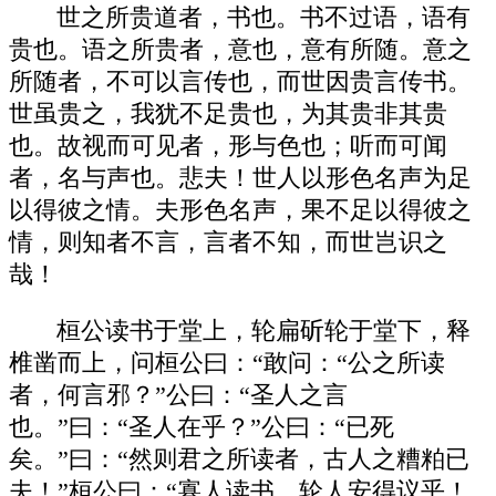
世之所贵道者，书也。书不过语，语有
贵也。语之所贵者，意也，意有所随。意之
所随者，不可以言传也，而世因贵言传书。
世虽贵之，我犹不足贵也，为其贵非其贵
也。故视而可见者，形与色也；听而可闻
者，名与声也。悲夫！世人以形色名声为足
以得彼之情。夫形色名声，果不足以得彼之
情，则知者不言，言者不知，而世岂识之
哉！
桓公读书于堂上，轮扁斫轮于堂下，释
椎凿而上，问桓公曰：“敢问：“公之所读
者，何言邪？”公曰：“圣人之言
也。”曰：“圣人在乎？”公曰：“已死
矣。”曰：“然则君之所读者，古人之糟粕已
夫！”桓公曰：“寡人读书，轮人安得议乎！