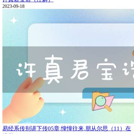
2023-09-18
易经系传别讲下传05章,憧憧往来,朋从尔思（11）在