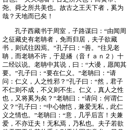
尧、舜之所共美也。故古之王天下者，奚为
哉？天地而已矣！
孔子西藏书于周室，子路谋曰：“由闻周
之征藏史有老聃者，免而归居，夫子欲藏
书，则试往因焉。”孔子曰：“善。”往见老
聃，而老聃不许，于是繙（音ｆａｎ２）十
二经以说。老聃中其说，曰：“大谩，愿闻其
要。”孔子曰：“要在仁义。”老聃曰：“请
问：仁义，人之性邪？”孔子曰：“然，君子
不仁则不成，不义则不生。仁义，真人之性
也，又将奚为矣？”老聃曰：“请问：何谓仁
义？”孔子曰：“中心物恺，兼爱无私，此仁
义之情也。”老聃曰：“意，几乎后言！夫兼
爱，不亦迂夫！无私焉，乃私也。夫子若欲