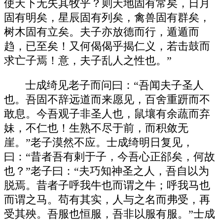
使天下无失其牧乎？则天地固有常矣，日月
固有明矣，星辰固有列矣，禽兽固有群矣，
树木固有立矣。夫子亦放德而行，遁遁而
趋，已至矣！又何偈偈乎揭仁义，若击鼓而
求亡子焉！意，夫子乱人之性也。”
士成绮见老子而问曰：“吾闻夫子圣人
也。吾固不辞远道而来愿见，百舍重趼而不
敢息。今吾观子非圣人也，鼠壤有余蔬而弃
妹，不仁也！生熟不尽于前，而积敛无
崖。”老子漠然不应。士成绮明日复见，
曰：“昔者吾有剌于子，今吾心正郤矣，何故
也？”老子曰：“夫巧知神圣之人，吾自以为
脱焉。昔者子呼我牛也而谓之牛；呼我马也
而谓之马。苟有其实，人与之名而弗受，再
受其殃。吾服也恒服，吾非以服有服。”士成