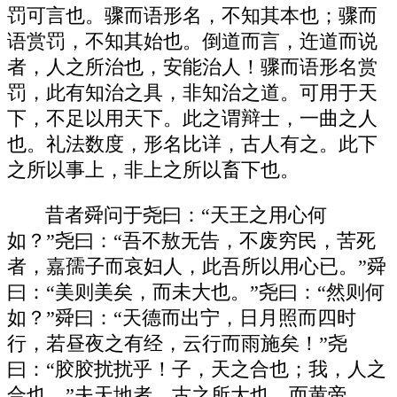
罚可言也。骤而语形名，不知其本也；骤而
语赏罚，不知其始也。倒道而言，迕道而说
者，人之所治也，安能治人！骤而语形名赏
罚，此有知治之具，非知治之道。可用于天
下，不足以用天下。此之谓辩士，一曲之人
也。礼法数度，形名比详，古人有之。此下
之所以事上，非上之所以畜下也。
昔者舜问于尧曰：“天王之用心何
如？”尧曰：“吾不敖无告，不废穷民，苦死
者，嘉孺子而哀妇人，此吾所以用心已。”舜
曰：“美则美矣，而未大也。”尧曰：“然则何
如？”舜曰：“天德而出宁，日月照而四时
行，若昼夜之有经，云行而雨施矣！”尧
曰：“胶胶扰扰乎！子，天之合也；我，人之
合也。”夫天地者，古之所大也，而黄帝、