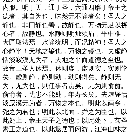
内服。明于天，通于圣，六通四辟于帝王之
德者，其自为也，昧然无不静者矣！圣人之
静也，非曰静也善，故静也。万物无足以挠
心者，故静也。水静则明烛须眉，平中准，
大匠取法焉。水静犹明，而况精神！圣人之
心静乎！天地之鉴也，万物之镜也。夫虚静
恬淡寂漠无为者，天地之平而道德之至也。
故帝王圣人休焉。休则虚，虚则实，实则伦
矣。虚则静，静则动，动则得矣。静则无
为，无为也，则任事者责矣。无为则俞俞。
俞俞者，忧患不能处，年寿长矣。夫虚静恬
淡寂漠无为者，万物之本也。明此以南乡，
尧之为君也；明此以北面，舜之为臣也。以
此处上，帝王天子之德也；以此处下，玄圣
素王之道也。以此退居而闲游，江海山林之