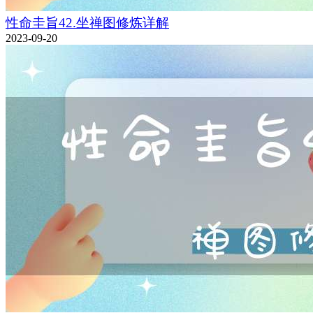
性命圭旨42.坐禅图修炼详解
2023-09-20