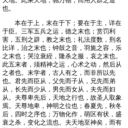
天地。此乘天地，驰万物，而用人群之道
也。
本在于上，末在于下；要在于主，详在
于臣。三军五兵之运，德之末也；赏罚利
害，五刑之辟，教之末也；礼法度数，刑名
比详，治之末也；钟鼓之音，羽旄之容，乐
之末也；哭泣衰絰，隆杀之服，哀之末也。
此五末者，须精神之运，心术之动，然后从
之者也。末学者，古人有之，而非所以先
也。君先而臣从，父先而子从，兄先而弟
从，长先而少从，男先而女从，夫先而妇
从。夫尊卑先后，天地之行也，故圣人取象
焉。天尊地卑，神明之位也；春夏先，秋冬
后，四时之序也；万物化作，萌区有状，盛
衰之杀，变化之流也。夫天地至神矣，而有