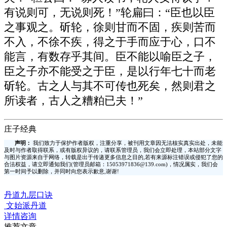
有说则可，无说则死！”轮扁曰：“臣也以臣
之事观之。斫轮，徐则甘而不固，疾则苦而
不入，不徐不疾，得之于手而应于心，口不
能言，有数存乎其间。臣不能以喻臣之子，
臣之子亦不能受之于臣，是以行年七十而老
斫轮。古之人与其不可传也死矣，然则君之
所读者，古人之糟粕已夫！”
庄子经典
声明：
我们致力于保护作者版权，注重分享，被刊用文章因无法核实真实出处，未能
及时与作者取得联系，或有版权异议的，请联系管理员，我们会立即处理，本站部分文字
与图片资源来自于网络，转载是出于传递更多信息之目的,若有来源标注错误或侵犯了您的
合法权益，请立即通知我们(管理员邮箱：15053971836@139.com)，情况属实，我们会
第一时间予以删除，并同时向您表示歉意,谢谢!
丹道九层口诀
文始派丹道
详情咨询
推荐文章