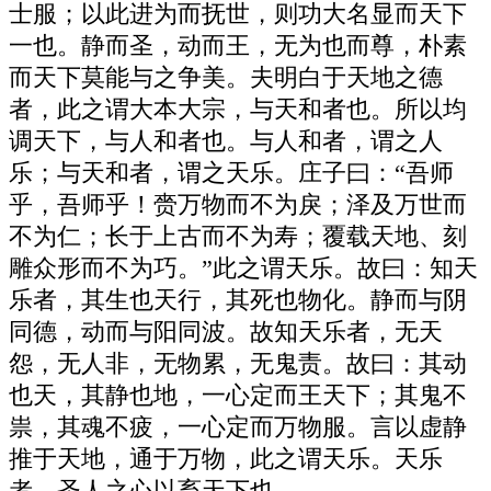
士服；以此进为而抚世，则功大名显而天下
一也。静而圣，动而王，无为也而尊，朴素
而天下莫能与之争美。夫明白于天地之德
者，此之谓大本大宗，与天和者也。所以均
调天下，与人和者也。与人和者，谓之人
乐；与天和者，谓之天乐。庄子曰：“吾师
乎，吾师乎！赍万物而不为戾；泽及万世而
不为仁；长于上古而不为寿；覆载天地、刻
雕众形而不为巧。”此之谓天乐。故曰：知天
乐者，其生也天行，其死也物化。静而与阴
同德，动而与阳同波。故知天乐者，无天
怨，无人非，无物累，无鬼责。故曰：其动
也天，其静也地，一心定而王天下；其鬼不
祟，其魂不疲，一心定而万物服。言以虚静
推于天地，通于万物，此之谓天乐。天乐