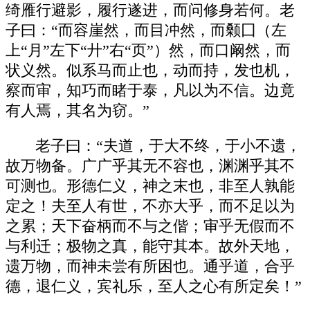
绮雁行避影，履行遂进，而问修身若何。老
子曰：“而容崖然，而目冲然，而颡囗（左
上“月”左下“廾”右“页”）然，而口阚然，而
状义然。似系马而止也，动而持，发也机，
察而审，知巧而睹于泰，凡以为不信。边竟
有人焉，其名为窃。”
老子曰：“夫道，于大不终，于小不遗，
故万物备。广广乎其无不容也，渊渊乎其不
可测也。形德仁义，神之末也，非至人孰能
定之！夫至人有世，不亦大乎，而不足以为
之累；天下奋柄而不与之偕；审乎无假而不
与利迁；极物之真，能守其本。故外天地，
遗万物，而神未尝有所困也。通乎道，合乎
德，退仁义，宾礼乐，至人之心有所定矣！”