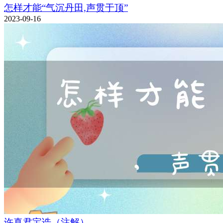
怎样才能“气沉丹田,声贯于顶”
2023-09-16
许真君宝诰（注解）